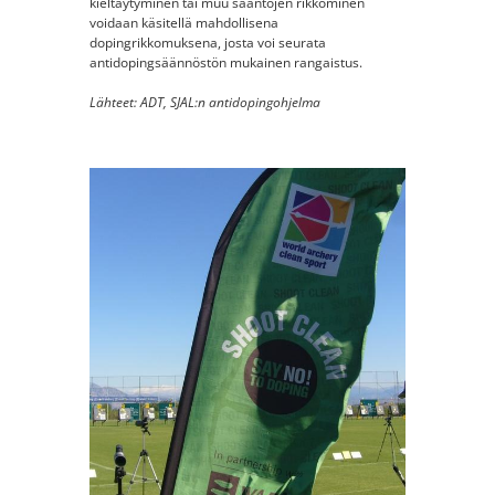
kieltäytyminen tai muu sääntöjen rikkominen
voidaan käsitellä mahdollisena
dopingrikkomuksena, josta voi seurata
antidopingsäännöstön mukainen rangaistus.
Lähteet: ADT, SJAL:n antidopingohjelma