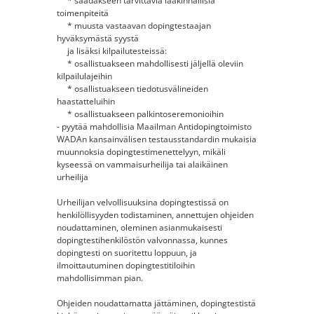
* saadakseen tarvittavia lääkinnällisiä
toimenpiteitä
* muusta vastaavan dopingtestaajan
hyväksymästä syystä
ja lisäksi kilpailutesteissä:
* osallistuakseen mahdollisesti jäljellä oleviin
kilpailulajeihin
* osallistuakseen tiedotusvälineiden
haastatteluihin
* osallistuakseen palkintoseremonioihin
- pyytää mahdollisia Maailman Antidopingtoimisto
WADAn kansainvälisen testausstandardin mukaisia
muunnoksia dopingtestimenettelyyn, mikäli
kyseessä on vammaisurheilija tai alaikäinen
urheilija
Urheilijan velvollisuuksina dopingtestissä on
henkilöllisyyden todistaminen, annettujen ohjeiden
noudattaminen, oleminen asianmukaisesti
dopingtestihenkilöstön valvonnassa, kunnes
dopingtesti on suoritettu loppuun, ja
ilmoittautuminen dopingtestitiloihin
mahdollisimman pian.
Ohjeiden noudattamatta jättäminen, dopingtestistä