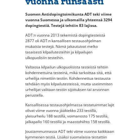
vuonna runsaasti
Suomen Antidopingtoimikunta ADT teki viime
vuonna Suomessa ja ulkomailla yhteensä 3294
dopingtestiä. Testejä tehtiin 83 lajissa.
ADT:n vuonna 2013 tekemistä dopingtesteistä
2877 oli ADT:n kansallisen testausohjelman
mukaisia testejä. Nämä jakautuivat melko
tasaisesti kilpailutesteihin ja kilpailujen
ulkopuolisiin testeihin.
Valtaosa kilpailun ulkopuolisista testeistä tehtiin
kohdennettuina testeinä, mikä tarkoittaa sitä, että
urheilija nimettiin testiin. Kohdennettua testausta
tehdään myös kilpailutesteissä, mutta useimmiten
urheilijat valitaan testiin sijoituksen tai arvonnan
perustella.
Kansallisessa testausohjelmassa testatuimmat lajit
olivat viime vuonna jääkiekko 233 testillä,
yleisurheilu 188 testillä, voimanosto 175 testillä,
jalkapallo 160 testillä ja maastohiihto 158 testillä.
Jousiammunnassa ADT teki viime vuonna kaikkiaan
kymmenen testiä. Lisäksi suomalaisia testattiin