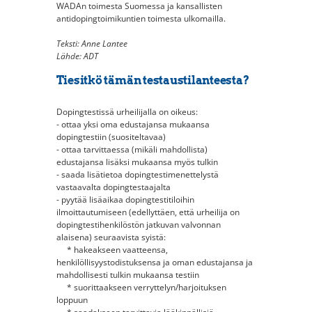
WADAn toimesta Suomessa ja kansallisten
antidopingtoimikuntien toimesta ulkomailla.
Teksti: Anne Lantee
Lähde: ADT
Tiesitkö tämän testaustilanteesta?
Dopingtestissä urheilijalla on oikeus:
- ottaa yksi oma edustajansa mukaansa
dopingtestiin (suositeltavaa)
- ottaa tarvittaessa (mikäli mahdollista)
edustajansa lisäksi mukaansa myös tulkin
- saada lisätietoa dopingtestimenettelystä
vastaavalta dopingtestaajalta
- pyytää lisäaikaa dopingtestitiloihin
ilmoittautumiseen (edellyttäen, että urheilija on
dopingtestihenkilöstön jatkuvan valvonnan
alaisena) seuraavista syistä:
* hakeakseen vaatteensa,
henkilöllisyystodistuksensa ja oman edustajansa ja
mahdollisesti tulkin mukaansa testiin
* suorittaakseen verryttelyn/harjoituksen
loppuun