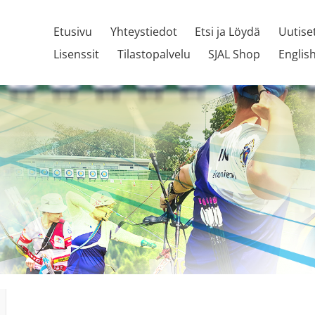
Etusivu
Yhteystiedot
Etsi ja Löydä
Uutise
Lisenssit
Tilastopalvelu
SJAL Shop
Englis