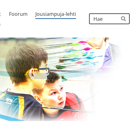
t
Foorum
Jousiampuja-lehti
Hak
h
Hae