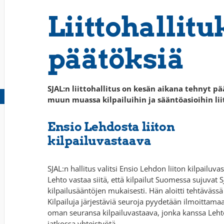
Liittohallit
päätöksiä
SJAL:n liittohallitus on kesän aikana tehnyt pä
muun muassa kilpailuihin ja sääntöasioihin lii
Ensio Lehdosta liiton
kilpailuvastaava
SJAL:n hallitus valitsi Ensio Lehdon liiton kilpailuva
Lehto vastaa siitä, että kilpailut Suomessa sujuvat S
kilpailusääntöjen mukaisesti. Hän aloitti tehtäväss
Kilpailuja järjestäviä seuroja pyydetään ilmoittama
oman seuransa kilpailuvastaava, jonka kanssa Leht
jatkossa yhteistyötä.