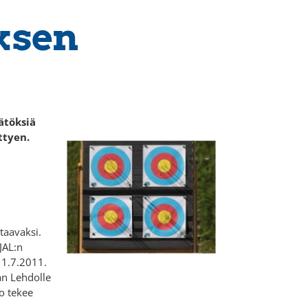
uksen
ätöksiä
ttyen.
staavaksi.
JAL:n
ä 1.7.2011.
an Lehdolle
o tekee