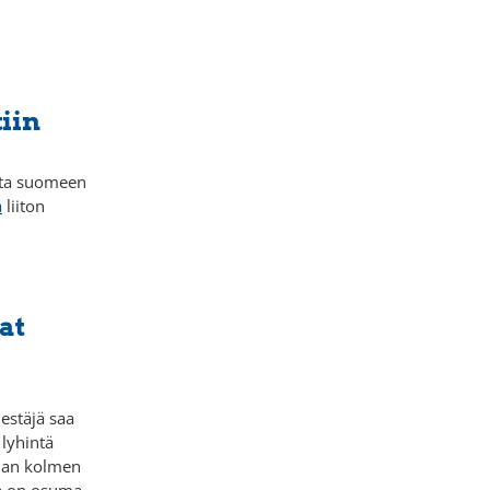
iin
sta suomeen
a
liiton
at
jestäjä saa
 lyhintä
man kolmen