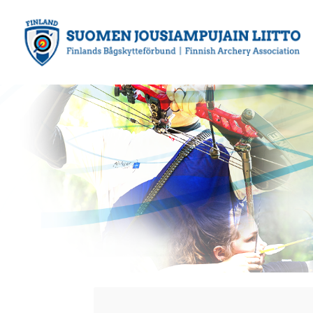
Siirry
sivun
sisältöön
Suomen Jousiampujain Liitto ry