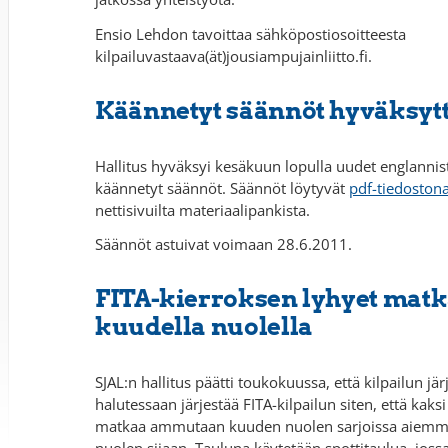
Ensio Lehdon tavoittaa sähköpostiosoitteesta
kilpailuvastaava(ät)jousiampujainliitto.fi.
Käännetyt säännöt hyväksytt
Hallitus hyväksyi kesäkuun lopulla uudet englanni
käännetyt säännöt. Säännöt löytyvät
pdf-tiedoston
nettisivuilta materiaalipankista.
Säännöt astuivat voimaan 28.6.2011.
FITA-kierroksen lyhyet matk
kuudella nuolella
SJAL:n hallitus päätti toukokuussa, että kilpailun jär
halutessaan järjestää FITA-kilpailun siten, että kaksi
matkaa ammutaan kuuden nuolen sarjoissa aiem