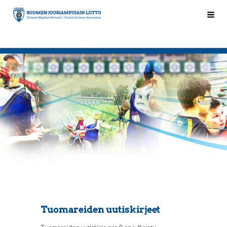
Siirry
Hak
Suomen Jousiampujain Liitto ry
sivun
sisältöön
Tuomareiden uutiskirjeet