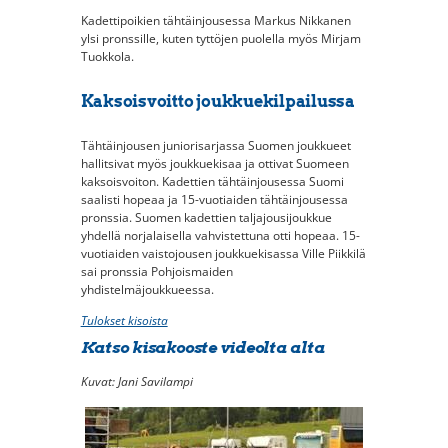
Kadettipoikien tähtäinjousessa Markus Nikkanen
ylsi pronssille, kuten tyttöjen puolella myös Mirjam
Tuokkola.
Kaksoisvoitto joukkuekilpailussa
Tähtäinjousen juniorisarjassa Suomen joukkueet
hallitsivat myös joukkuekisaa ja ottivat Suomeen
kaksoisvoiton. Kadettien tähtäinjousessa Suomi
saalisti hopeaa ja 15-vuotiaiden tähtäinjousessa
pronssia. Suomen kadettien taljajousijoukkue
yhdellä norjalaisella vahvistettuna otti hopeaa. 15-
vuotiaiden vaistojousen joukkuekisassa Ville Piikkilä
sai pronssia Pohjoismaiden
yhdistelmäjoukkueessa.
Tulokset kisoista
Katso kisakooste videolta alta
Kuvat: Jani Savilampi