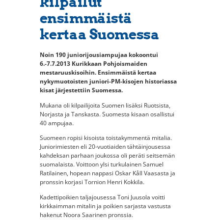
kilpailut
ensimmäistä
kertaa Suomessa
Noin 190 juniorijousiampujaa kokoontui
6.-7.7.2013 Kurikkaan Pohjoismaiden
mestaruuskisoihin. Ensimmäistä kertaa
nykymuotoisten juniori-PM-kisojen historiassa
kisat järjestettiin Suomessa.
Mukana oli kilpailijoita Suomen lisäksi Ruotsista,
Norjasta ja Tanskasta. Suomesta kisaan osallistui
40 ampujaa.
Suomeen ropisi kisoista toistakymmentä mitalia.
Juniorimiesten eli 20-vuotiaiden tähtäinjousessa
kahdeksan parhaan joukossa oli peräti seitsemän
suomalaista. Voittoon ylsi turkulainen Samuel
Ratilainen, hopean nappasi Oskar Kåll Vaasasta ja
pronssin korjasi Tornion Henri Kokkila.
Kadettipoikien taljajousessa Toni Juusola voitti
kirkkaimman mitalin ja poikien sarjasta vastusta
hakenut Noora Saarinen pronssia.