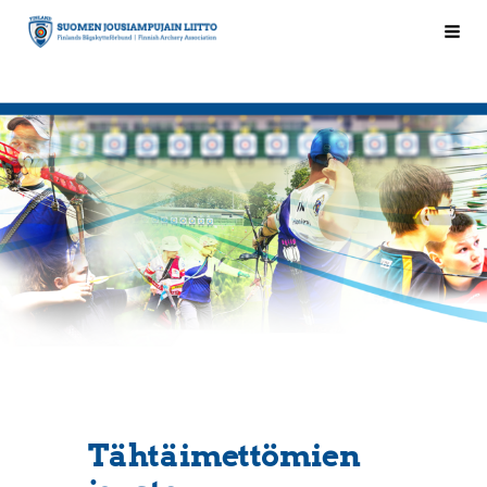
Siirry
Hak
Suomen Jousiampujain Liitto ry
sivun
sisältöön
Tähtäimettömien