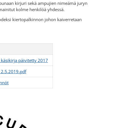
on apunaan kirjuri sekä ampujien nimeämä juryn
 mainitut kolme henkilöä yhdessä.
vuodeksi kiertopalkinnon johon kaiverretaan
äsikirja päivitetty 2017
t 2.5.2019.pdf
nnöt