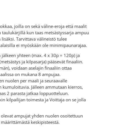
okkaa, joilla on sekä väline-eroja että maalit
in taulukärjillä kun taas metsästyssarja ampuu
 lisäksi. Tarvittava välineistö tulee
rjalaisilla ei myöskään ole minimipaunarajaa.
n jälkeen yhteen (max. 4 x 30p = 120p) ja
metsästys ja kilpasarja) pääsevät finaaliin.
mmän), voidaan aselajin finaaliin ottaa
inaalissa on mukana 8 ampujaa.
n nuolen per maali ja seuraavalle
jan kumuloituvia. Jälleen ammutaan kierros,
 taas 2 parasta jatkaa loppuotteluun.
ilpailijan toimesta ja Voittaja on se jolla
sä olevat ampujat yhden nuolen osoitettuun
n määrittämästä keskipisteestä.