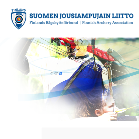
Siirry
sivun
sisältöön
Suomen Jousiampujain Liitto ry