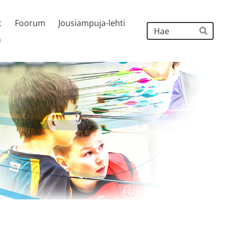
t
Foorum
Jousiampuja-lehti
Hak
h
Hae