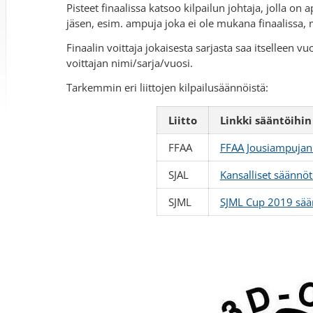
Pisteet finaalissa katsoo kilpailun johtaja, jolla 
jäsen, esim. ampuja joka ei ole mukana finaalissa,
Finaalin voittaja jokaisesta sarjasta saa itselleen 
voittajan nimi/sarja/vuosi.
Tarkemmin eri liittojen kilpailusäännöistä:
Liitto
Linkki sääntöihin
FFAA
FFAA Jousiampujan k
SJAL
Kansalliset säännö
SJML
SJML Cup 2019 sää