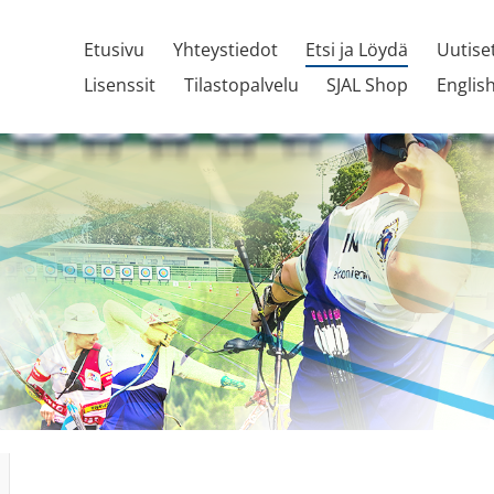
Etusivu
Yhteystiedot
Etsi ja Löydä
Uutise
Lisenssit
Tilastopalvelu
SJAL Shop
Englis