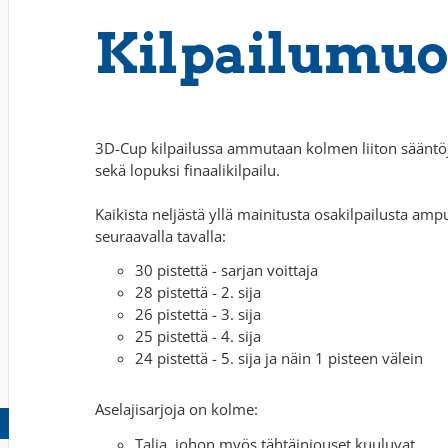
Kilpailumuo
3D-Cup kilpailussa ammutaan kolmen liiton sääntö
sekä lopuksi finaalikilpailu.
Kaikista neljästä yllä mainitusta osakilpailusta am
seuraavalla tavalla:
30 pistettä - sarjan voittaja
28 pistettä - 2. sija
26 pistettä - 3. sija
25 pistettä - 4. sija
24 pistettä - 5. sija ja näin 1 pisteen välein
Aselajisarjoja on kolme:
Talja, johon myös tähtäinjouset kuuluvat