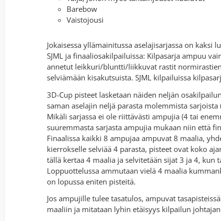
Barebow
Vaistojousi
Jokaisessa yllämainitussa aselajisarjassa on kaksi lu
SJML ja finaaliosakilpailuissa: Kilpasarja ampuu va
annetut leikkuri/bluntti/liikkuvat rastit normirastien
selviämään kisakutsuista. SJML kilpailuissa kilpasa
3D-Cup pisteet lasketaan näiden neljän osakilpailu
saman aselajin neljä parasta molemmista sarjoista (
Mikäli sarjassa ei ole riittävästi ampujia (4 tai ene
suuremmasta sarjasta ampujia mukaan niin että f
Finaalissa kaikki 8 ampujaa ampuvat 8 maalia, yhde
kierrokselle selviää 4 parasta, pisteet ovat koko a
tällä kertaa 4 maalia ja selvitetään sijat 3 ja 4, kun
Loppuottelussa ammutaan vielä 4 maalia kummankin k
on lopussa eniten pisteitä.
Jos ampujille tulee tasatulos, ampuvat tasapisteis
maaliin ja mitataan lyhin etäisyys kilpailun johtaja