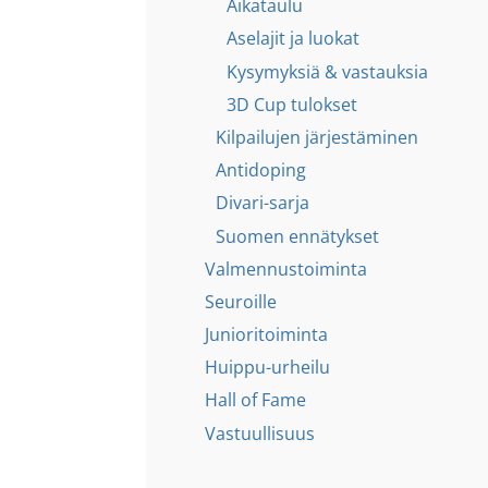
Aikataulu
Aselajit ja luokat
Kysymyksiä & vastauksia
3D Cup tulokset
Kilpailujen järjestäminen
Antidoping
Divari-sarja
Suomen ennätykset
Valmennustoiminta
Seuroille
Junioritoiminta
Huippu-urheilu
Hall of Fame
Vastuullisuus