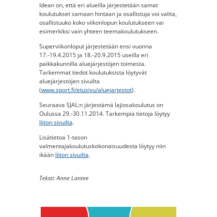
Idean on, että eri alueilla järjestetään samat
koulutukset samaan hintaan ja osallistuja voi valita,
osallistuuko koko viikonlopun koulutukseen vai
esimerkiksi vain yhteen teemakoulutukseen.
Superviikonloput järjestetään ensi vuonna
17.-19.4.2015 ja 18.-20.9.2015 useilla eri
paikkakunnilla aluejärjestöjen toimesta.
Tarkemmat tiedot koulutuksista löytyvät
aluejärjestöjen sivuilta
(
www.sport.fi/etusivu/aluejarjestot
).
Seuraava SJAL:n järjestämä lajiosakoulutus on
Oulussa 29.-30.11.2014. Tarkempia tietoja löytyy
liiton sivuilta
.
Lisätietoa 1-tason
valmentajakoulutuskokonaisuudesta löytyy niin
ikään
liiton sivuilta
.
Teksti: Anne Lantee