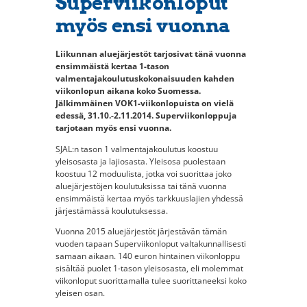
Superviikonloput
myös ensi vuonna
Liikunnan aluejärjestöt tarjosivat tänä vuonna
ensimmäistä kertaa 1-tason
valmentajakoulutuskokonaisuuden kahden
viikonlopun aikana koko Suomessa.
Jälkimmäinen VOK1-viikonlopuista on vielä
edessä, 31.10.-2.11.2014. Superviikonloppuja
tarjotaan myös ensi vuonna.
SJAL:n tason 1 valmentajakoulutus koostuu
yleisosasta ja lajiosasta. Yleisosa puolestaan
koostuu 12 moduulista, jotka voi suorittaa joko
aluejärjestöjen koulutuksissa tai tänä vuonna
ensimmäistä kertaa myös tarkkuuslajien yhdessä
järjestämässä koulutuksessa.
Vuonna 2015 aluejärjestöt järjestävän tämän
vuoden tapaan Superviikonloput valtakunnallisesti
samaan aikaan. 140 euron hintainen viikonloppu
sisältää puolet 1-tason yleisosasta, eli molemmat
viikonloput suorittamalla tulee suorittaneeksi koko
yleisen osan.