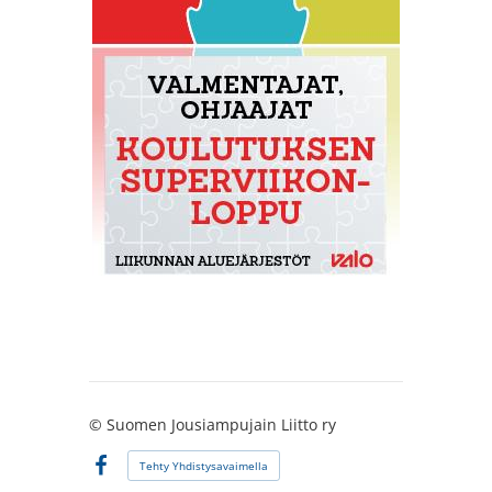
©
Suomen Jousiampujain Liitto ry
Tehty Yhdistysavaimella
Facebook