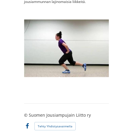
jousiammunnan lajinomaisia liikkeitä.
©
Suomen Jousiampujain Liitto ry
Tehty Yhdistysavaimella
Facebook