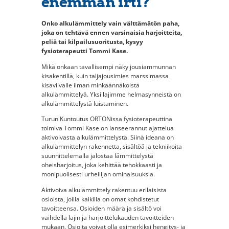
enemmän irti?
Onko alkulämmittely vain välttämätön paha,
joka on tehtävä ennen varsinaisia harjoitteita,
peliä tai kilpailusuoritusta, kysyy
fysioterapeutti Tommi Kase.
Mikä onkaan tavallisempi näky jousiammunnan
kisakentillä, kuin taljajousimies marssimassa
kisaviivalle ilman minkäännäköistä
alkulämmittelyä. Yksi lajimme helmasynneistä on
alkulämmittelystä luistaminen.
Turun Kuntoutus ORTONissa fysioterapeuttina
toimiva Tommi Kase on lanseerannut ajattelua
aktivoivasta alkulämmittelystä. Siinä ideana on
alkulämmittelyn rakennetta, sisältöä ja tekniikoita
suunnittelemalla jalostaa lämmittelystä
oheisharjoitus, joka kehittää tehokkaasti ja
monipuolisesti urheilijan ominaisuuksia.
Aktivoiva alkulämmittely rakentuu erilaisista
osioista, joilla kaikilla on omat kohdistetut
tavoitteensa. Osioiden määrä ja sisältö voi
vaihdella lajin ja harjoittelukauden tavoitteiden
mukaan. Osioita voivat olla esimerkiksi hengitys- ja