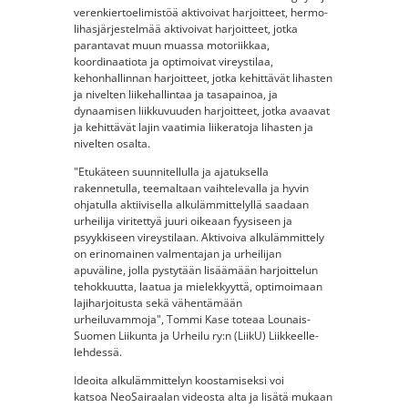
verenkiertoelimistöä aktivoivat harjoitteet, hermo-
lihasjärjestelmää aktivoivat harjoitteet, jotka
parantavat muun muassa motoriikkaa,
koordinaatiota ja optimoivat vireystilaa,
kehonhallinnan harjoitteet, jotka kehittävät lihasten
ja nivelten liikehallintaa ja tasapainoa, ja
dynaamisen liikkuvuuden harjoitteet, jotka avaavat
ja kehittävät lajin vaatimia liikeratoja lihasten ja
nivelten osalta.
"Etukäteen suunnitellulla ja ajatuksella
rakennetulla, teemaltaan vaihtelevalla ja hyvin
ohjatulla aktiivisella alkulämmittelyllä saadaan
urheilija viritettyä juuri oikeaan fyysiseen ja
psyykkiseen vireystilaan. Aktivoiva alkulämmittely
on erinomainen valmentajan ja urheilijan
apuväline, jolla pystytään lisäämään harjoittelun
tehokkuutta, laatua ja mielekkyyttä, optimoimaan
lajiharjoitusta sekä vähentämään
urheiluvammoja", Tommi Kase toteaa Lounais-
Suomen Liikunta ja Urheilu ry:n (LiikU) Liikkeelle-
lehdessä.
Ideoita alkulämmittelyn koostamiseksi voi
katsoa NeoSairaalan videosta alta ja lisätä mukaan