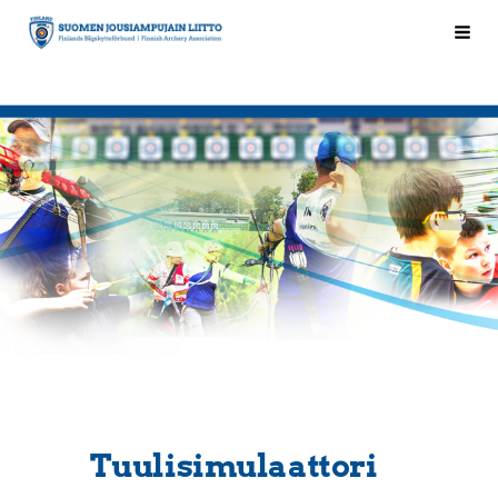
Siirry
Hak
Suomen Jousiampujain Liitto ry
sivun
sisältöön
Tuulisimulaattori