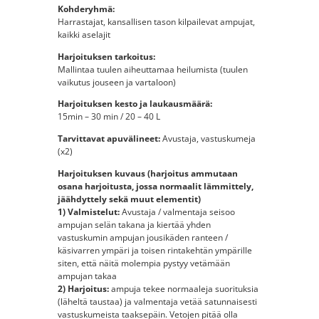
Kohderyhmä:
Harrastajat, kansallisen tason kilpailevat ampujat,
kaikki aselajit
Harjoituksen tarkoitus:
Mallintaa tuulen aiheuttamaa heilumista (tuulen
vaikutus jouseen ja vartaloon)
Harjoituksen kesto ja laukausmäärä:
15min – 30 min / 20 – 40 L
Tarvittavat apuvälineet:
Avustaja, vastuskumeja
(x2)
Harjoituksen kuvaus (harjoitus ammutaan
osana harjoitusta, jossa normaalit lämmittely,
jäähdyttely sekä muut elementit)
1) Valmistelut:
Avustaja / valmentaja seisoo
ampujan selän takana ja kiertää yhden
vastuskumin ampujan jousikäden ranteen /
käsivarren ympäri ja toisen rintakehtän ympärille
siten, että näitä molempia pystyy vetämään
ampujan takaa
2) Harjoitus:
ampuja
tekee normaaleja suorituksia
(läheltä taustaa) ja valmentaja vetää satunnaisesti
vastuskumeista taaksepäin. Vetojen pitää olla