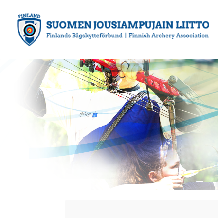
Siirry
sivun
sisältöön
Suomen Jousiampujain Liitto ry