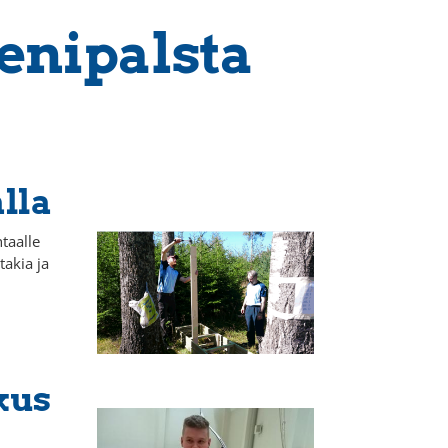
eenipalsta
lla
taalle
takia ja
kus