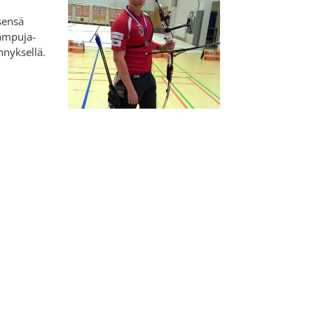
sensä
iampuja-
nnyksellä.