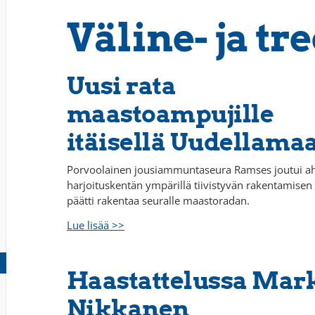
Väline- ja tr
Uusi rata
maastoampujille
itäisellä Uudellamaa
Porvoolainen jousiammuntaseura Ramses joutui ah
harjoituskentän ympärillä tiivistyvän rakentamisen 
päätti rakentaa seuralle maastoradan.
Lue lisää >>
Haastattelussa Mar
Nikkanen