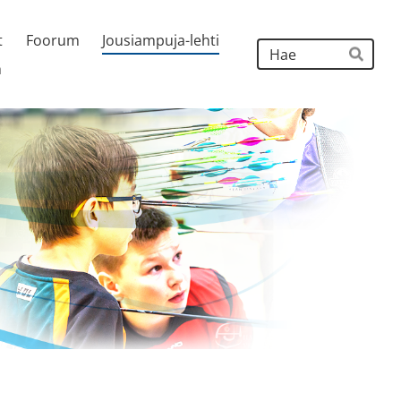
t
Foorum
Jousiampuja-lehti
Hak
h
Hae