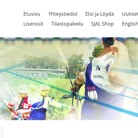
Etusivu
Yhteystiedot
Etsi ja Löydä
Uutise
Lisenssit
Tilastopalvelu
SJAL Shop
Englis