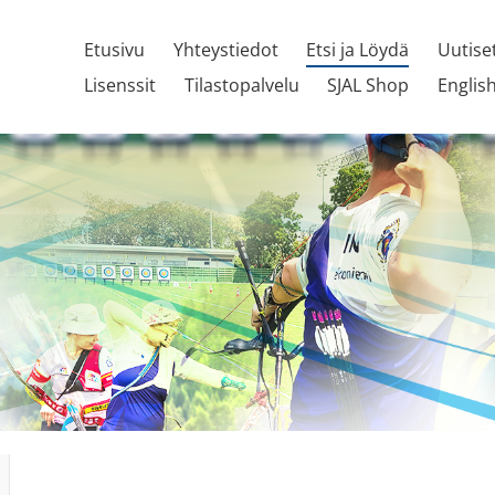
Etusivu
Yhteystiedot
Etsi ja Löydä
Uutise
Lisenssit
Tilastopalvelu
SJAL Shop
Englis