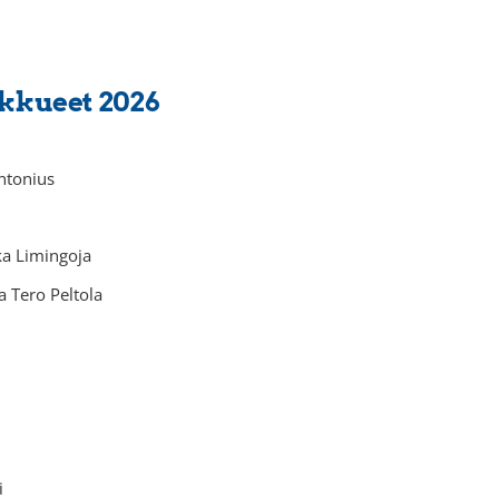
kkueet 2026
ntonius
nka Limingoja
a Tero Peltola
i