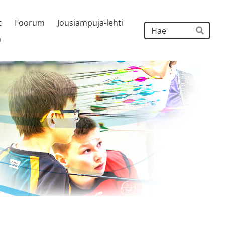
t
Foorum
Jousiampuja-lehti
Hak
h
Hae