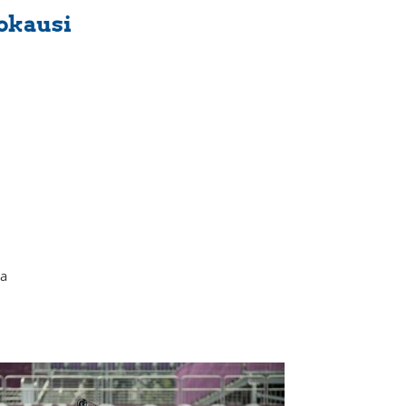
kokausi
ia
i