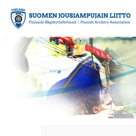
Siirry
sivun
sisältöön
Suomen Jousiampujain Liitto ry