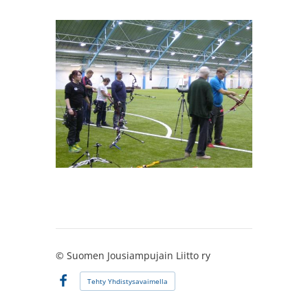
©
Suomen Jousiampujain Liitto ry
Tehty Yhdistysavaimella
Facebook