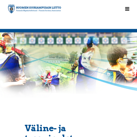
Siirry
Hak
Suomen Jousiampujain Liitto ry
sivun
sisältöön
Väline- ja