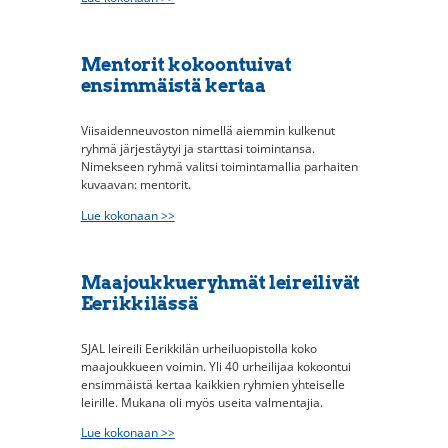
Mentorit kokoontuivat
ensimmäistä kertaa
Viisaidenneuvoston nimellä aiemmin kulkenut
ryhmä järjestäytyi ja starttasi toimintansa.
Nimekseen ryhmä valitsi toimintamallia parhaiten
kuvaavan: mentorit.
Lue kokonaan >>
Maajoukkueryhmät leireilivät
Eerikkilässä
SJAL leireili Eerikkilän urheiluopistolla koko
maajoukkueen voimin. Yli 40 urheilijaa kokoontui
ensimmäistä kertaa kaikkien ryhmien yhteiselle
leirille. Mukana oli myös useita valmentajia.
Lue kokonaan >>