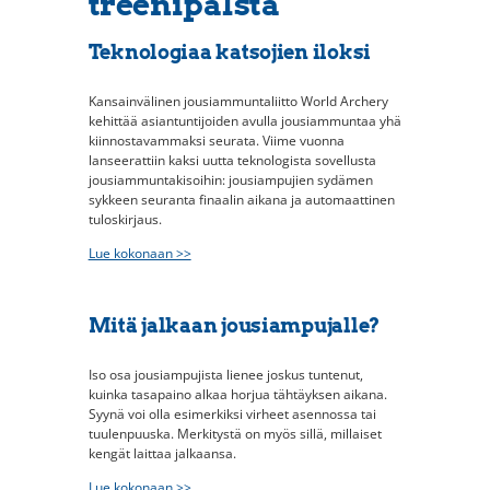
treenipalsta
Teknologiaa katsojien iloksi
Kansainvälinen jousiammuntaliitto World Archery
kehittää asiantuntijoiden avulla jousiammuntaa yhä
kiinnostavammaksi seurata. Viime vuonna
lanseerattiin kaksi uutta teknologista sovellusta
jousiammuntakisoihin: jousiampujien sydämen
sykkeen seuranta finaalin aikana ja automaattinen
tuloskirjaus.
Lue kokonaan >>
Mitä jalkaan jousiampujalle?
Iso osa jousiampujista lienee joskus tuntenut,
kuinka tasapaino alkaa horjua tähtäyksen aikana.
Syynä voi olla esimerkiksi virheet asennossa tai
tuulenpuuska. Merkitystä on myös sillä, millaiset
kengät laittaa jalkaansa.
Lue kokonaan >>