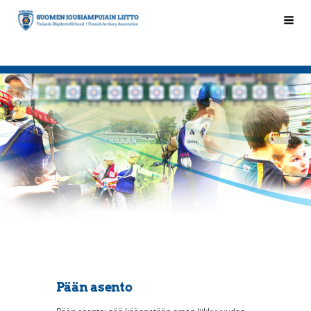
Siirry
Hak
Suomen Jousiampujain Liitto ry
sivun
sisältöön
Pään asento