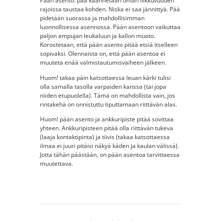
Pään asento: pää käännetään oman liikkuvuuden
rajoissa taustaa kohden. Niska ei saa jännittyä. Pää
pidetään suorassa ja mahdollisimman
luonnollisessa asennossa. Pään asentoon vaikuttaa
paljon ampujan leukaluun ja kallon muoto.
Korostetaan, että pään asento pitää etsiä itselleen
sopivaksi. Olennaista on, että pään asentoa ei
muuteta enää valmistautumisvaiheen jälkeen.
Huom! takaa päin katsottaessa leuan kärki tulisi
olla samalla tasolla varpaiden kanssa (tai jopa
niiden etupuolella). Tämä on mahdollista vain, jos
rintakehä on onnistuttu tiputtamaan riittävän alas.
Huom! pään asento ja ankkuripiste pitää sovittaa
yhteen. Ankkuripisteen pitää olla riittävän tukeva
(laaja kontaktipinta) ja tiivis (takaa katsottaessa
ilmaa ei juuri pitäisi näkyä käden ja kaulan välissä).
Jotta tähän päästään, on pään asentoa tarvittaessa
muutettava.