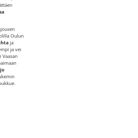
ättäen
isa
njousen
olilla Oulun
uhta
ja
empi ja vei
si Vaasan
 Saimaan
jo
 lukemin
joukkue.