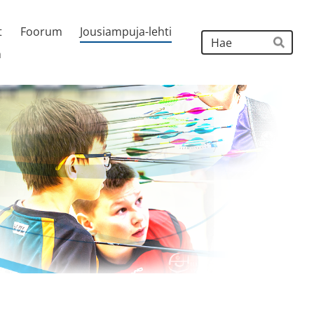
t
Foorum
Jousiampuja-lehti
Hak
h
Hae