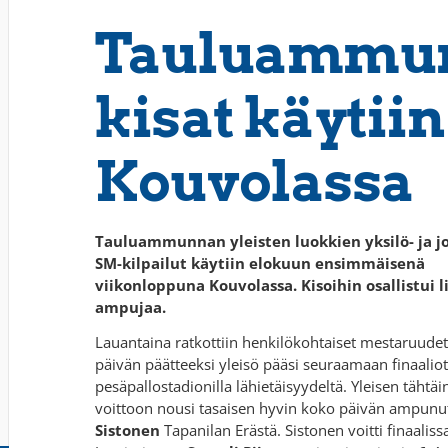
Tauluammu
kisat käytiin
Kouvolassa
Tauluammunnan yleisten luokkien yksilö- ja j
SM-kilpailut käytiin elokuun ensimmäisenä
viikonloppuna Kouvolassa. Kisoihin osallistui l
ampujaa.
Lauantaina ratkottiin henkilökohtaiset mestaruudet
päivän päätteeksi yleisö pääsi seuraamaan finaaliot
pesäpallostadionilla lähietäisyydeltä. Yleisen tähtä
voittoon nousi tasaisen hyvin koko päivän ampun
Sistonen
Tapanilan Erästä. Sistonen voitti finaalis