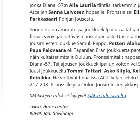
jonka Diana -57:n
Aila Laurila
tähtäsi tarkemmin j
Ascellan
Sanna Leivosen
hopealle. Pronssia sai
El
Parkkasaari
Pohjan Jousesta.
Sunnuntaina ammutussa joukkuekilpailussa tähtäi
finaali venyi jännittävästi uusintaan asti. Uusintanu
Jousimiesten joukkue Samuli Piippo,
Petteri Alah
Pepe Palovaara
oli Tapanilan Erän joukkuetta par
näin kultaiset mitalit Ouluun. Pronssimitalit nappa
Diana -57. Taljajousen joukkuekilpailun voiton vei
Jousi joukkueella
Tommi Tattari
,
Asko Kilpiä
,
Kei
Reinikka
. He voittivat finaalissa AC-Ulvilan selvin
217-208. Pronssille ylsi Oulun Jousimiesten ykkös
SM-kisojen tulokset löytyvät
SJAL:n tulossivuilta
.
Teksti: Anne Lantee
Kuvat: Jani Savilampi