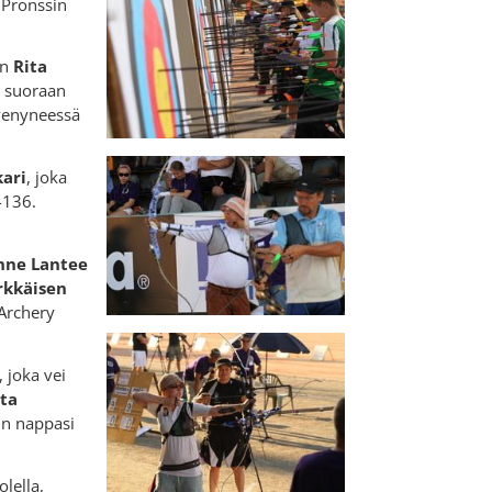
. Pronssin
en
Rita
suoraan
 venyneessä
kari
, joka
-136.
ne Lantee
rkkäisen
Archery
, joka vei
ta
in nappasi
lella,