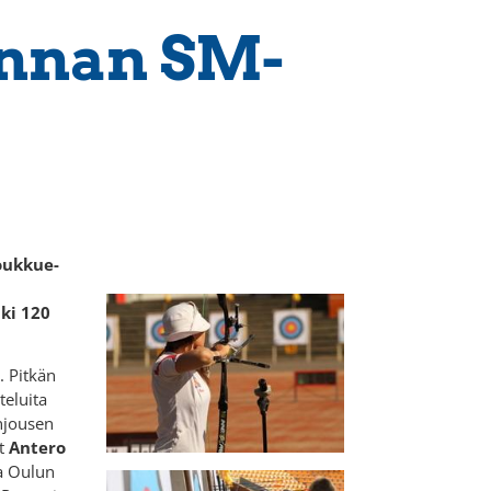
nnan SM-
oukkue-
iki 120
. Pitkän
teluita
injousen
ut
Antero
sa Oulun