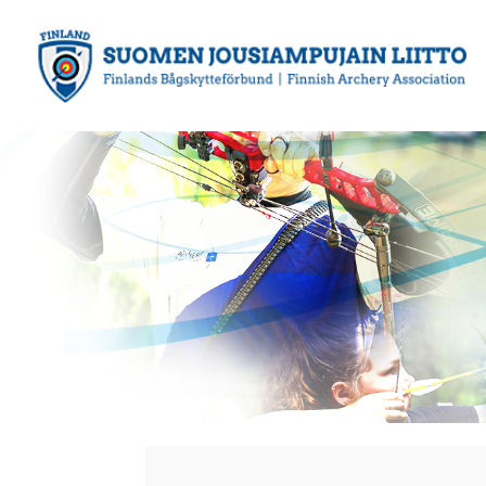
Siirry
sivun
sisältöön
Suomen Jousiampujain Liitto ry