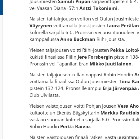
Jousimiesten
Samuli Piipon
sarjavoittopistein 6-4
vei Vaasan Diana -57:n
Antti Tekoniemi
.
Naisten tähtäinjousen voiton vei Oulun Jousimiest
Väyrynen
voittamalla Jousi-Jussien
Laura Perälän
kolmella sarjalla 6-0. Pronssin vei uusintanuoleen
kamppailussa
Anne Backman
Riihi-Jousista.
Yleisen taljajousen voitti Riihi-Jousten
Pekka Loito
kukisti finaalissa Piilin
Jere Forsbergin
pistein 138
Pronssin vei Tapanilan Erän
Mikko Juutilainen
.
Naisten taljajousen kullan nappasi Robin Hoodin
An
voittamalla finaalissa Oulun Jousimiesten
Tiina Kä
pistein 132-124. Pronssille ampui
Erja Järvenpää
Club Ulvilasta.
Yleisen vaistojousen voitti Pohjan Jousen
Vesa Aho
kultaottelun Ekenäs Bågskyttarin
Markku Rautiais
vastaan suoraan kolmella sarjalla 6-0. Pronssimital
Robin Hoodin
Pertti Raivio
.
Naisten vaistojousen finaali ratkesi vasta uusintanuo