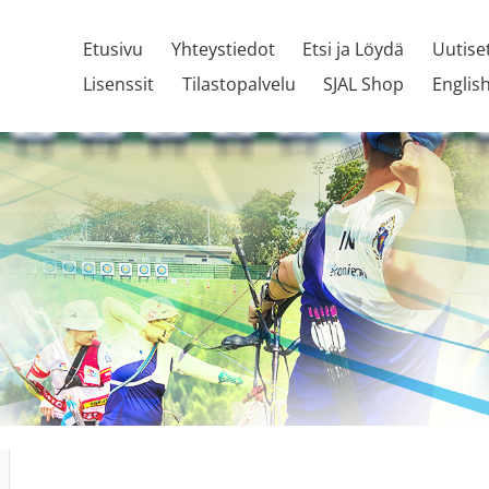
Etusivu
Yhteystiedot
Etsi ja Löydä
Uutise
Lisenssit
Tilastopalvelu
SJAL Shop
Englis