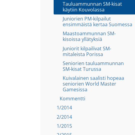
Tauluammunnan SM-kisat
käytiin Kouvolassa
Juniorien PM-kilpailut
ensimmäistä kertaa Suomessa
Maastoammunnan SM-
kisoissa yllätyksiä
Juniorit kilpailivat SM-
mitaleista Porissa
Seniorien tauluammunnan
SM-kisat Turussa
Kuivalainen saalisti hopeaa
seniorien World Master
Gamesissa
Kommentti
1/2014
2/2014
1/2015
2/2015