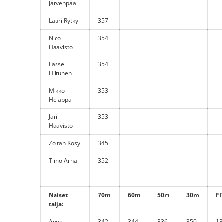
Järvenpää
Lauri Rytky
357
Nico
354
Haavisto
Lasse
354
Hiltunen
Mikko
353
Holappa
Jari
353
Haavisto
Zoltan Kosy
345
Timo Arna
352
Naiset
70m
60m
50m
30m
FI
talja:
Anne
342
344
336
350
1