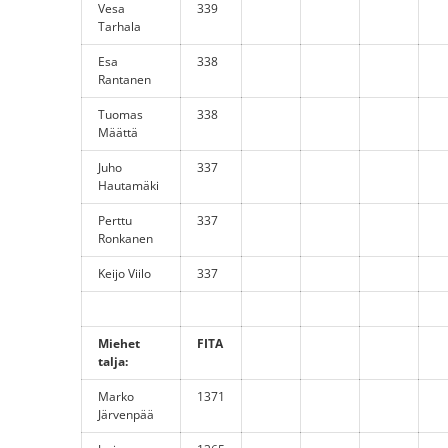
Vesa
339
Tarhala
Esa
338
Rantanen
Tuomas
338
Määttä
Juho
337
Hautamäki
Perttu
337
Ronkanen
Keijo Viilo
337
Miehet
FITA
talja:
Marko
1371
Järvenpää