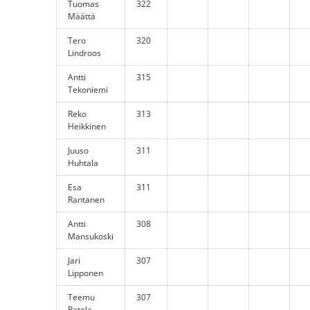
Tuomas
322
Määttä
Tero
320
Lindroos
Antti
315
Tekoniemi
Reko
313
Heikkinen
Juuso
311
Huhtala
Esa
311
Rantanen
Antti
308
Mansukoski
Jari
307
Lipponen
Teemu
307
Patala