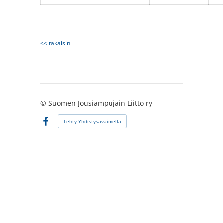
<< takaisin
©
Suomen Jousiampujain Liitto ry
Tehty Yhdistysavaimella
Facebook