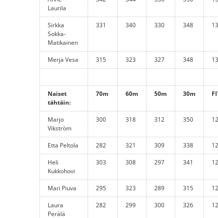
Laurila
Sirkka
331
340
330
348
1
Sokka-
Matikainen
Merja Vesa
315
323
327
348
1
Naiset
70m
60m
50m
30m
FI
tähtäin:
Marjo
300
318
312
350
1
Vikström
Etta Peltola
282
321
309
338
1
Heli
303
308
297
341
1
Kukkohovi
Mari Piuva
295
323
289
315
1
Laura
282
299
300
326
1
Perälä