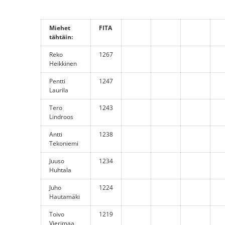
Miehet
FITA
tähtäin:
Reko
1267
Heikkinen
Pentti
1247
Laurila
Tero
1243
Lindroos
Antti
1238
Tekoniemi
Juuso
1234
Huhtala
Juho
1224
Hautamäki
Toivo
1219
Vierimaa