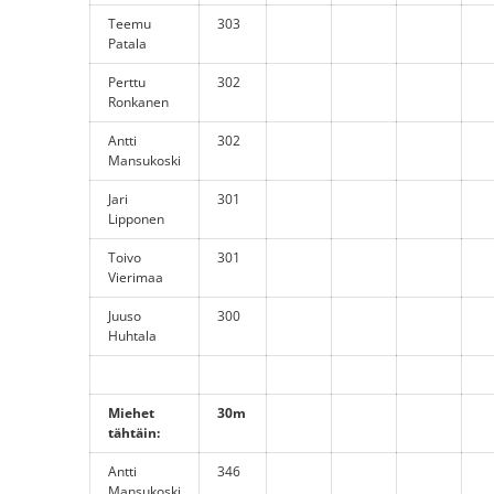
Teemu
303
Patala
Perttu
302
Ronkanen
Antti
302
Mansukoski
Jari
301
Lipponen
Toivo
301
Vierimaa
Juuso
300
Huhtala
Miehet
30m
tähtäin:
Antti
346
Mansukoski