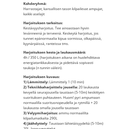
Kohderyhmä:
Harrastajat, kansallisen tason kilpailevat ampujat,
kaikki aselajit
Harjoituksen tarkoitus:
Kestävyysharjoitus. Tee ainoastaan hyvin
levänneenä ja terveenä. Keskeytä harjoitus, jos
tunnet epänormaalia kipua sormissa, olkapäissä,
kyynärpäissä, ranteissa tms.
Harjoituksen kesto ja laukausmäärä:
4h / 350 L (harjoituksen aikana on huolehdittava
energiatankkauksesta ja pidettävä sopivasti
taukoja (n tunnin välein).
Harjoituksen kuvaus:
1) Lämmittely:
Lämmittely 1 (10 min)
2) Tekniikkaharjoittelu jousella:
20 laukausta
kevyellä seurajousella taustaan (5-10m) keskittyen
suorituksen puhtauteen. Huom! pyri ampumaan
normaalilla suoritusnopeudella ja rytmillä + 20
laukausta omalla jousella taustaan
3) Volyymiharjoitus:
ammu normaalilta
kilpailumatkalta 290L
4) Jäähdyttely
: Taustaan lähietäisyydeltä (5-10m)
20L, loppuvenyttelyt