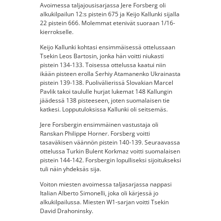
Avoimessa taljajousisarjassa Jere Forsberg oli
alkukilpailun 12:s pistein 675 ja Keijo Kallunki sijalla
22 pistein 666. Molemmat etenivät suoraan 1/16-
kierrokselle.
Keijo Kallunki kohtasi ensimmäisessä ottelussaan
Tsekin Leos Bartosin, jonka hän voitti niukasti
pistein 134-133. Toisessa ottelussa kaatui niin
ikään pisteen erolla Serhiy Atamanenko Ukrainasta
pistein 139-138. Puolivälierissä Slovakian Marcel
Pavlik takoi taululle hurjat lukemat 148 Kallungin
jäädessä 138 pisteeseen, joten suomalaisen tie
katkesi. Lopputuloksissa Kallunki oli seitsemäs.
Jere Forsbergin ensimmäinen vastustaja oli
Ranskan Philippe Horner. Forsberg voitti
tasaväkisen väännön pistein 140-139. Seuraavassa
ottelussa Turkin Bulent Korkmaz voitti suomalaisen
pistein 144-142. Forsbergin lopulliseksi sijoitukseksi
tuli näin yhdeksäs sija.
Voiton miesten avoimessa taljasarjassa nappasi
Italian Alberto Simonelli, joka oli kärjessä jo
alkukilpailussa. Miesten W1-sarjan voitti Tsekin
David Drahoninsky.