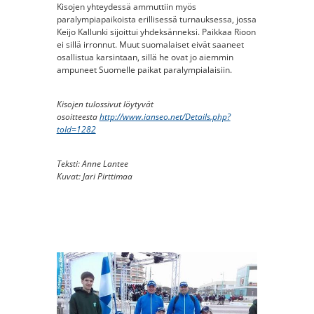
Kisojen yhteydessä ammuttiin myös
paralympiapaikoista erillisessä turnauksessa, jossa
Keijo Kallunki sijoittui yhdeksänneksi. Paikkaa Rioon
ei sillä irronnut. Muut suomalaiset eivät saaneet
osallistua karsintaan, sillä he ovat jo aiemmin
ampuneet Suomelle paikat paralympialaisiin.
Kisojen tulossivut löytyvät
osoitteesta
http://www.ianseo.net/Details.php?
toId=1282
Teksti: Anne Lantee
Kuvat: Jari Pirttimaa