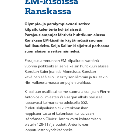
EM-kisoissa
Ranskassa
Olympia- ja paralympiavuosi sotkee
kilpailukalenteria kohtalaisesti.
Parajousiampujat lähtivät huhtikuun alussa
Ranskaan EM-kisoihin käytännössä suoraan
hallikaudelta.
Keijo Kallunki sijoittui parhaana
suomalaisena seitsemänneksi.
Parajousiammunnan EM-kilpailut olivat tänä
vuonna poikkeuksellisen aikaisin huhtikuun alussa
Ranskan Saint Jean de Montsissa. Ranskan
keväinen sää ei ollut erityisen lämmin ja tuultakin
riitti vaikeuttamassa ampujien urakkaa.
Kilpailuun osallistui kolme suomalaista. Jean-Pierre
Antonios oli miesten W1-sarjan alkukilpailussa
lupaavasti kolmantena tuloksella 652.
Pudotuskilpailuissa ei kuitenkaan ihan
nappisuoritusta ei kuitenkaan tullut, vaan
isäntämaan Olivier Hatem voitti kohtaamisen
pistein 128-117 ja pudotti Antonioksen
lopputulosten yhdeksänneksi.