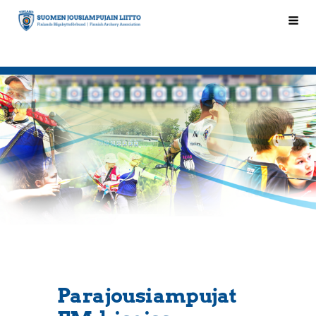
Siirry
Hak
Suomen Jousiampujain Liitto ry
sivun
sisältöön
Parajousiampujat