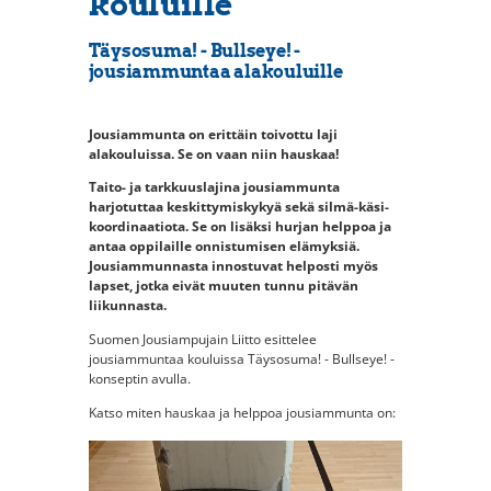
kouluille
Täysosuma! - Bullseye! -
jousiammuntaa alakouluille
Jousiammunta on erittäin toivottu laji
alakouluissa. Se on vaan niin hauskaa!
Taito- ja tarkkuuslajina jousiammunta
harjotuttaa keskittymiskykyä sekä silmä-käsi-
koordinaatiota. Se on lisäksi hurjan helppoa ja
antaa oppilaille onnistumisen elämyksiä.
Jousiammunnasta innostuvat helposti myös
lapset, jotka eivät muuten tunnu pitävän
liikunnasta.
Suomen Jousiampujain Liitto esittelee
jousiammuntaa kouluissa Täysosuma! - Bullseye! -
konseptin avulla.
Katso miten hauskaa ja helppoa jousiammunta on: