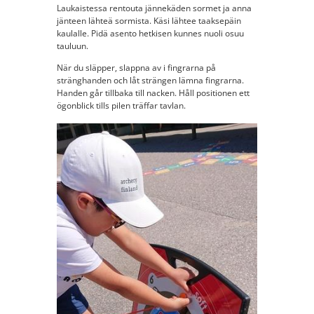
Laukaistessa rentouta jännekäden sormet ja anna
jänteen lähteä sormista. Käsi lähtee taaksepäin
kaulalle. Pidä asento hetkisen kunnes nuoli osuu
tauluun.
När du släpper, slappna av i fingrarna på
stränghanden och låt strängen lämna fingrarna.
Handen går tillbaka till nacken. Håll positionen ett
ögonblick tills pilen träffar tavlan.