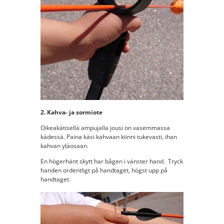
2. Kahva- ja sormiote
Oikeakätisellä ampujalla jousi on vasemmassa
kädessä. Paina käsi kahvaan kiinni tukevasti, ihan
kahvan yläosaan.
En högerhänt skytt har bågen i vänster hand. Tryck
handen ordentligt på handtaget, högst upp på
handtaget.