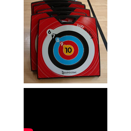
YouTube-videon näyttäminen ei
onnistunut. Tarkista selaimen
yksityisyysasetukset.