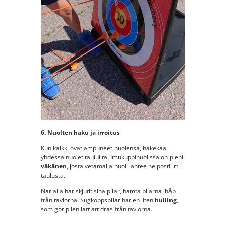
6. Nuolten haku ja irroitus
Kun kaikki ovat ampuneet nuolensa, hakekaa
yhdessä nuolet tauluilta. Imukuppinuolissa on pieni
väkänen
, josta vetämällä nuoli lähtee helposti irti
taulusta.
När alla har skjutit sina pilar, hämta pilarna ihåp
från tavlorna. Sugkoppspilar har en liten
hulling
,
som gör pilen lätt att dras från tavlorna.