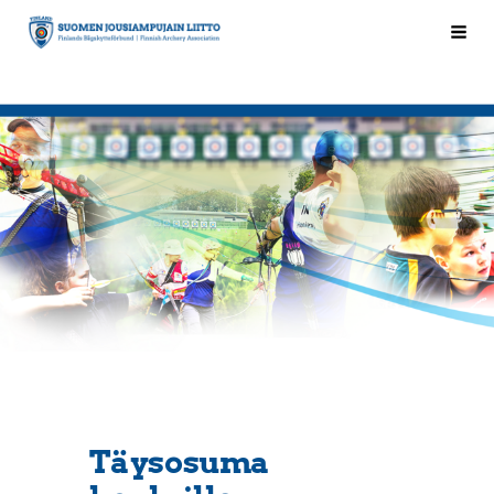
Siirry
Hak
Suomen Jousiampujain Liitto ry
sivun
sisältöön
Täysosuma