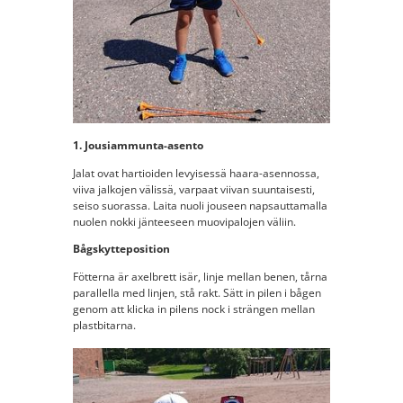
1. Jousiammunta-asento
Jalat ovat hartioiden levyisessä haara-asennossa,
viiva jalkojen välissä, varpaat viivan suuntaisesti,
seiso suorassa. Laita nuoli jouseen napsauttamalla
nuolen nokki jänteeseen muovipalojen väliin.
Bågskytteposition
Fötterna är axelbrett isär, linje mellan benen, tårna
parallella med linjen, stå rakt. Sätt in pilen i bågen
genom att klicka in pilens nock i strängen mellan
plastbitarna.