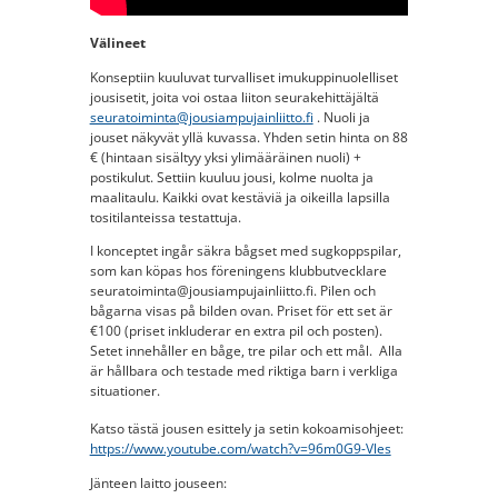
Välineet
Konseptiin kuuluvat turvalliset imukuppinuolelliset
jousisetit, joita voi ostaa liiton seurakehittäjältä
seuratoiminta@jousiampujainliitto.fi
. Nuoli ja
jouset näkyvät yllä kuvassa. Yhden setin hinta on 88
€ (hintaan sisältyy yksi ylimääräinen nuoli) +
postikulut. Settiin kuuluu jousi, kolme nuolta ja
maalitaulu. Kaikki ovat kestäviä ja oikeilla lapsilla
tositilanteissa testattuja.
I konceptet ingår säkra bågset med sugkoppspilar,
som kan köpas hos föreningens klubbutvecklare
seuratoiminta@jousiampujainliitto.fi. Pilen och
bågarna visas på bilden ovan. Priset för ett set är
€100 (priset inkluderar en extra pil och posten).
Setet innehåller en båge, tre pilar och ett mål. Alla
är hållbara och testade med riktiga barn i verkliga
situationer.
Katso tästä jousen esittely ja setin kokoamisohjeet:
https://www.youtube.com/watch?v=96m0G9-Vles
Jänteen laitto jouseen: