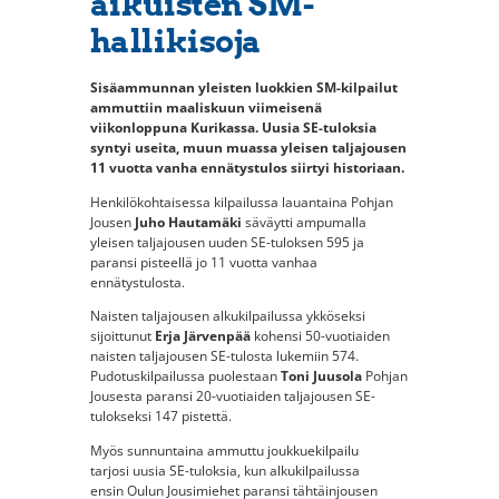
aikuisten SM-
hallikisoja
Sisäammunnan yleisten luokkien SM-kilpailut
ammuttiin maaliskuun viimeisenä
viikonloppuna Kurikassa. Uusia SE-tuloksia
syntyi useita, muun muassa yleisen taljajousen
11 vuotta vanha ennätystulos siirtyi historiaan.
Henkilökohtaisessa kilpailussa lauantaina Pohjan
Jousen
Juho Hautamäki
säväytti ampumalla
yleisen taljajousen uuden SE-tuloksen 595 ja
paransi pisteellä jo 11 vuotta vanhaa
ennätystulosta.
Naisten taljajousen alkukilpailussa ykköseksi
sijoittunut
Erja Järvenpää
kohensi 50-vuotiaiden
naisten taljajousen SE-tulosta lukemiin 574.
Pudotuskilpailussa puolestaan
Toni Juusola
Pohjan
Jousesta paransi 20-vuotiaiden taljajousen SE-
tulokseksi 147 pistettä.
Myös sunnuntaina ammuttu joukkuekilpailu
tarjosi uusia SE-tuloksia, kun alkukilpailussa
ensin Oulun Jousimiehet paransi tähtäinjousen