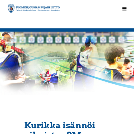
Siirry
Hak
Suomen Jousiampujain Liitto ry
sivun
sisältöön
Kurikka isännöi