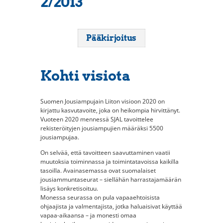
2/2013
Pääkirjoitus
Kohti visiota
Suomen Jousiampujain Liiton visioon 2020 on
kirjattu kasvutavoite, joka on heikompia hirvittänyt.
Vuoteen 2020 mennessä SJAL tavoittelee
rekisteröityjen jousiampujien määräksi 5500
jousiampujaa.
On selvää, että tavoitteen saavuttaminen vaatii
muutoksia toiminnassa ja toimintatavoissa kaikilla
tasoilla. Avainasemassa ovat suomalaiset
jousiammuntaseurat – siellähän harrastajamäärän
lisäys konkretisoituu.
Monessa seurassa on pula vapaaehtoisista
ohjaajista ja valmentajista, jotka haluaisivat käyttää
vapaa-aikaansa – ja monesti omaa