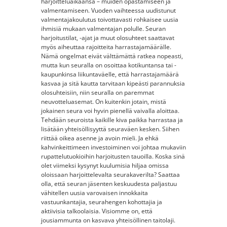
harjoitteluaikaansa – muiden opastamiseen ja
valmentamiseen. Vuoden vaihteessa uudistunut
valmentajakoulutus toivottavasti rohkaisee uusia
ihmisiä mukaan valmentajan polulle. Seuran
harjoitustilat, -ajat ja muut olosuhteet saattavat
myös aiheuttaa rajoitteita harrastajamäärälle.
Nämä ongelmat eivät välttämättä ratkea nopeasti,
mutta kun seuralla on osoittaa kotikuntansa tai -
kaupunkinsa liikuntaväelle, että harrastajamäärä
kasvaa ja sitä kautta tarvitaan kipeästi parannuksia
olosuhteisiin, niin seuralla on paremmat
neuvotteluasemat. On kuitenkin jotain, mistä
jokainen seura voi hyvin pienellä vaivalla aloittaa.
Tehdään seuroista kaikille kiva paikka harrastaa ja
lisätään yhteisöllisyyttä seuraväen kesken. Siihen
riittää oikea asenne ja avoin mieli. Ja ehkä
kahvinkeittimeen investoiminen voi johtaa mukaviin
rupattelutuokioihin harjoitusten tauoilla. Koska sinä
olet viimeksi kysynyt kuulumisia hiljaa omissa
oloissaan harjoittelevalta seurakaverilta? Saattaa
olla, että seuran jäsenten keskuudesta paljastuu
vähitellen uusia varovaisen innokkaita
vastuunkantajia, seurahengen kohottajia ja
aktiivisia talkoolaisia. Visiomme on, että
jousiammunta on kasvava yhteisöllinen taitolaji.