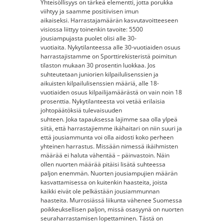
Yhteisöllisyys on tärkeä elementti, jotta porukka
viihtyy ja saamme positiivisen imun
aikaiseksi. Harrastajamäärän kasvutavoitteeseen
visiossa liittyy toinenkin tavoite: 5500
jousiampujasta puolet olisi alle 30-
vuotiaita. Nykytilanteessa alle 30-vuotiaiden osuus
harrastajistamme on Sporttirekisteristä poimitun
tilaston mukaan 30 prosentin luokkaa. Jos
suhteutetaan juniorien kilpailulisenssien ja
aikuisten kilpailulisenssien määriä, alle 18-
vuotiaiden osuus kilpailijamäärästä on vain noin 18
prosenttia. Nykytilanteesta voi vetää erilaisia
johtopäätöksiä tulevaisuuden
suhteen. Joka tapauksessa lajimme saa olla ylpeä
siitä, että harrastajiemme ikähaitari on niin suuri ja
että jousiammunta voi olla aidosti koko perheen
yhteinen harrastus. Missään nimessä ikäihmisten
määrää ei haluta vähentää – päinvastoin. Näin
ollen nuorten määrää pitäisi lisätä suhteessa
paljon enemmän. Nuorten jousiampujien määrän
kasvattamisessa on kuitenkin haasteita, joista
kaikki eivät ole pelkästään jousiammunnan
haasteita. Murrosiässä liikunta vähenee Suomessa
poikkeuksellisen paljon, missä osasyynä on nuorten
seuraharrastamisen lopettaminen. Tästä on