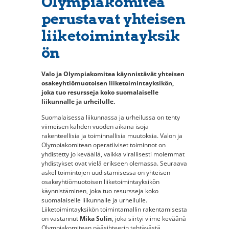
Olympiakomitea
perustavat yhteisen
liiketoimintayksik
ön
Valo ja Olympiakomitea käynnistävät yhteisen
osakeyhtiömuotoisen liiketoimintayksikön,
joka tuo resursseja koko suomalaiselle
liikunnalle ja urheilulle.
Suomalaisessa liikunnassa ja urheilussa on tehty
viimeisen kahden vuoden aikana isoja
rakenteellisia ja toiminnallisia muutoksia. Valon ja
Olympiakomitean operatiiviset toiminnot on
yhdistetty jo keväällä, vaikka virallisesti molemmat
yhdistykset ovat vielä erikseen olemassa. Seuraava
askel toimintojen uudistamisessa on yhteisen
osakeyhtiömuotoisen liiketoimintayksikön
käynnistäminen, joka tuo resursseja koko
suomalaiselle liikunnalle ja urheilulle.
Liiketoimintayksikön toimintamallin rakentamisesta
on vastannut
Mika Sulin
, joka siirtyi viime keväänä
Olympiakomitean pääsihteerin tehtävästä