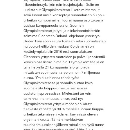
liiketoimintayksikön toimitusjohtajaksi. Sulin on
uudistanut Olympiakomitean liiketoimintamallit
sekä luonut uusia konsepteja suomalaisen huippu-
urheilun kumppaneille. Tuoreimpana osoituksena
uusista kumppanuuksista on Suomen
Olympiakomitean ja työ- ja elinkeinoministeriön
solmima Cleantech Finland -ohjelman yhteistyö.
Uuden konseptin avulla tuetaan sekä suomalaisten
huippu-urheilijoiden matkaa Rio de Janeiron
kesäolympialaisiin 2016 että suomalaisten
Cleantech-yritysten tuotteiden ja palvelujen vientiä
kisoihin osallistuviin maihin. Olympiakomitealla on
tällä hetkellä 21 kumppania ja olympiadin
mittaisten sopimusten arvo on noin 7 miljoonaa
euroa. ”On ollut hienoa tehdä työtä
Olympiakomiteassa ja samalla auttaa koko
suomalaista huippu-urheilua sen isossa
uudistumisprosessissa. Mielestäni tärkein
toiminnallinen muutos on se, että nyt
Olympiakomitean yrityskumppanien kautta
tulevasta rahasta yli 90 % menee suoraan huippu-
urheilun tekemiseen kolmen käynnissä olevan
ohjelman kautta. Tämän merkittävän
suunnanmuutoksen jälkeen minulla on hyvä tunne
siirtyä uusien haasteiden pariin”, Mika Sulin