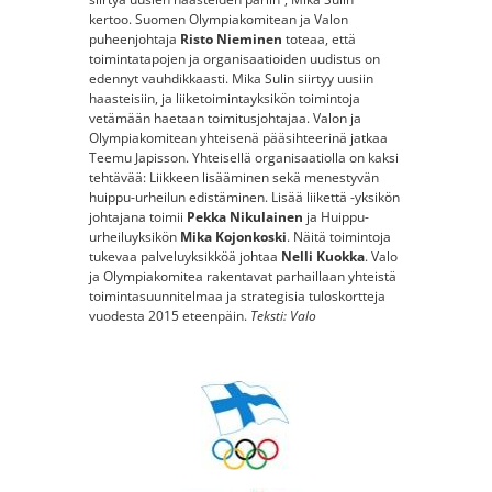
kertoo. Suomen Olympiakomitean ja Valon
puheenjohtaja
Risto Nieminen
toteaa, että
toimintatapojen ja organisaatioiden uudistus on
edennyt vauhdikkaasti. Mika Sulin siirtyy uusiin
haasteisiin, ja liiketoimintayksikön toimintoja
vetämään haetaan toimitusjohtajaa. Valon ja
Olympiakomitean yhteisenä pääsihteerinä jatkaa
Teemu Japisson. Yhteisellä organisaatiolla on kaksi
tehtävää: Liikkeen lisääminen sekä menestyvän
huippu-urheilun edistäminen. Lisää liikettä -yksikön
johtajana toimii
Pekka Nikulainen
ja Huippu-
urheiluyksikön
Mika Kojonkoski
. Näitä toimintoja
tukevaa palveluyksikköä johtaa
Nelli Kuokka
. Valo
ja Olympiakomitea rakentavat parhaillaan yhteistä
toimintasuunnitelmaa ja strategisia tuloskortteja
vuodesta 2015 eteenpäin.
Teksti: Valo