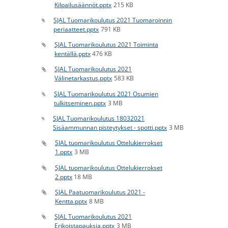
Kilpailusäännöt.pptx
215 KB
SJAL Tuomarikoulutus 2021 Tuomaroinnin
periaatteet.pptx
791 KB
SJAL Tuomarikoulutus 2021 Toiminta
kentällä.pptx
476 KB
SJAL Tuomarikoulutus 2021
Välinetarkastus.pptx
583 KB
SJAL Tuomarikoulutus 2021 Osumien
tulkitseminen.pptx
3 MB
SJAL Tuomarikoulutus 18032021
Sisäammunnan pisteytykset - spotti.pptx
3 MB
SJAL tuomarikoulutus Ottelukierrokset
1.pptx
3 MB
SJAL tuomarikoulutus Ottelukierrokset
2.pptx
18 MB
SJAL Paatuomarikoulutus 2021 -
Kentta.pptx
8 MB
SJAL Tuomarikoulutus 2021
Erikoistapauksia.pptx
3 MB