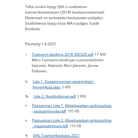
Tältä sivulta löytyy SJAL:n uudistetun
tuomarikoulutuksen (2018) koulutusmateriaali.
Materiaali on tarkoitettu koulutusten pohjaksi.
Sisältötietoa löytyy lisää WA:n Judges Guide
Bookista.
Päivitetty 1.6.2021
Tuomarin käsikirja 2018 300320.pdf
17 MB
WA:n Tuomarin käsikirjan suomenkielinen
käännös. Käännös Mari Jakonen, Jorma
Pallonen.
Liite 1. Sisäammunnan pisteytykset -
kysymyksiä.pptx
3 MB
Liite 2. Nuolitulkinnat.pdf
3 MB
Päätuomari Liite 1. Kilpailupaikan tarkistuslista
- tauluammunta.pdf
195 KB
Päätuomari Liite 2. Kilpailupaikan tarkistuslista
- maastoammunt.pdf
193 KB
SJAL Tuomarikoulutus 2021