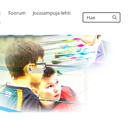
t
Foorum
Jousiampuja-lehti
Hak
h
Hae