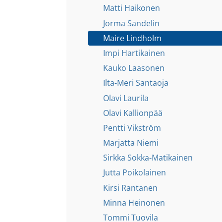
Matti Haikonen
Jorma Sandelin
Maire Lindholm
Impi Hartikainen
Kauko Laasonen
Ilta-Meri Santaoja
Olavi Laurila
Olavi Kallionpää
Pentti Vikström
Marjatta Niemi
Sirkka Sokka-Matikainen
Jutta Poikolainen
Kirsi Rantanen
Minna Heinonen
Tommi Tuovila