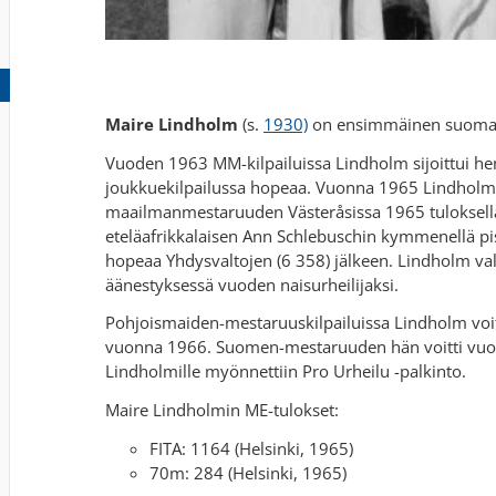
Maire Lindholm
(s.
1930)
on ensimmäinen suomal
Vuoden 1963 MM-kilpailuissa Lindholm sijoittui henk
joukkuekilpailussa hopeaa. Vuonna 1965 Lindholm vo
maailmanmestaruuden Västeråsissa 1965 tuloksella 2 
eteläafrikkalaisen Ann Schlebuschin kymmenellä pist
hopeaa Yhdysvaltojen (6 358) jälkeen. Lindholm val
äänestyksessä vuoden naisurheilijaksi.
Pohjoismaiden-mestaruuskilpailuissa Lindholm voitt
vuonna 1966. Suomen-mestaruuden hän voitti vuo
Lindholmille myönnettiin Pro Urheilu -palkinto.
Maire Lindholmin ME-tulokset:
FITA: 1164 (Helsinki, 1965)
70m: 284 (Helsinki, 1965)