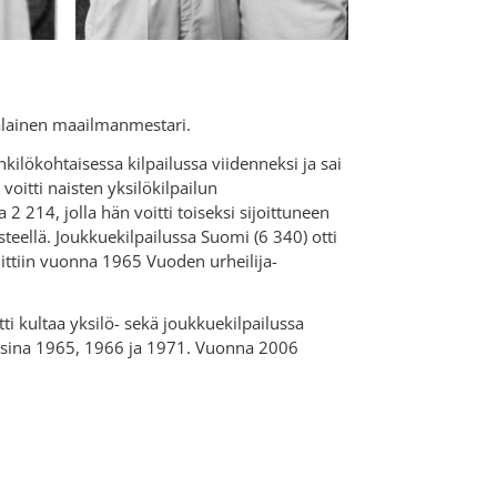
ainen maailmanmestari.
ilökohtaisessa kilpailussa viidenneksi ja sai
itti naisten yksilökilpailun
214, jolla hän voitti toiseksi sijoittuneen
eellä. Joukkuekilpailussa Suomi (6 340) otti
ittiin vuonna 1965 Vuoden urheilija-
i kultaa yksilö- sekä joukkuekilpailussa
sina 1965, 1966 ja 1971. Vuonna 2006