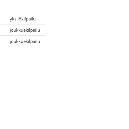
5
yksilökilpailu
joukkuekilpailu
5
joukkuekilpailu