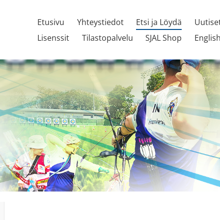
Etusivu
Yhteystiedot
Etsi ja Löydä
Uutise
Lisenssit
Tilastopalvelu
SJAL Shop
Englis