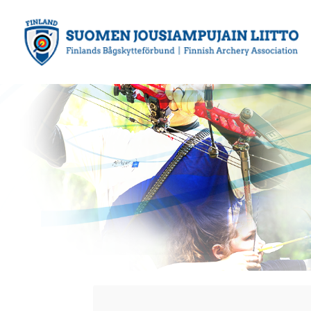
Siirry
sivun
sisältöön
Suomen Jousiampujain Liitto ry