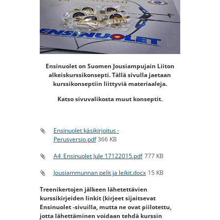
Ensinuolet on Suomen Jousiampujain Liiton
alkeiskurssikonsepti. Tällä sivulla jaetaan
kurssikonseptiin liittyviä materiaaleja.
Katso sivuvalikosta muut konseptit.
Ensinuolet käsikirjoitus -
Perusversio.pdf
366 KB
A4_Ensinuolet Jule 17122015.pdf
777 KB
Jousiammunnan pelit ja leikit.docx
15 KB
Treenikertojen jälkeen lähetettävien
kurssikirjeiden linkit (kirjeet sijaitsevat
Ensinuolet -sivuilla, mutta ne ovat piilotettu,
jotta lähettäminen voidaan tehdä kurssin