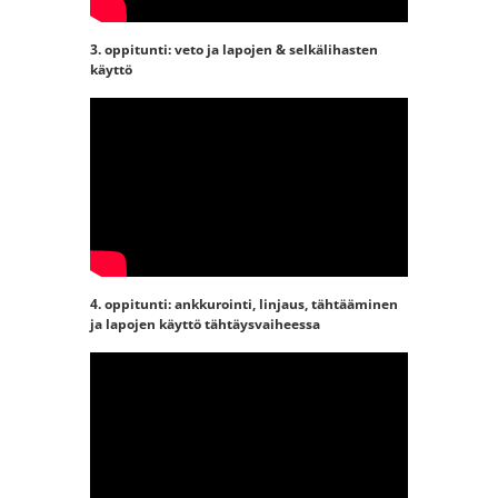
3. oppitunti: veto ja lapojen & selkälihasten
käyttö
YouTube-videon näyttäminen ei
onnistunut. Tarkista selaimen
yksityisyysasetukset.
4. oppitunti: ankkurointi, linjaus, tähtääminen
ja lapojen käyttö tähtäysvaiheessa
YouTube-videon näyttäminen ei
onnistunut. Tarkista selaimen