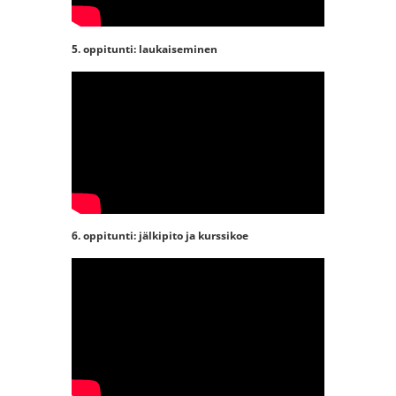
yksityisyysasetukset.
5. oppitunti: laukaiseminen
YouTube-videon näyttäminen ei
onnistunut. Tarkista selaimen
yksityisyysasetukset.
6. oppitunti: jälkipito ja kurssikoe
YouTube-videon näyttäminen ei
onnistunut. Tarkista selaimen
yksityisyysasetukset.