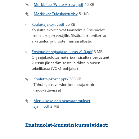
Merkkikoe (White Arrow).pdf
40 KB
MerkkikoeTuloskortti.xlsx
51 KB
Kouluttajakortit.pdf
55 KB
Kouluttajakortit ovat tiivistelmiä Ensinuolet
treenkertojen vetäjille. SIsältää treenikerran
aikataulun ja tiivistelmän sisällöstä.
Ensinuolet ohjaajakoulutus v1.0.pdf
3 MB
Ohjaajakoulutusmateriaali sisältää perusteet
kurssin järjestämisestä ja tähtäinjousen
tekniikasta (VOK1 pohjalta)
Kouluttajakortit.pptx
383 KB
Tähtäinjousiversion kouluttajakortit
(muokattavissa)
Merkkikokeiden tasovaatimukset
sjal.fi.pdf
2 MB
Ensinuolet-kurssin kurssivideot: