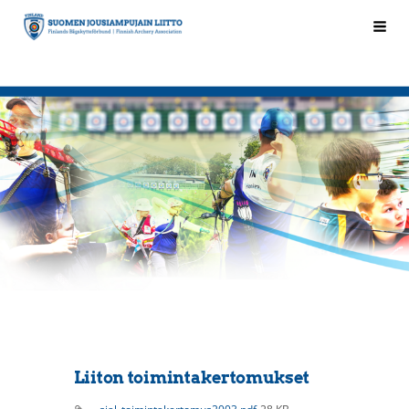
Siirry
Hak
Suomen Jousiampujain Liitto ry
sivun
sisältöön
Liiton toimintakertomukset