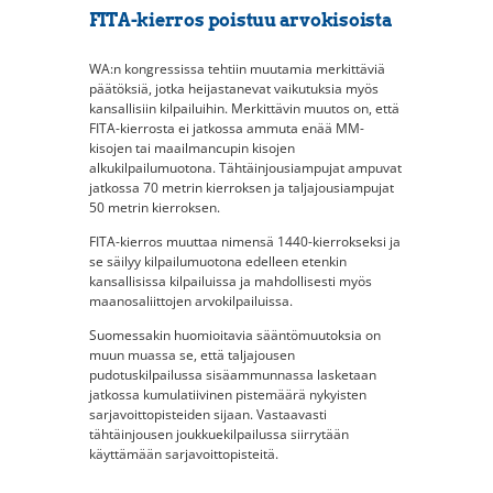
FITA-kierros poistuu arvokisoista
WA:n kongressissa tehtiin muutamia merkittäviä
päätöksiä, jotka heijastanevat vaikutuksia myös
kansallisiin kilpailuihin. Merkittävin muutos on, että
FITA-kierrosta ei jatkossa ammuta enää MM-
kisojen tai maailmancupin kisojen
alkukilpailumuotona. Tähtäinjousiampujat ampuvat
jatkossa 70 metrin kierroksen ja taljajousiampujat
50 metrin kierroksen.
FITA-kierros muuttaa nimensä 1440-kierrokseksi ja
se säilyy kilpailumuotona edelleen etenkin
kansallisissa kilpailuissa ja mahdollisesti myös
maanosaliittojen arvokilpailuissa.
Suomessakin huomioitavia sääntömuutoksia on
muun muassa se, että taljajousen
pudotuskilpailussa sisäammunnassa lasketaan
jatkossa kumulatiivinen pistemäärä nykyisten
sarjavoittopisteiden sijaan. Vastaavasti
tähtäinjousen joukkuekilpailussa siirrytään
käyttämään sarjavoittopisteitä.