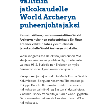
valittiin
jatkokaudelle
World Archeryn
puheenjohtajaksi
Kansainvälisen jousiammuntaliiton World
Archeryn nykyinen puheenjohtaja Dr. Ugur
Erdener valittiin lähes yksimielisesti
jatkokaudelle World Archeryn ohjaksiin.
WA:n kongressissa Belekissä juuri ennen MM-
kisoja annetut äänet puolsivat Ugur Erdenerin
valintaa 93-2. Turkkilainen Erdener on myös
Kansainvälisen Olympiakomitean jäsen.
Varapuheenjohtajiksi valittiin Maria Emma Gaviria
Kolumbiasta, Sanguan Kosavinta Thaimaasta ja
Philippe Bouclet Ranskasta. Heidän lisäkseen
hallitukseen valittiin Greg Easton Yhdysvalloista,
Vladimir Esheev Venäjältä ja Aladin Gabr Egyptistä.
Gabr on ensimmäinen afrikkalainen jäsen WA:n
hallituksessa.