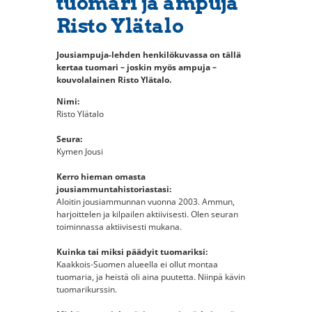
tuomari ja ampuja
Risto Ylätalo
Jousiampuja-lehden henkilökuvassa on tällä
kertaa tuomari – joskin myös ampuja –
kouvolalainen Risto Ylätalo.
Nimi:
Risto Ylätalo
Seura:
Kymen Jousi
Kerro hieman omasta
jousiammuntahistoriastasi:
Aloitin jousiammunnan vuonna 2003. Ammun,
harjoittelen ja kilpailen aktiivisesti. Olen seuran
toiminnassa aktiivisesti mukana.
Kuinka tai miksi päädyit tuomariksi:
Kaakkois-Suomen alueella ei ollut montaa
tuomaria, ja heistä oli aina puutetta. Niinpä kävin
tuomarikurssin.