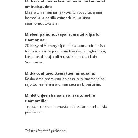
Mitkä ovat mielestäsi tuomarin tärkeimmät
ominaisuudet:
Määrätynlainen jämäkkyys. On pysyttävä ajan
hermolla ja perillä esimerkiksi kaikista
sääntömuutoksista.
Mieleenpainunut tapahtuma tai kilpailu
tuomarina:
2010 Kymi Archery Open -kisatuomarointi. Osa
tuomaroinnista jouduttiin käymään englanniksi,
koska osallistujia oli muistakin maista kuin
Suomesta.
Mitkä ovat tavoitteesi tuomarinuralla:
Koska oma ammunta on etusijalla, tuomarointi
rajoittunee lähinnä oman seuran kilpailuihin.
Minkä ohjeen haluaisit antaa tuleville
tuomareille:
Tehkää rohkeasti omasta mielestänne rehellisiä
päätöksiä.
Teksti: Harriet Hyvärinen