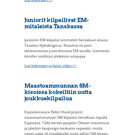
Juniorit kilpailivat EM-
mitaleista Tanskassa
Juniorien EM-kilpailut ammuttiin heinäkuun alussa
Tanskan Nykobingissa. Kisaviiva oli pisin
tähänastisista juniorikisoista EM-tasolla. Suomesta
kisoihin osallistui yhdeksän ampujaa.
Lue kokonaan ja katso video >>
Maastoammunnan SM-
kisoissa kokeiltiin uutta
joukkuekilpailua
Espoolaisseura Robin Hood järjesti
maastoammunnan SM-kilpailut heinäkuun lopulla
Espoossa. Tällä kertaa pysyttiin Oittaan maastossa
ja jätettiin kaupungin keskusta vapaaksi, mutta
jotain uutta oli hoodilaisilla myös tähän SM-kisaan.