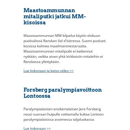
Maastoammunnan
mitaliputki jatkui MM-
kisoissa
Maastoammunnan MM-kilpailut käytiin elokuun
puolivälissä Ranskan Val d'Isèressa. Suomi puolusti
kisoissa kolmea maailmanmestaruutta.
Maastoammunnan mitaliputki ei katkennut
nytkään, vaikka aivan yhtä kirkkaisiin mitaleihin ei
Ranskassa yllettykään.
Lue kokonaan ja katso video >>
Forsberg paralympiavoittoon
Lontoossa
Paralympialaisten ensikertalainen Jere Forsberg
nousi suoraan huipulle voittamalla kultaa Lontoon
paralympialaisissa avoimessa taljaluokassa.
Lue kokonaan >>