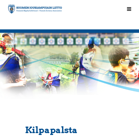
Siirry
Hak
Suomen Jousiampujain Liitto ry
sivun
sisältöön
Kilpapalsta