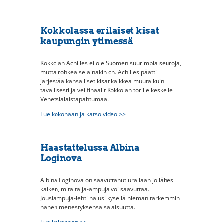
Kokkolassa erilaiset kisat
kaupungin ytimessä
Kokkolan Achilles ei ole Suomen suurimpia seuroja,
mutta rohkea se ainakin on. Achilles päätti
järjestää kansalliset kisat kaikkea muuta kuin
tavallisesti ja vei finaalit Kokkolan torille keskelle
Venetsialaistapahtumaa.
Lue kokonaan ja katso video >>
Haastattelussa Albina
Loginova
Albina Loginova on saavuttanut urallaan jo lähes
kaiken, mitä talja-ampuja voi saavuttaa.
Jousiampuja-lehti halusi kysellä hieman tarkemmin
hänen menestyksensä salaisuutta.
Lue kokonaan >>