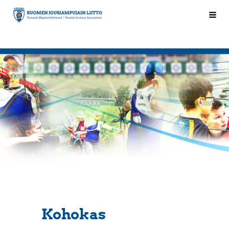
Siirry
Hak
Suomen Jousiampujain Liitto ry
sivun
sisältöön
Kohokas