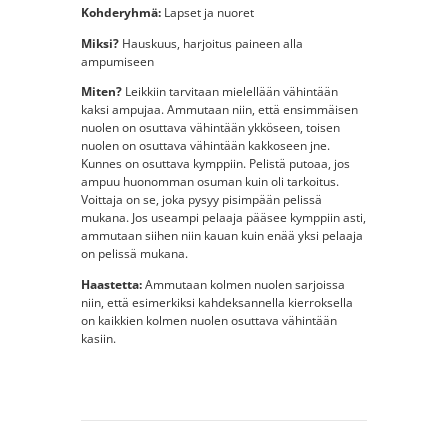
Kohderyhmä:
Lapset ja nuoret
Miksi?
Hauskuus, harjoitus paineen alla
ampumiseen
Miten?
Leikkiin tarvitaan mielellään vähintään
kaksi ampujaa. Ammutaan niin, että ensimmäisen
nuolen on osuttava vähintään ykköseen, toisen
nuolen on osuttava vähintään kakkoseen jne.
Kunnes on osuttava kymppiin. Pelistä putoaa, jos
ampuu huonomman osuman kuin oli tarkoitus.
Voittaja on se, joka pysyy pisimpään pelissä
mukana. Jos useampi pelaaja pääsee kymppiin asti,
ammutaan siihen niin kauan kuin enää yksi pelaaja
on pelissä mukana.
Haastetta:
Ammutaan kolmen nuolen sarjoissa
niin, että esimerkiksi kahdeksannella kierroksella
on kaikkien kolmen nuolen osuttava vähintään
kasiin.