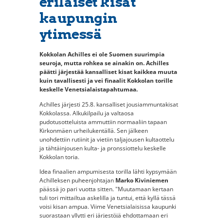
erilaiset kisat
kaupungin
ytimessä
Kokkolan Achilles ei ole Suomen suurimpia
seuroja, mutta rohkea se ainakin on. Achilles
päätti järjestää kansalliset kisat kaikkea muuta
kuin tavallisesti ja vei finaalit Kokkolan torille
keskelle Venetsialaistapahtumaa.
Achilles järjesti 25.8. kansalliset jousiammuntakisat
Kokkolassa. Alkukilpailu ja valtaosa
pudotusotteluista ammuttiin normaaliin tapaan
Kirkonmäen urheilukentällä. Sen jälkeen
unohdettiin rutiinit ja vietiin taljajousen kultaottelu
ja tähtäinjousen kulta- ja pronssiottelu keskelle
Kokkolan toria.
Idea finaalien ampumisesta torilla lähti kypsymään
Achilleksen puheenjohtajan
Marko Kiviniemen
päässä jo pari vuotta sitten. "Muutamaan kertaan
tuli tori mittailtua askelilla ja tuntui, että kyllä tässä
voisi kisan ampua. Viime Venetsialaisissa kaupunki
suorastaan yllytti eri järjestöjä ehdottamaan eri