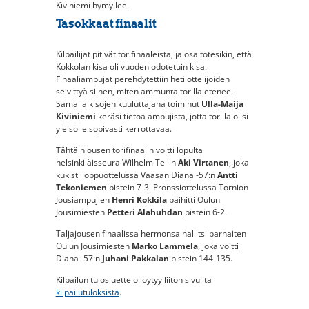
Kiviniemi hymyilee.
Tasokkaat finaalit
Kilpailijat pitivät torifinaaleista, ja osa totesikin, että
Kokkolan kisa oli vuoden odotetuin kisa.
Finaaliampujat perehdytettiin heti ottelijoiden
selvittyä siihen, miten ammunta torilla etenee.
Samalla kisojen kuuluttajana toiminut
Ulla-Maija
Kiviniemi
keräsi tietoa ampujista, jotta torilla olisi
yleisölle sopivasti kerrottavaa.
Tähtäinjousen torifinaalin voitti lopulta
helsinkiläisseura Wilhelm Tellin
Aki Virtanen
, joka
kukisti loppuottelussa Vaasan Diana -57:n
Antti
Tekoniemen
pistein 7-3. Pronssiottelussa Tornion
Jousiampujien
Henri Kokkila
päihitti Oulun
Jousimiesten
Petteri Alahuhdan
pistein 6-2.
Taljajousen finaalissa hermonsa hallitsi parhaiten
Oulun Jousimiesten
Marko Lammela
, joka voitti
Diana -57:n
Juhani Pakkalan
pistein 144-135.
Kilpailun tulosluettelo löytyy liiton sivuilta
kilpailutuloksista
.