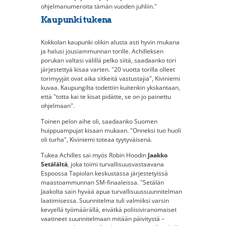
ohjelmanumeroita tämän vuoden juhliin."
Kaupunki tukena
Kokkolan kaupunki olikin alusta asti hyvin mukana
ja halusi jousiammunnan torille. Achilleksen
porukan valtasi välillä pelko siitä, saadaanko tori
järjestettyä kisaa varten. "20 vuotta torilla olleet
torimyyjät ovat aika sitkeitä vastustajia", Kiviniemi
kuvaa. Kaupungilta todettiin kuitenkin ykskantaan,
että "totta kai te kisat pidätte, se on jo painettu
ohjelmaan".
Toinen pelon aihe oli, saadaanko Suomen
huippuampujat kisaan mukaan. "Onneksi tuo huoli
oli turha", Kiviniemi toteaa tyytyväisenä.
Tukea Achilles sai myös Robin Hoodin
Jaakko
Setälältä
, joka toimi turvallisuusvastaavana
Espoossa Tapiolan keskustassa järjestetyissä
maastoammunnan SM-finaaleissa. "Setälän
Jaakolta sain hyvää apua turvallisuussuunnitelman
laatimisessa. Suunnitelma tuli valmiiksi varsin
kevyellä työmäärällä, eivätkä poliisiviranomaiset
vaatineet suunnitelmaan mitään päivitystä –