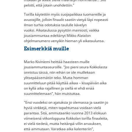
pelotti, että jotain unohdettiin."
Torilla käytettiin myös suojapaikkaa tuomareille ja
avustajille, jolloin finaalit saatiin vietyä läpi nopeasti
ilman turhia odotuksia taululle kävelyn
vuoksi. Aikataulussa pysyttiin mainiosti, vaikka
jousiammuntaa edeltänyt Mikko Alatalon
ohjelmanumero venyikin hieman yli aikataulunsa.
Esimerkkiä muille
Marko Kiviniemi heittää haasteen muille
jousiammuntaseuroille. "Jos pieni seura Kokkolasta
onnistuu tässä, niin eihän se ole muillekaan
ylitsepääsemätön teko. Mutta homman
suunnitteluun pitää käyttää aikaa – kisapäivän aika
on kyllä aika rajallinen ja siellä ei ehdi enää
suunnittelemaan", hän muistuttaa.
"Ensi vuodeksi on ajatuksia jo olemassa ja saatiin jo
hyviä vinkkejä, miten tapahtumaa voidaan vielä
parantaa. Sitä, ammutaanko vuonna 2013 elokuun
viimeisenä viikonloppuna Kokkolan torilla finaaleita,
ei vielä tiedetä, mutta heitänpä villin arvauksen,
että ammutaan. Varatkaa aika kalenteriin",