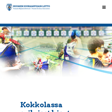
Siirry
Hak
Suomen Jousiampujain Liitto ry
sivun
sisältöön
Kokkolassa