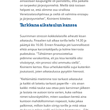
ainoastaan kaupungille oli painotettu, että paikalla
on tarpeeksi järjestysmiehiä. Meillä tätä tosiaan
helpotti se, että olimme osa virallista
Venetsialaisohjelmaa ja sieltä oli valmiina ensiapu
ja järjestysmiehet", Kiviniemi kiittelee.
Tarkkana aikataulun kanssa
Suurimman stressin kokkolalaisille aiheutti kisan
aikataulu. Finaalien tuli alkaa torilla kello 14.30 ja
päättyä klo 16.00. Ennen finaaleja piti luonnollisesti
ehtiä ampua karsintakilpailu ja kolme kierrosta
pudotuksia. "Tähtäimen pronssiottelua
pidimme varakorttina, eli jos kisa kentällä olisi
viivästynyt, niin pronssi olisi ammuttu siellä",
Kiviniemi kertoo. Kisa urheilukentällä sujui kuitenkin
joutuisasti, joten aikataulussa pysyttiin hienosti.
"Kieltämättä mietimme tosi tarkasti aikataulut
ja kaikki oli laitettu tarkasti paperille – siis aivan
kaikki: mitkä taulut saa ottaa pois karsinnan jälkeen
ja lastata ne autoon toria varten, kuka vaihtaa
nimet tulosnäyttöihin, miten saadaan kenttä aina
kuntoon mahdollisimman nopeasti, kuka jakaa
palkinnot, milloin kukin siirtyy torille ja mitä ottaa
mukaan ja tekee siellä määrätyn hommansa... Silti