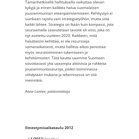
Tämänhetkisellä hallituksella vaikuttaa olevan
kykyjä ja ennen kaikkea halua suomalaisen
jousiammunnan eteenpäinviemiseen. Kehitystyö ei
suinkaan rajoitu vain strategiatyöhön, mutta siitä
kaikki lähtee. Strategia on ikään kuin kompassi, jota
seuraamalla saavutetaan tavoite eli visio, joka on
nyt asetettu vuoteen 2020. Kaikkeen, mitä
haluttaisiin kehittää, ei ole resursseja
samanaikaisesti, mutta hallitus aikoo panostaa
myös seuratoiminnan tukemiseen ja
kehittämiseen. Tätä kautta saamme Suomeen
toivottavasti yhä useampia aktiivisia ja rohkeita
jousiammuntaseuroja, joiden toiminnassa
viihdytään mukana ja tekemisessä on sitä
meininkiä.
Anne Lantee, päätoimittaja
Ilmestymisaikataulu 2012
• 1/2012:
kesäkuu