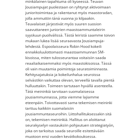
minkälainen tapahtuma oli kyseessä. Teuvan
Jousiampujat puolestaan on ryhtynyt aktivoimaan
junioritoimintaa ja rakentanut myös maastoradan,
jolla ammuttiin tänä vuonna jo kilpaakin.
Teuvalaiset järjestivät myös suuren suosion
saavuttaneen juniorien maastoammuntaleirin
syyskuun puolivälissä. Tästä leiristä saamme toivon
mukaan lukea lisää seuraavasta Jousiampuja-
lehdestä. Espoolaisseura Robin Hood kokeili
ennakkoluulottomasti maastoammunnan SM-
kisoissa, miten tulosseurantaa voitaisiin saada
reaaliaikaisemmaksi myös maastokisoissa. Tässä
oli vain muutamia poimintoja seuratoiminnasta.
Kehitysajatuksia ja kokeilunhalua seuroissa
selvästikin vaikuttaa olevan, terveellä tavalla pientä
hulluuttakin. Toimeen tartutaan hyvällä asenteella.
Tätä meininkiä tarvitaan suomalaisessa
jousiammunnassa, jotta viemme lajiamme
eteenpäin. Toivottavasti sama tekemisen meininki
tarttuu kaikkiin suomalaisiin
jousiammuntaseuroihin. Liittohallituksessakin sitä
on, tekemisen meininkiä. Hallitus on aloittanut
seurakyselyn vastauksiin pohjautuen strategiatyön,
joka on tarkoitus saada seuroille esitettävään
muotoon ensi vuoden kevätkokouksessa.