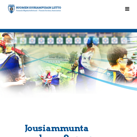
Siirry
Hak
Suomen Jousiampujain Liitto ry
sivun
sisältöön
Jousiammunta