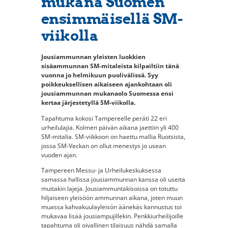
mukana Suomen
ensimmäisellä SM-
viikolla
Jousiammunnan yleisten luokkien
sisäammunnan SM-mitaleista kilpailtiin tänä
vuonna jo helmikuun puolivälissä. Syy
poikkeuksellisen aikaiseen ajankohtaan oli
jousiammunnan mukanaolo Suomessa ensi
kertaa järjestetyllä SM-viikolla.
Tapahtuma kokosi Tampereelle peräti 22 eri
urheilulajia. Kolmen päivän aikana jaettiin yli 400
SM-mitalia. SM-viikkoon on haettu mallia Ruotsista,
jossa SM-Veckan on ollut menestys jo usean
vuoden ajan.
Tampereen Messu- ja Urheilukeskuksessa
samassa hallissa jousiammunnan kanssa oli useita
muitakin lajeja. Jousiammuntakisoissa on totuttu
hiljaiseen yleisöön ammunnan aikana, joten muun
muassa kahvakuulayleisön äänekäs kannustus toi
mukavaa lisää jousiampujillekin. Penkkiurheilijoille
tapahtuma oli oivallinen tilaisuus nähdä samalla