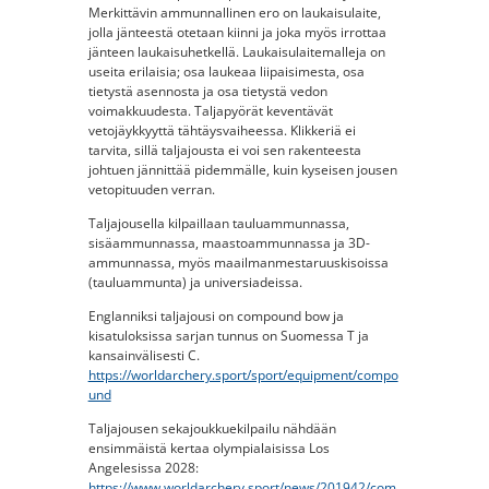
Merkittävin ammunnallinen ero on laukaisulaite,
jolla jänteestä otetaan kiinni ja joka myös irrottaa
jänteen laukaisuhetkellä. Laukaisulaitemalleja on
useita erilaisia; osa laukeaa liipaisimesta, osa
tietystä asennosta ja osa tietystä vedon
voimakkuudesta. Taljapyörät keventävät
vetojäykkyyttä tähtäysvaiheessa. Klikkeriä ei
tarvita, sillä taljajousta ei voi sen rakenteesta
johtuen jännittää pidemmälle, kuin kyseisen jousen
vetopituuden verran.
Taljajousella kilpaillaan tauluammunnassa,
sisäammunnassa, maastoammunnassa ja 3D-
ammunnassa, myös maailmanmestaruuskisoissa
(tauluammunta) ja universiadeissa.
Englanniksi taljajousi on compound bow ja
kisatuloksissa sarjan tunnus on Suomessa T ja
kansainvälisesti C.
https://worldarchery.sport/sport/equipment/compo
und
Taljajousen sekajoukkuekilpailu nähdään
ensimmäistä kertaa olympialaisissa Los
Angelesissa 2028:
https://www.worldarchery.sport/news/201942/com