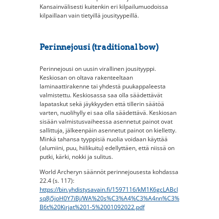
Kansainvälisesti kuitenkin eri kilpailumuodoissa
kilpaillaan vain tietyillä jousityypeillä.
Perinnejousi (traditional bow)
Perinnejousi on uusin virallinen jousityyppi.
Keskiosan on oltava rakenteeltaan
laminaattirakenne tai yhdestä puukappaleesta
valmistettu. Keskiosassa saa olla säädettävät
lapataskut sekä jäykkyyden että tillerin säätöä
varten, nuolihylly ei saa olla säädettävä. Keskiosan
sisään valmistusvaiheessa asennetut painot ovat
sallittuja, jälkeenpäin asennetut painot on kielletty.
Minkä tahansa tyyppisiä nuolia voidaan käyttää
(alumiini, puu, hiilikuitu) edellyttäen, että niissä on
putki, kärki, nokki ja sulitus.
World Archeryn säännöt perinnejousesta kohdassa
22.4 (s. 117):
https://bin.yhdistysavain.fi/1597116/kM1K6gcLABcI
sq8j5joH0Y7iBj/WA%20s%C3%A4%C3%A4nn%C3%
B6t%20Kirjat%201-5%2001092022.pdf