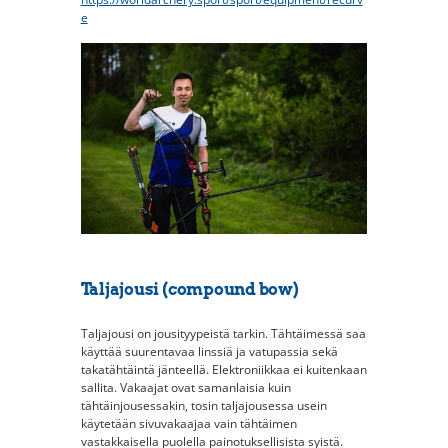
e
Taljajousi (compound bow)
Taljajousi on jousityypeistä tarkin. Tähtäimessä saa
käyttää suurentavaa linssiä ja vatupassia sekä
takatähtäintä jänteellä. Elektroniikkaa ei kuitenkaan
sallita. Vakaajat ovat samanlaisia kuin
tähtäinjousessakin, tosin taljajousessa usein
käytetään sivuvakaajaa vain tähtäimen
vastakkaisella puolella painotuksellisista syistä.