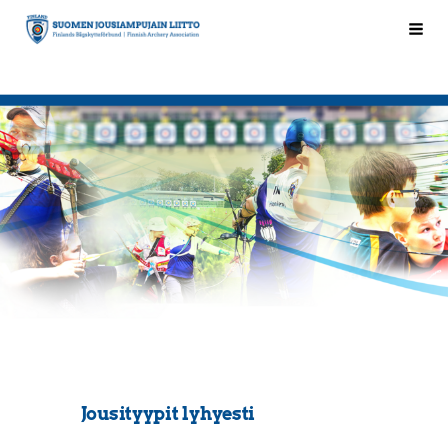
Siirry
Hak
Suomen Jousiampujain Liitto ry
sivun
sisältöön
Jousityypit lyhyesti