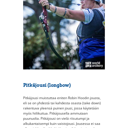
Pitkäjousi (longbow)
Pitkäjousi muistuttaa eniten Robin Hoodin jousta,
eli se on yhdestä tai kahdesta osasta (take down)
rakentuva yleensä puinen jousi, jossa käytetään
myös hiilikuitua. Pitkäjousella ammutaan
puunuolia. Pitkäjousi on vielä riisutumpi ja
alkukantaisempi kuin vaistojousi. Jousessa ei saa