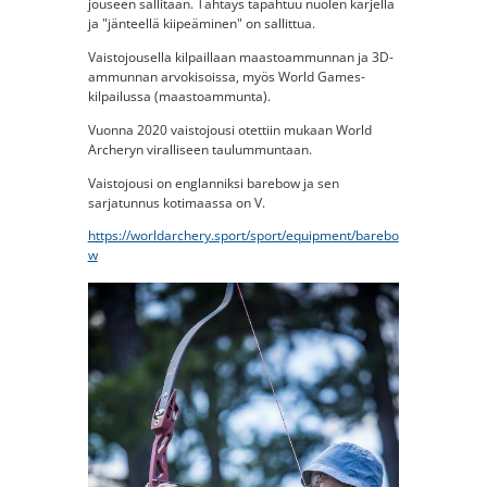
jouseen sallitaan. Tähtäys tapahtuu nuolen kärjellä
ja "jänteellä kiipeäminen" on sallittua.
Vaistojousella kilpaillaan maastoammunnan ja 3D-
ammunnan arvokisoissa, myös World Games-
kilpailussa (maastoammunta).
Vuonna 2020 vaistojousi otettiin mukaan World
Archeryn viralliseen taulummuntaan.
Vaistojousi on englanniksi barebow ja sen
sarjatunnus kotimaassa on V.
https://worldarchery.sport/sport/equipment/barebo
w