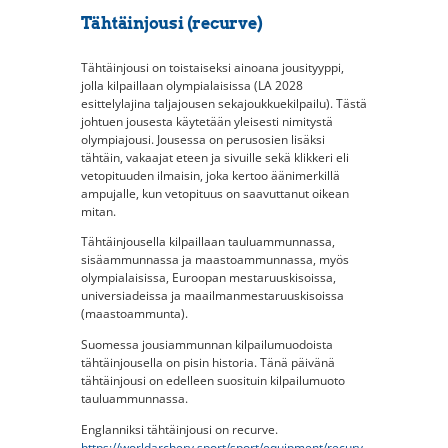
Tähtäinjousi (recurve)
Tähtäinjousi on toistaiseksi ainoana jousityyppi,
jolla kilpaillaan olympialaisissa (LA 2028
esittelylajina taljajousen sekajoukkuekilpailu). Tästä
johtuen jousesta käytetään yleisesti nimitystä
olympiajousi. Jousessa on perusosien lisäksi
tähtäin, vakaajat eteen ja sivuille sekä klikkeri eli
vetopituuden ilmaisin, joka kertoo äänimerkillä
ampujalle, kun vetopituus on saavuttanut oikean
mitan.
Tähtäinjousella kilpaillaan tauluammunnassa,
sisäammunnassa ja maastoammunnassa, myös
olympialaisissa, Euroopan mestaruuskisoissa,
universiadeissa ja maailmanmestaruuskisoissa
(maastoammunta).
Suomessa jousiammunnan kilpailumuodoista
tähtäinjousella on pisin historia. Tänä päivänä
tähtäinjousi on edelleen suosituin kilpailumuoto
tauluammunnassa.
Englanniksi tähtäinjousi on recurve.
https://worldarchery.sport/sport/equipment/recurv