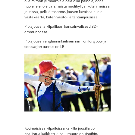
olla mitään ylimääräisiä osia eikä painoja, edes
nuolelle ei ole varsinaista nuolihyllyä, kuten muissa
jousissa, pelkkä tasanne. Jousen lavoissa ei ole
vastakaarta, kuten vaisto- ja tähtäinjousissa.
Pitkäjousella kilpaillaan kansainvälisesti 3D-
ammunnassa.
Pitkäjousen englanninkielinen nimi on longbow ja
sen sarjan tunnus on LB.
Kotimaisissa kilpailuissa kaikilla jousilla voi
osallistua kaikkien kilpailumuotojen kisoihin.