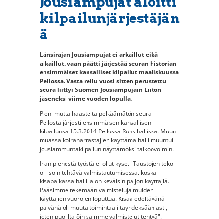
Jousiampujat aloitti
kilpailunjärjestäjän
ä
Länsirajan Jousiampujat ei arkaillut eikä
aikaillut, vaan päätti järjestää seuran historian
ensimmäiset kansalliset kilpailut maaliskuussa
Pellossa. Vasta reilu vuosi sitten perustettu
seura liittyi Suomen Jousiampujain Liiton
jäseneksi viime vuoden lopulla.
Pieni mutta haasteita pelkäämätön seura
Pellosta järjesti ensimmäisen kansallisen
kilpailunsa 15.3.2014 Pellossa Rohkihallissa. Muun
muassa koiraharrastajien käyttämä halli muuntui
jousiammuntakilpailun näyttämöksi talkoovoimin.
Ihan pienestä työstä ei ollut kyse. "Taustojen teko
oli isoin tehtävä valmistautumisessa, koska
kisapaikassa hallilla on keväisin paljon käyttäjiä.
Pääsimme tekemään valmisteluja muiden
käyttäjien vuorojen loputtua. Kisaa edeltävänä
päivänä oli muuta toimintaa iltayhdeksään asti,
joten puolilta öin saimme valmistelut tehtyä",