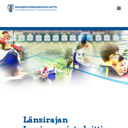
Siirry
Hak
Suomen Jousiampujain Liitto ry
sivun
sisältöön
Länsirajan