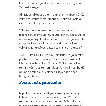
kuvailee Länsirajan Jousiampujien puheenjohtaja
Tapani Kangas
.
Aktiivisia talkoolaisia oli kisaprojektin aikana 2-12
valmistelutehtävästä riippuen. "Tekeviä käsiä oli
riittävästi", Kangas kiittelee.
"Aloitimme kisojen valmistelun tammikuun aikana
ja Ianseon opettelun kuukautta ennen kisoja. Aikaa
oli hyvin ja ongelmat kerittiin ratkaista ajoissa eikä
viime hetken paniikkia tullut, saimme kaiken
valmiiksi ja tehtävät jaettua tekijöilleen ajoissa."
"Suuri kiitos kuuluu Pekka Hartikaiselle, joka toimi
päätuomarina, ja toisina tuomareina toimineille
Merja Rytkylle ja Antti Vilmille. Vinkkimestarina
toimi myös 'jousitohtori' Mauri Åman. Ilman heidän
apuaan emme olisi voineet kisoja edes anoa",
Kangas toteaa.
Positiivista palautetta
Kilpailuihin osallistui 38 jousiampujaa. Kilpailijat
kehuivat paikkaa erinomaiseksi, tilaa 20 x 50
metrin mittaisessa hallissa oli riittävästi. Palaute
kisoista oli muutenkin myönteistä ja tapahtuma