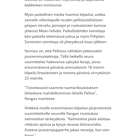
kaikkineen onnistunut.
Myös paikallinen media huomioi kilpailut, vaikka
samalle viikonlopulle osuikin pellolaislähtöisen
piispan vierailu, poroajot ja ruotsalaisten kanssa
yhteiset Meän hiihdot. Paikallislehden toimittaja
kävi paikalla tekemässä juttua ja myös Pohjolan
Sanomien toimittaja oli yhteydessä kisan jälkeen.
Varmaa on, että Pellossa nähdään jatkossakin
jousiammuntakisoja. Tällä hetkellä seura
suunnittelee hakevansa syksyksi kisoja, jossa
ensimmäisenä päivänä ammuttaisiin 18 metrin
kilpailu finaaleineen ja toisena päivänä siirryttäisiin
25 metrille.
"Toivottavasti saamme tuomarikoulutuksen
lähiaikana mahdollisimman lähelle Pelloa",
Kangas mainitsee.
Vinkkinä muille ensimmäisen kilpailun järjestämistä
suunnitteleville seuroille Kangas muistuttaa
valmistelun tärkeydestä. "Valmistelut pitää aloittaa
riittävän ajoissa ja kysyä neuvoa lähiseuroilta.
Auttava jousiampujaperhe jakaa neuvoja, kun vain
kysyy."