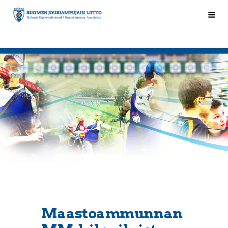
Siirry
Hak
Suomen Jousiampujain Liitto ry
sivun
sisältöön
Maastoammunnan