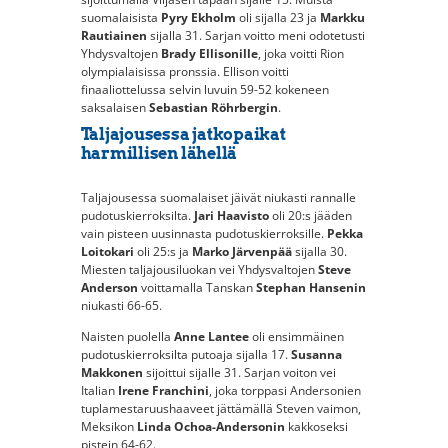
suomalaisista
Pyry Ekholm
oli sijalla 23 ja
Markku
Rautiainen
sijalla 31. Sarjan voitto meni odotetusti
Yhdysvaltojen
Brady Ellisonille
, joka voitti Rion
olympialaisissa pronssia. Ellison voitti
finaaliottelussa selvin luvuin 59-52 kokeneen
saksalaisen
Sebastian Röhrbergin
.
Taljajousessa jatkopaikat
harmillisen lähellä
Taljajousessa suomalaiset jäivät niukasti rannalle
pudotuskierroksilta.
Jari Haavisto
oli 20:s jääden
vain pisteen uusinnasta pudotuskierroksille.
Pekka
Loitokari
oli 25:s ja
Marko Järvenpää
sijalla 30.
Miesten taljajousiluokan vei Yhdysvaltojen
Steve
Anderson
voittamalla Tanskan
Stephan Hansenin
niukasti 66-65.
Naisten puolella
Anne Lantee
oli ensimmäinen
pudotuskierroksilta putoaja sijalla 17.
Susanna
Makkonen
sijoittui sijalle 31. Sarjan voiton vei
Italian
Irene Franchini
, joka torppasi Andersonien
tuplamestaruushaaveet jättämällä Steven vaimon,
Meksikon
Linda Ochoa-Andersonin
kakkoseksi
pistein 64-62.