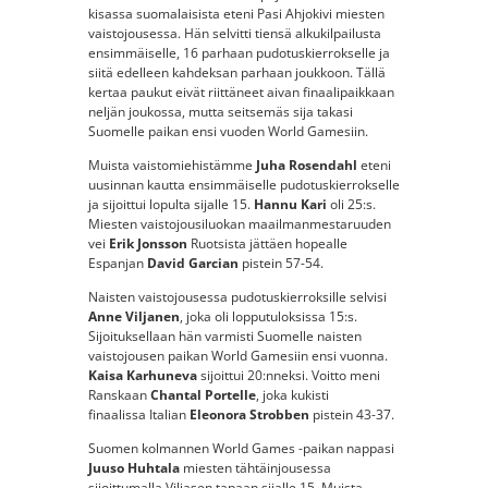
kisassa suomalaisista eteni Pasi Ahjokivi miesten
vaistojousessa. Hän selvitti tiensä alkukilpailusta
ensimmäiselle, 16 parhaan pudotuskierrokselle ja
siitä edelleen kahdeksan parhaan joukkoon. Tällä
kertaa paukut eivät riittäneet aivan finaalipaikkaan
neljän joukossa, mutta seitsemäs sija takasi
Suomelle paikan ensi vuoden World Gamesiin.
Muista vaistomiehistämme
Juha Rosendahl
eteni
uusinnan kautta ensimmäiselle pudotuskierrokselle
ja sijoittui lopulta sijalle 15.
Hannu Kari
oli 25:s.
Miesten vaistojousiluokan maailmanmestaruuden
vei
Erik Jonsson
Ruotsista jättäen hopealle
Espanjan
David Garcian
pistein 57-54.
Naisten vaistojousessa pudotuskierroksille selvisi
Anne Viljanen
, joka oli lopputuloksissa 15:s.
Sijoituksellaan hän varmisti Suomelle naisten
vaistojousen paikan World Gamesiin ensi vuonna.
Kaisa Karhuneva
sijoittui 20:nneksi. Voitto meni
Ranskaan
Chantal Portelle
, joka kukisti
finaalissa Italian
Eleonora Strobben
pistein 43-37.
Suomen kolmannen World Games -paikan nappasi
Juuso Huhtala
miesten tähtäinjousessa
sijoittumalla Viljasen tapaan sijalle 15. Muista