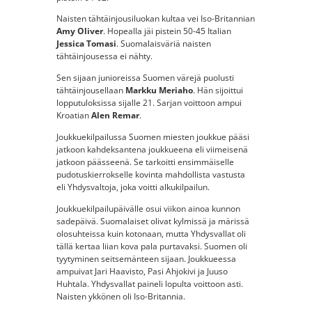
Naisten tähtäinjousiluokan kultaa vei Iso-Britannian
Amy Oliver
. Hopealla jäi pistein 50-45 Italian
Jessica Tomasi
. Suomalaisväriä naisten
tähtäinjousessa ei nähty.
Sen sijaan junioreissa Suomen värejä puolusti
tähtäinjousellaan
Markku Meriaho
. Hän sijoittui
lopputuloksissa sijalle 21. Sarjan voittoon ampui
Kroatian
Alen Remar
.
Joukkuekilpailussa Suomen miesten joukkue pääsi
jatkoon kahdeksantena joukkueena eli viimeisenä
jatkoon päässeenä. Se tarkoitti ensimmäiselle
pudotuskierrokselle kovinta mahdollista vastusta
eli Yhdysvaltoja, joka voitti alkukilpailun.
Joukkuekilpailupäivälle osui viikon ainoa kunnon
sadepäivä. Suomalaiset olivat kylmissä ja märissä
olosuhteissa kuin kotonaan, mutta Yhdysvallat oli
tällä kertaa liian kova pala purtavaksi. Suomen oli
tyytyminen seitsemänteen sijaan. Joukkueessa
ampuivat Jari Haavisto, Pasi Ahjokivi ja Juuso
Huhtala. Yhdysvallat paineli lopulta voittoon asti.
Naisten ykkönen oli Iso-Britannia.