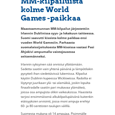
MM-kilpailuista
kolme World
Games -paikkaa
Maastoammunnan MM-kilpailut järjestettiin
Irlannin Dublinissa syys- ja lokakuun taitteessa.
Suomi saavutti kisoista kolme paikkaa ensi
vuoden World Gamesiin. Parhaasta
suomalaissijoituksesta MM-kisoissa vastasi Pasi
Ahjokivi ampumalla vaistojousessa
seitsemänneksi.
Irlannin syksyinen sää onnistui yllättämään.
Sadetta saatiin vain yhtenä päivänä ja lämpötilakin
pysytteli ihan siedettävissä lukemissa. Kilpailut
käytiin Dublinin kupeessa Wicklowissa. Radoilta ei
löytynyt juurikaan ylä- tai alamäkiä, joskin lopulta
finaaliradalle saatiin pari mukavaa ylämäkeä,
joissa osa ampujista olikin vaikeuksissa. Haasteita
tarjosi ensimmäisenä alkukilpailupäivänä kuitenkin
etäisyyksien arviointi, jossa moni ampuja erehtyi
60- ja 80-senttisten taulujen välillä.
Suomesta mukana oli 14 ampujaa. Pisimmälle