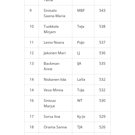
9
Sinisalo
MBF
543
Saana-Maria
10
Tuokkola
TeJa
538
Mirjam
11
Leino Noora
PoJo
537
12
Jakonen Mari
LJ
536
13
Backman
IJA
535
Anne
14
Niskanen Iida
LaVa
532
14
Vesa Minna
ToJa
532
16
Sinivuo
WT
530
Marjut
17
Sorsa Iina
Ky-Jo
529
18
Orama Sanna
TJA
526