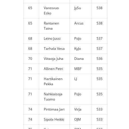
65
Varesvuo
JySu
538
Esko
65
Rantanen
Arcus
538
Taina
68
Leino Jussi
PoJo
537
68
Tarhala Vesa
KyJo
537
70
Viitaoja Juha
Diana
536
71
Allinen Petri
MBF
535
71
Hartikainen
LJ
535
Pekka
71
Nahkiaisoja
PoJo
535
Tuomo
74
Pirttimaa Jari
VirJa
533
74
Sipola Heikki
OJM
533