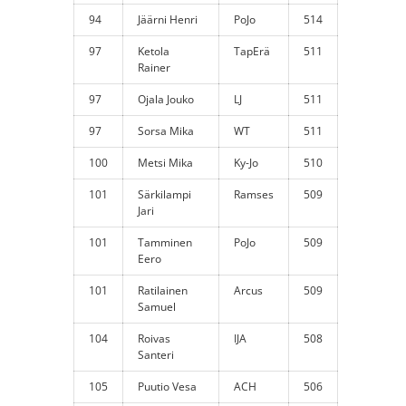
94
Jäärni Henri
PoJo
514
97
Ketola
TapErä
511
Rainer
97
Ojala Jouko
LJ
511
97
Sorsa Mika
WT
511
100
Metsi Mika
Ky-Jo
510
101
Särkilampi
Ramses
509
Jari
101
Tamminen
PoJo
509
Eero
101
Ratilainen
Arcus
509
Samuel
104
Roivas
IJA
508
Santeri
105
Puutio Vesa
ACH
506