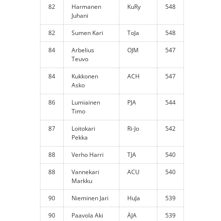
82
Harmanen
KuRy
548
Juhani
82
Sumen Kari
ToJa
548
84
Arbelius
OJM
547
Teuvo
84
Kukkonen
ACH
547
Asko
86
Lumiainen
PJA
544
Timo
87
Loitokari
Ri-Jo
542
Pekka
88
Verho Harri
TJA
540
88
Vannekari
ACU
540
Markku
90
Nieminen Jari
HuJa
539
90
Paavola Aki
ÄJA
539