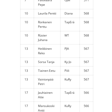
7
Palovaara
OJM
571
Pepe
10
Laurila Pentti
Diana
568
10
Ronkanen
TapErä
568
Perttu
10
Rüster
WT
568
Juhana
13
Heikkinen
PJA
567
Reko
13
Sorsa Tanja
Ky-Jo
567
13
Tiainen Eetu
Piili
567
13
Vainionpää
KuRy
567
Petri
17
Jauhiainen
TapErä
566
Atte
17
Mansukoski
KuRy
566
Antti