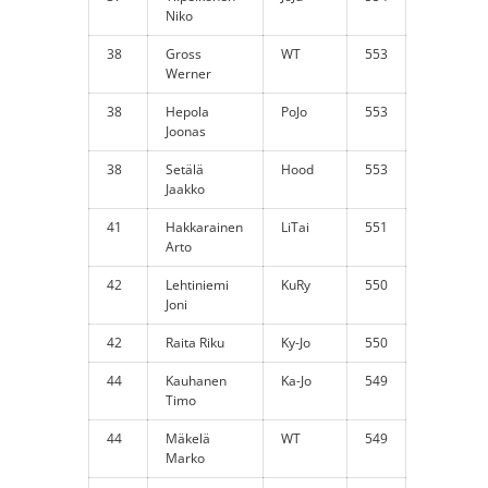
Niko
38
Gross
WT
553
Werner
38
Hepola
PoJo
553
Joonas
38
Setälä
Hood
553
Jaakko
41
Hakkarainen
LiTai
551
Arto
42
Lehtiniemi
KuRy
550
Joni
42
Raita Riku
Ky-Jo
550
44
Kauhanen
Ka-Jo
549
Timo
44
Mäkelä
WT
549
Marko