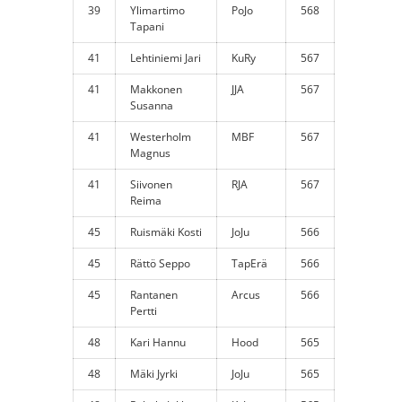
39
Ylimartimo
PoJo
568
Tapani
41
Lehtiniemi Jari
KuRy
567
41
Makkonen
JJA
567
Susanna
41
Westerholm
MBF
567
Magnus
41
Siivonen
RJA
567
Reima
45
Ruismäki Kosti
JoJu
566
45
Rättö Seppo
TapErä
566
45
Rantanen
Arcus
566
Pertti
48
Kari Hannu
Hood
565
48
Mäki Jyrki
JoJu
565