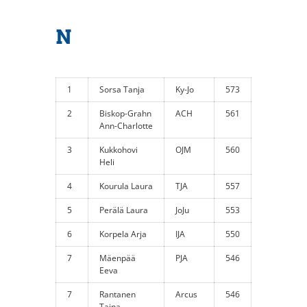
N
1
Sorsa Tanja
Ky-Jo
573
2
Biskop-Grahn
ACH
561
Ann-Charlotte
3
Kukkohovi
OJM
560
Heli
4
Kourula Laura
TJA
557
5
Perälä Laura
JoJu
553
6
Korpela Arja
IJA
550
7
Mäenpää
PJA
546
Eeva
7
Rantanen
Arcus
546
Taina