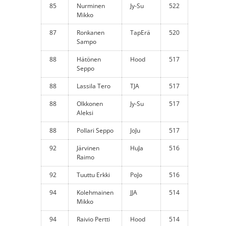
85
Nurminen
Jy-Su
522
Mikko
87
Ronkanen
TapErä
520
Sampo
88
Hätönen
Hood
517
Seppo
88
Lassila Tero
TJA
517
88
Olkkonen
Jy-Su
517
Aleksi
88
Pollari Seppo
JoJu
517
92
Järvinen
HuJa
516
Raimo
92
Tuuttu Erkki
PoJo
516
94
Kolehmainen
JJA
514
Mikko
94
Raivio Pertti
Hood
514