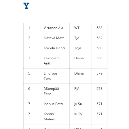
Y
1
Virtanen Aki
WT
588
2
Hatava Matti
TJA
582
3
Kokkila Henri
ToJa
580
3
Tekoniemi
Diana
580
Antti
5
Lindroos
Diana
579
Tero
6
Mäenpää
PJA
578
Eero
7
Ihanus Petri
Jy-Su
571
7
Kontio
KuRy
571
Matias