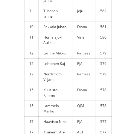
Janne
7
Tiihonen
JoJu
582
Janne
10
Pakkala Juhani
Diana
581
11
Humalajoki
VirJa
580
Aulis
12
Lammi Mikko
Ramses
579
12
Lehtonen Kaj
PJA
579
12
Nordström
Ramses
579
Viljam
15
Kuusisto
Diana
578
Kimmo
15
Lammela
OJM
578
Marko
17
Haavisto Nico
PJA
577
17
Kiviniemi Ari-
ACH
577