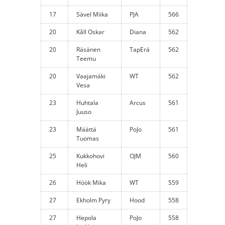
17
Sävel Miika
PJA
566
20
Kåll Oskar
Diana
562
20
Räsänen
TapErä
562
Teemu
20
Vaajamäki
WT
562
Vesa
23
Huhtala
Arcus
561
Juuso
23
Määttä
PoJo
561
Tuomas
25
Kukkohovi
OJM
560
Heli
26
Höök Mika
WT
559
27
Ekholm Pyry
Hood
558
27
Hepola
PoJo
558