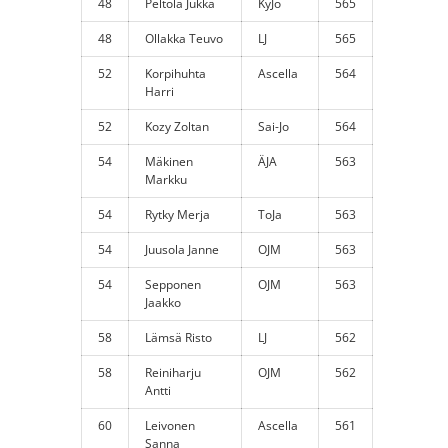
48
Peltola Jukka
KyJo
565
48
Ollakka Teuvo
LJ
565
52
Korpihuhta
Ascella
564
Harri
52
Kozy Zoltan
Sai-Jo
564
54
Mäkinen
ÄJA
563
Markku
54
Rytky Merja
ToJa
563
54
Juusola Janne
OJM
563
54
Sepponen
OJM
563
Jaakko
58
Lämsä Risto
LJ
562
58
Reiniharju
OJM
562
Antti
60
Leivonen
Ascella
561
Sanna