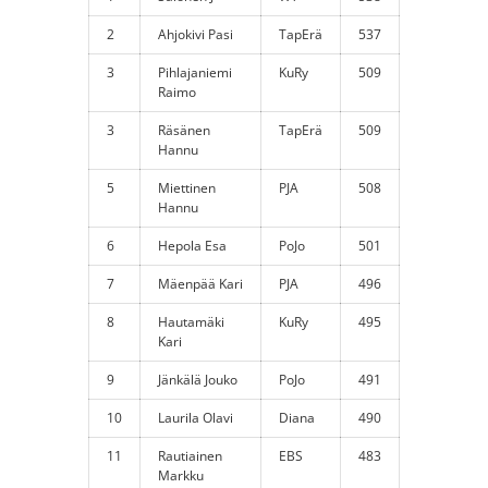
2
Ahjokivi Pasi
TapErä
537
3
Pihlajaniemi
KuRy
509
Raimo
3
Räsänen
TapErä
509
Hannu
5
Miettinen
PJA
508
Hannu
6
Hepola Esa
PoJo
501
7
Mäenpää Kari
PJA
496
8
Hautamäki
KuRy
495
Kari
9
Jänkälä Jouko
PoJo
491
10
Laurila Olavi
Diana
490
11
Rautiainen
EBS
483
Markku