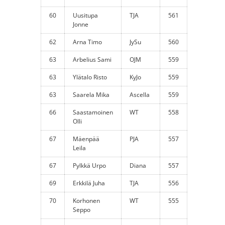
60
Uusitupa
TJA
561
Jonne
62
Arna Timo
JySu
560
63
Arbelius Sami
OJM
559
63
Ylätalo Risto
KyJo
559
63
Saarela Mika
Ascella
559
66
Saastamoinen
WT
558
Olli
67
Mäenpää
PJA
557
Leila
67
Pylkkä Urpo
Diana
557
69
Erkkilä Juha
TJA
556
70
Korhonen
WT
555
Seppo