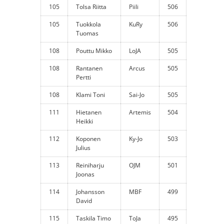
105
Tolsa Riitta
Piili
506
105
Tuokkola
KuRy
506
Tuomas
108
Pouttu Mikko
LoJA
505
108
Rantanen
Arcus
505
Pertti
108
Klami Toni
Sai-Jo
505
111
Hietanen
Artemis
504
Heikki
112
Koponen
Ky-Jo
503
Julius
113
Reiniharju
OJM
501
Joonas
114
Johansson
MBF
499
David
115
Taskila Timo
ToJa
495