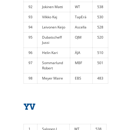
92
Jokinen Matti
WT
538
93
Vilkko Kaj
TapErä
530
94
Leivonen Keijo
Ascella
528
95
Dubatscheff
OJM
520
Jussi
96
Helin Kari
ÄJA
510
97
Sommarlund
MBF
501
Robert
98
Meyer Maire
EBS
483
YV
1
Salonen J
WT
538