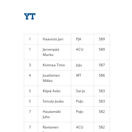
YT
1
Haavisto Jari
PJA
589
1
Järvenpää
ACU
589
Marko
3
Kivimaa Timo
JoJu
587
4
Juutilainen
WT
586
Mikko
5
Kilpiä Asko
Sai-Jo
583
5
Simula Jouko
PoJo
583
7
Hautamäki
PoJo
582
Juho
7
Rantanen
ACU
582