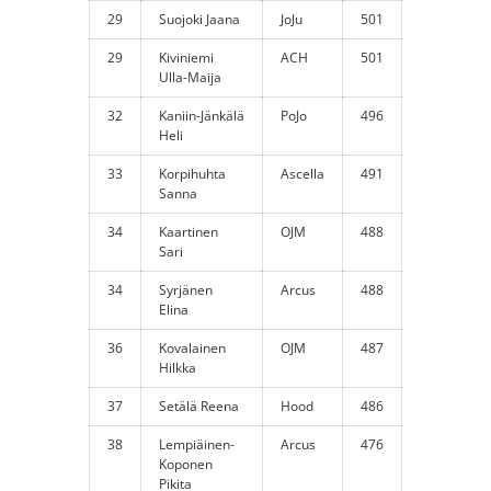
29
Suojoki Jaana
JoJu
501
29
Kiviniemi
ACH
501
Ulla-Maija
32
Kaniin-Jänkälä
PoJo
496
Heli
33
Korpihuhta
Ascella
491
Sanna
34
Kaartinen
OJM
488
Sari
34
Syrjänen
Arcus
488
Elina
36
Kovalainen
OJM
487
Hilkka
37
Setälä Reena
Hood
486
38
Lempiäinen-
Arcus
476
Koponen
Pikita