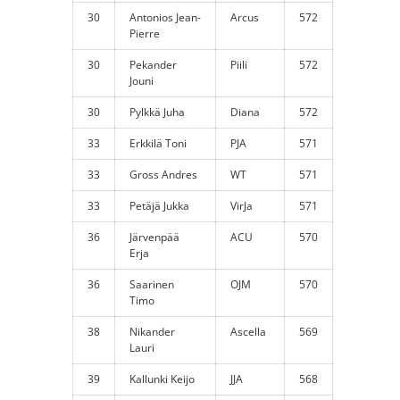
30
Antonios Jean-
Arcus
572
Pierre
30
Pekander
Piili
572
Jouni
30
Pylkkä Juha
Diana
572
33
Erkkilä Toni
PJA
571
33
Gross Andres
WT
571
33
Petäjä Jukka
VirJa
571
36
Järvenpää
ACU
570
Erja
36
Saarinen
OJM
570
Timo
38
Nikander
Ascella
569
Lauri
39
Kallunki Keijo
JJA
568