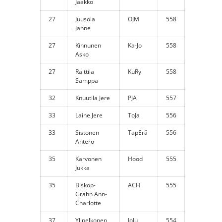
Jaakko
27
Juusola
OJM
558
Janne
27
Kinnunen
Ka-Jo
558
Asko
27
Raittila
KuRy
558
Samppa
32
Knuutila Jere
PJA
557
33
Laine Jere
ToJa
556
33
Sistonen
TapErä
556
Antero
35
Karvonen
Hood
555
Jukka
35
Biskop-
ACH
555
Grahn Ann-
Charlotte
37
Ylipelkonen
JoJu
554