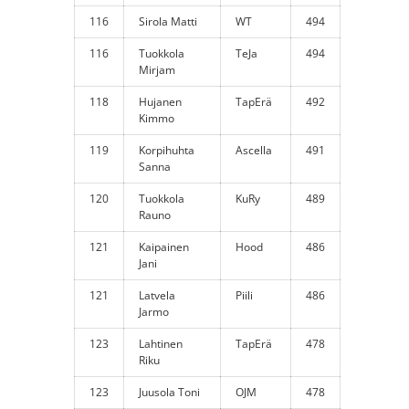
116
Sirola Matti
WT
494
116
Tuokkola
TeJa
494
Mirjam
118
Hujanen
TapErä
492
Kimmo
119
Korpihuhta
Ascella
491
Sanna
120
Tuokkola
KuRy
489
Rauno
121
Kaipainen
Hood
486
Jani
121
Latvela
Piili
486
Jarmo
123
Lahtinen
TapErä
478
Riku
123
Juusola Toni
OJM
478