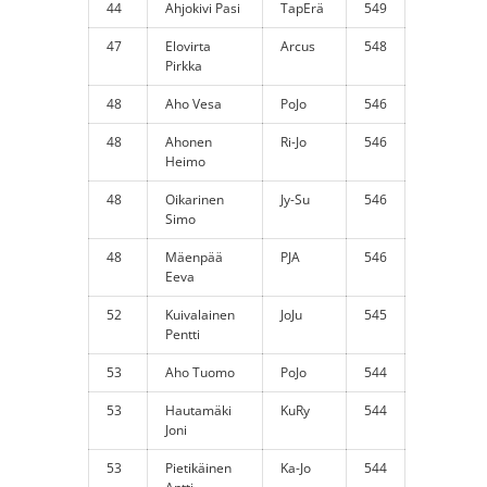
44
Ahjokivi Pasi
TapErä
549
47
Elovirta
Arcus
548
Pirkka
48
Aho Vesa
PoJo
546
48
Ahonen
Ri-Jo
546
Heimo
48
Oikarinen
Jy-Su
546
Simo
48
Mäenpää
PJA
546
Eeva
52
Kuivalainen
JoJu
545
Pentti
53
Aho Tuomo
PoJo
544
53
Hautamäki
KuRy
544
Joni
53
Pietikäinen
Ka-Jo
544