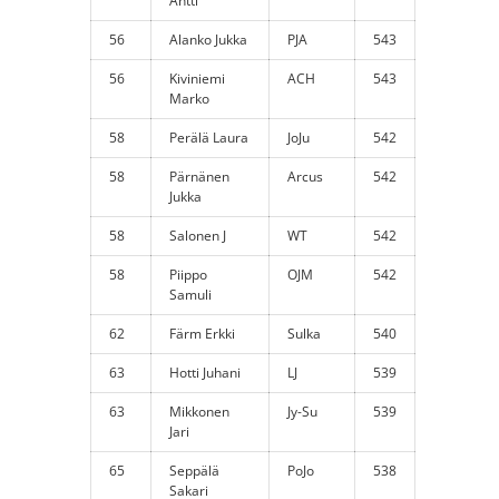
Antti
56
Alanko Jukka
PJA
543
56
Kiviniemi
ACH
543
Marko
58
Perälä Laura
JoJu
542
58
Pärnänen
Arcus
542
Jukka
58
Salonen J
WT
542
58
Piippo
OJM
542
Samuli
62
Färm Erkki
Sulka
540
63
Hotti Juhani
LJ
539
63
Mikkonen
Jy-Su
539
Jari
65
Seppälä
PoJo
538
Sakari