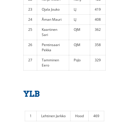
23
Ojala Jouko
LJ
419
24
Åman Mauri
LJ
408
25
Kaartinen
OJM
362
Sari
26
Pentinsaari
OJM
358
Pekka
27
Tamminen
PoJo
329
Eero
YLB
1
Lehtinen Jarkko
Hood
469