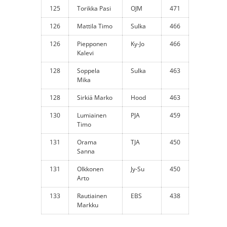
125
Torikka Pasi
OJM
471
126
Mattila Timo
Sulka
466
126
Piepponen
Ky-Jo
466
Kalevi
128
Soppela
Sulka
463
Mika
128
Sirkiä Marko
Hood
463
130
Lumiainen
PJA
459
Timo
131
Orama
TJA
450
Sanna
131
Olkkonen
Jy-Su
450
Arto
133
Rautiainen
EBS
438
Markku