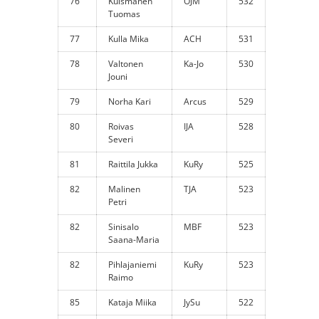
76
Kuismanen
OJM
532
Tuomas
77
Kulla Mika
ACH
531
78
Valtonen
Ka-Jo
530
Jouni
79
Norha Kari
Arcus
529
80
Roivas
IJA
528
Severi
81
Raittila Jukka
KuRy
525
82
Malinen
TJA
523
Petri
82
Sinisalo
MBF
523
Saana-Maria
82
Pihlajaniemi
KuRy
523
Raimo
85
Kataja Miika
JySu
522