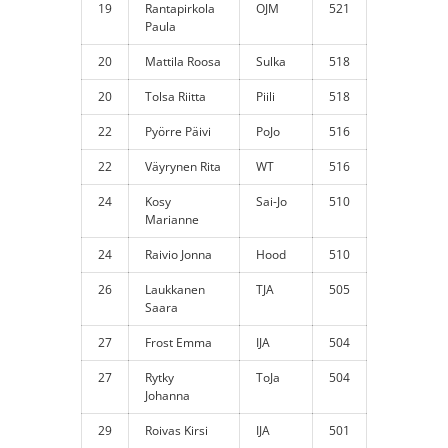
19
Rantapirkola
OJM
521
Paula
20
Mattila Roosa
Sulka
518
20
Tolsa Riitta
Piili
518
22
Pyörre Päivi
PoJo
516
22
Väyrynen Rita
WT
516
24
Kosy
Sai-Jo
510
Marianne
24
Raivio Jonna
Hood
510
26
Laukkanen
TJA
505
Saara
27
Frost Emma
IJA
504
27
Rytky
ToJa
504
Johanna
29
Roivas Kirsi
IJA
501