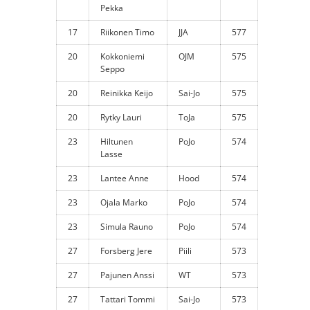
Pekka
17
Riikonen Timo
JJA
577
20
Kokkoniemi
OJM
575
Seppo
20
Reinikka Keijo
Sai-Jo
575
20
Rytky Lauri
ToJa
575
23
Hiltunen
PoJo
574
Lasse
23
Lantee Anne
Hood
574
23
Ojala Marko
PoJo
574
23
Simula Rauno
PoJo
574
27
Forsberg Jere
Piili
573
27
Pajunen Anssi
WT
573
27
Tattari Tommi
Sai-Jo
573