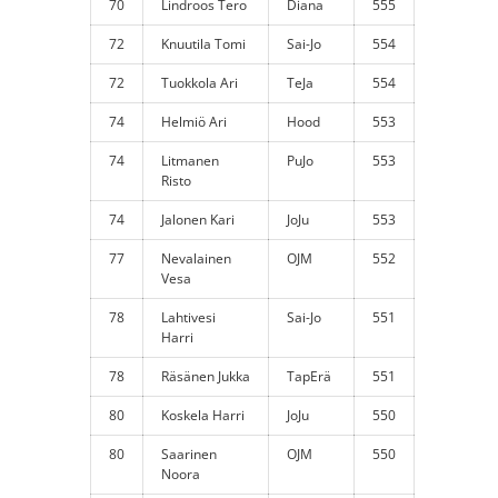
70
Lindroos Tero
Diana
555
72
Knuutila Tomi
Sai-Jo
554
72
Tuokkola Ari
TeJa
554
74
Helmiö Ari
Hood
553
74
Litmanen
PuJo
553
Risto
74
Jalonen Kari
JoJu
553
77
Nevalainen
OJM
552
Vesa
78
Lahtivesi
Sai-Jo
551
Harri
78
Räsänen Jukka
TapErä
551
80
Koskela Harri
JoJu
550
80
Saarinen
OJM
550
Noora