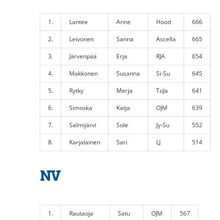
1.
Lantee
Anne
Hood
666
2.
Leivonen
Sanna
Ascella
665
3.
Järvenpää
Erja
RJA
654
4.
Makkonen
Susanna
Si-Su
645
5.
Rytky
Merja
ToJa
641
6.
Simoska
Katja
OJM
639
7.
Salmijärvi
Sole
Jy-Su
552
8.
Karjalainen
Sari
LJ
514
NV
1.
Rautaoja
Satu
OJM
567