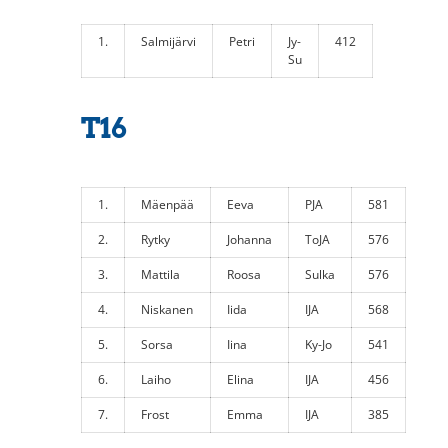
1.
Salmijärvi
Petri
Jy-
412
Su
T16
1.
Mäenpää
Eeva
PJA
581
2.
Rytky
Johanna
ToJA
576
3.
Mattila
Roosa
Sulka
576
4.
Niskanen
Iida
IJA
568
5.
Sorsa
Iina
Ky-Jo
541
6.
Laiho
Elina
IJA
456
7.
Frost
Emma
IJA
385