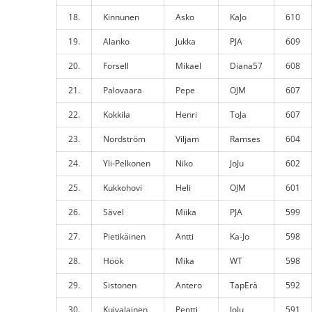
18.
Kinnunen
Asko
KaJo
610
19.
Alanko
Jukka
PJA
609
20.
Forsell
Mikael
Diana57
608
21.
Palovaara
Pepe
OJM
607
22.
Kokkila
Henri
ToJa
607
23.
Nordström
Viljam
Ramses
604
24.
Yli-Pelkonen
Niko
JoJu
602
25.
Kukkohovi
Heli
OJM
601
26.
Sävel
Miika
PJA
599
27.
Pietikäinen
Antti
Ka-Jo
598
28.
Höök
Mika
WT
598
29.
Sistonen
Antero
TapErä
592
30.
Kuivalainen
Pentti
JoJu
591