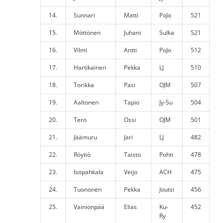
14.
Sunnari
Matti
PoJo
521
15.
Möttönen
Juhani
Sulka
521
16.
Vilmi
Antti
PoJo
512
17.
Hartikainen
Pekka
LJ
510
18.
Torikka
Pasi
OJM
507
19.
Aaltonen
Tapio
Jy-Su
504
20.
Tero
Ossi
OJM
501
21.
Jäämuru
Jari
LJ
482
22.
Röytiö
Taisto
Pohti
478
23.
Isopahkala
Veijo
ACH
475
24.
Tuononen
Pekka
Joutsi
456
25.
Vainionpää
Elias
Ku-
452
Ry