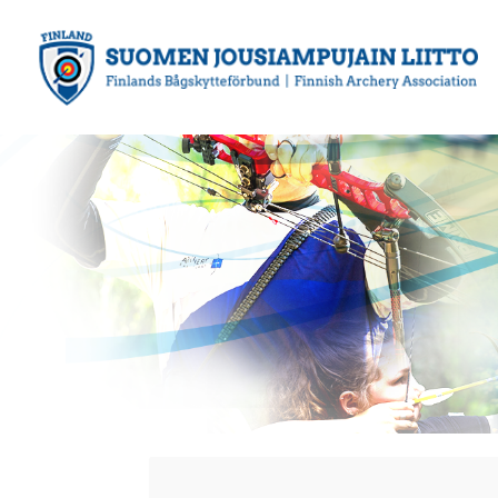
Siirry
sivun
sisältöön
Suomen Jousiampujain Liitto ry