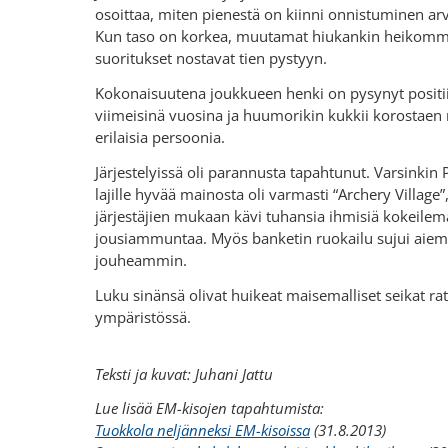
osoittaa, miten pienestä on kiinni onnistuminen arv
Kun taso on korkea, muutamat hiukankin heikomm
suoritukset nostavat tien pystyyn.
Kokonaisuutena joukkueen henki on pysynyt positi
viimeisinä vuosina ja huumorikin kukkii korostae
erilaisia persoonia.
Järjestelyissä oli parannusta tapahtunut. Varsinkin
lajille hyvää mainosta oli varmasti “Archery Village”
järjestäjien mukaan kävi tuhansia ihmisiä kokeilem
jousiammuntaa. Myös banketin ruokailu sujui aiem
jouheammin.
Luku sinänsä olivat huikeat maisemalliset seikat ra
ympäristössä.
Teksti ja kuvat: Juhani Jattu
Lue lisää EM-kisojen tapahtumista:
Tuokkola neljänneksi EM-kisoissa
(31.8.2013)