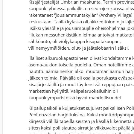
Kisajärjestelijät Umbrian maakunta, Ternin provinss
kaupunki yhdessä paikallisten seurojen kanssa oliv
rakentaneet “Jousiammuntakylän” (Archery Village)
keskustaan. Täällä kylässä oli akkreditoinnin ja lajie
lisäksi yleisölle ja jousiampujille oheisohjelmaa joka
Hiukan messuhenkistäkin leimaa antoivat matkatoi
sähköauto, oliiviöljykauppa kisapaitakaupan,
välinemyymälöiden, olut- ja jäätelöbaarin lisäksi.
Illalliset alkuruokapastoineen olivat kohdaltamme 
asema-aukion toisella puolella. Oman hotellimme a
nautittu aamiainenkin alkoi muutaman aamun harjo
jälkeen toimia. Päivällä oli osalla porukasta eväspak
kisajärjestäjiltä ja muut täydensivät reppujaan paika
markettien hyllyiltä. Välipalaruokailuihin oli
kaupunkiympäristössä hyvät mahdollisuudet
Kilpailupaikoille kuljetukset sujuivat paikallisen Poli
Penitenzarian harjoituksina. Kaksi moottoripyöräpol
kärjessä välillä tapeilla seisten ja käsillä liikennettä
sitten kaksi poliisiautoa sirrat ja vilkkuvalot päällä 