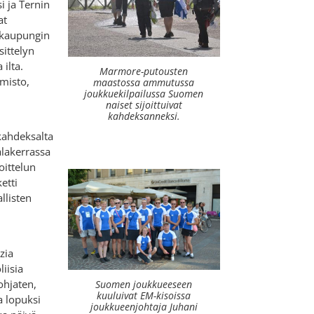
i ja Ternin
at
 kaupungin
sittelyn
 ilta.
Marmore-putousten
misto,
maastossa ammutussa
joukkuekilpailussa Suomen
naiset sijoittuivat
kahdeksanneksi.
kahdeksalta
lakerrassa
ittelun
etti
llisten
zia
iisia
 ohjaten,
Suomen joukkueeseen
kuuluivat EM-kisoissa
ja lopuksi
joukkueenjohtaja Juhani