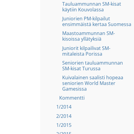
Tauluammunnan SM-kisat
käytiin Kouvolassa
Juniorien PM-kilpailut
ensimmäistä kertaa Suomessa
Maastoammunnan SM-
kisoissa yllätyksiä
Juniorit kilpailivat SM-
mitaleista Porissa
Seniorien tauluammunnan
SM-kisat Turussa
Kuivalainen saalisti hopeaa
seniorien World Master
Gamesissa
Kommentti
1/2014
2/2014
1/2015
2/2015