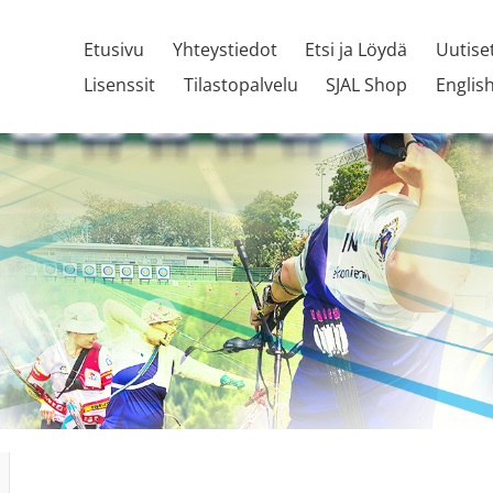
Etusivu
Yhteystiedot
Etsi ja Löydä
Uutise
Lisenssit
Tilastopalvelu
SJAL Shop
Englis