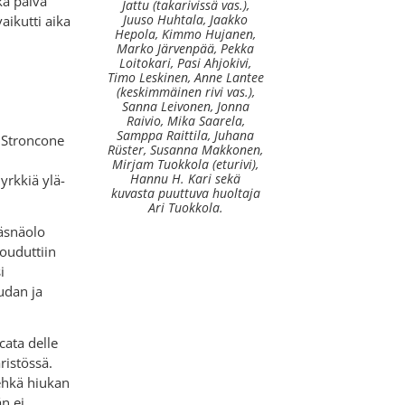
ka päivä
Jattu (takarivissä vas.),
Juuso Huhtala, Jaakko
aikutti aika
Hepola, Kimmo Hujanen,
Marko Järvenpää, Pekka
Loitokari, Pasi Ahjokivi,
Timo Leskinen, Anne Lantee
(keskimmäinen rivi vas.),
Sanna Leivonen, Jonna
Raivio, Mika Saarela,
Samppa Raittila, Juhana
n Stroncone
Rüster, Susanna Makkonen,
Mirjam Tuokkola (eturivi),
Hannu H. Kari sekä
yrkkiä ylä-
kuvasta puuttuva huoltaja
Ari Tuokkola.
läsnäolo
jouduttiin
i
udan ja
cata delle
istössä.
 ehkä hiukan
n ei