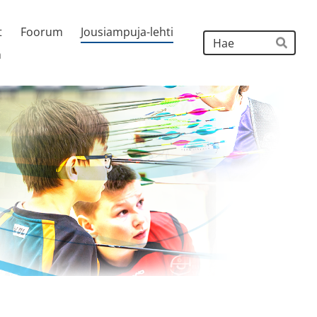
t
Foorum
Jousiampuja-lehti
Hak
h
Hae