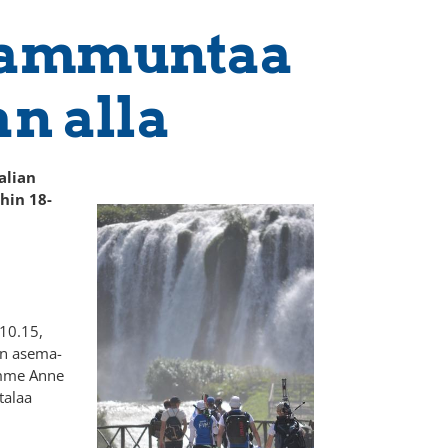
iammuntaa
an alla
alian
ihin 18-
 10.15,
in asema-
imme Anne
talaa