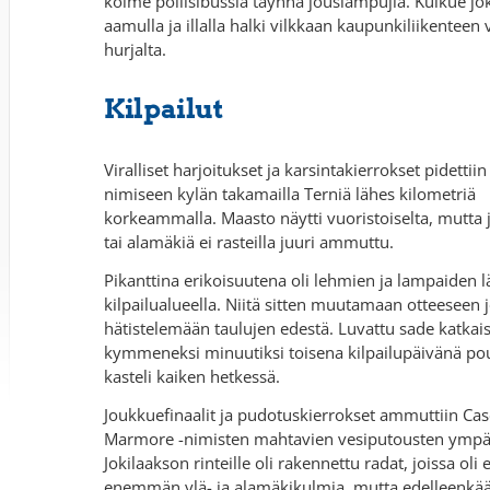
kolme poliisibussia täynnä jousiampujia. Kulkue jo
aamulla ja illalla halki vilkkaan kaupunkiliikenteen v
hurjalta.
Kilpailut
Viralliset harjoitukset ja karsintakierrokset pidettii
nimiseen kylän takamailla Terniä lähes kilometriä
korkeammalla. Maasto näytti vuoristoiselta, mutta j
tai alamäkiä ei rasteilla juuri ammuttu.
Pikanttina erikoisuutena oli lehmien ja lampaiden 
kilpailualueella. Niitä sitten muutamaan otteeseen 
hätistelemään taulujen edestä. Luvattu sade katkais
kymmeneksi minuutiksi toisena kilpailupäivänä po
kasteli kaiken hetkessä.
Joukkuefinaalit ja pudotuskierrokset ammuttiin Cas
Marmore -nimisten mahtavien vesiputousten ympär
Jokilaakson rinteille oli rakennettu radat, joissa oli
enemmän ylä- ja alamäkikulmia, mutta edelleenkää