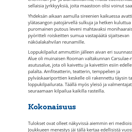
sellaisia jyrkkyyksiä, joita maastoon olisi voinut sa
Yhdeksän aikaan aamulla sireenien kaikuessa avatti
ylätasangon patojärvellä sulkuja ja hetken kuluttua
puromainen putous leveni mahtavaksi monihaaraise
pyöritteli roiskeitten sumua vastapäätä sijaitsevan
näköalakahvilan reunamille.
Loppukilpailut ammuttiin jälleen aivan eri suunnass
Alue oli muinaisen Rooman valtakunnan Carsulae-
asutusalue, jota oli kaivettu ja kaivettiin esiin edell
palalta. Amfiteatterin, teatterin, temppelien ja
pylväskaariporttien keskelle oli rakennettu täysin t
loppukilpailurata. Täällä myös yleisö ja valmentajat
seuraamaan kilpailua kaikilla rasteilla.
Kokonaisuus
Tulokset ovat olleet näkyvissä aiemmin eri mediois
Joukkueen menestys jäi tällä kertaa edellisistä vuosi