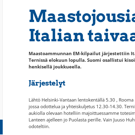
Maastojous
Italian taiva
Maastoammunnan EM-kilpailut järjestettiin It
Ternissä elokuun lopulla. Suomi osallistui kiso
henkisellä joukkueella.
Järjestelyt
Lähtö Helsinki-Vantaan lentokentällä 5.30 , Rooma
jossa odottelua ja yhteiskuljetus 12.30-14.30. Tern
aukiolla olevaan hotelliin majoittuessamme totes
Lanteen ajelleen jo Puolasta perille. Vain Juuso Huh
odoteltiin.