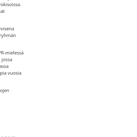
okisoissa.
at
ivisena
n ryhmän
 PR-mielessä
, jossa
assa
pia vuosia
tojen