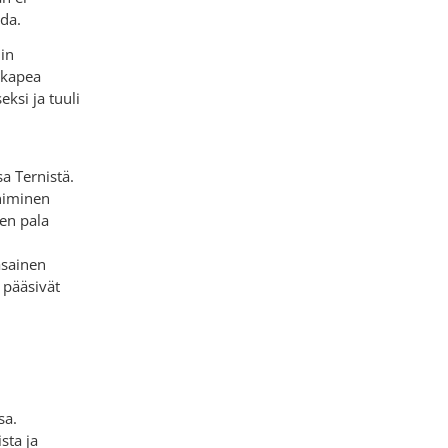
ada.
in
 kapea
ksi ja tuuli
a Ternistä.
niminen
een pala
asainen
 pääsivät
sa.
sta ja