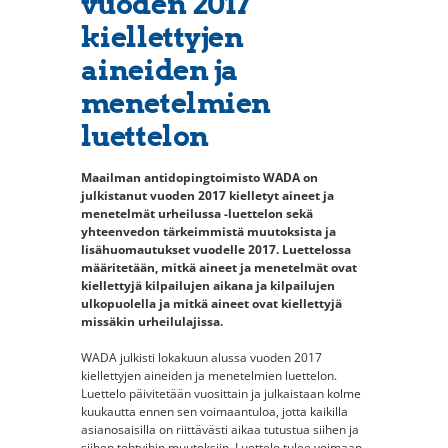
vuoden 2017
kiellettyjen
aineiden ja
menetelmien
luettelon
Maailman antidopingtoimisto WADA on
julkistanut vuoden 2017 kielletyt aineet ja
menetelmät urheilussa -luettelon sekä
yhteenvedon tärkeimmistä muutoksista ja
lisähuomautukset vuodelle 2017. Luettelossa
määritetään, mitkä aineet ja menetelmät ovat
kiellettyjä kilpailujen aikana ja kilpailujen
ulkopuolella ja mitkä aineet ovat kiellettyjä
missäkin urheilulajissa.
WADA julkisti lokakuun alussa vuoden 2017
kiellettyjen aineiden ja menetelmien luettelon.
Luettelo päivitetään vuosittain ja julkaistaan kolme
kuukautta ennen sen voimaantuloa, jotta kaikilla
asianosaisilla on riittävästi aikaa tutustua siihen ja
siihen tehtyihin muutoksiin. Luettelo tulee voimaan