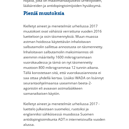
nojalla, joka on maailmanlaajuisesti urheilijoiden,
lääkäreiden ja antidopingtoimijoiden hyväksymä.
Pieniä muutoksia
Kielletyt aineet ja menetelmät urheilussa 2017
muutokset ovat vähäisiä verrattuna vuoden 2016
luetteloon ja osin täsmennyksiä. Muun muassa
astman hoidossa käytettävän inhaloitavan
salbutamolin sallittua annostusta on täsmennetty.
Inhaloitavan salbutamolin maksimiannos oli
aiemmin määritelty 1600 mikrogrammaan
vuorokaudessa ja tämä on nyt täsmennetty
muotoon 800 mikrogrammaa 12 tunnin aikana.
Tällä korostetaan sitä, että vuorokausiannosta ei
saa ottaa yhdellä kertaa. Lisäksi WADA on lisännyt
seurantaohjelmaansa useamman beeta-2-
agonistin eli avaavan astmalääkkeen
samanaikaisen käytön.
Kielletyt aineet ja menetelmät urheilussa 2017 -
luettelo julkaistaan suomeksi, ruotsiksi ja
englanniksi sähköisessä muodossa Suomen
antidopingtoimikunta ADT:n internetsivuilla vuoden
alussa.