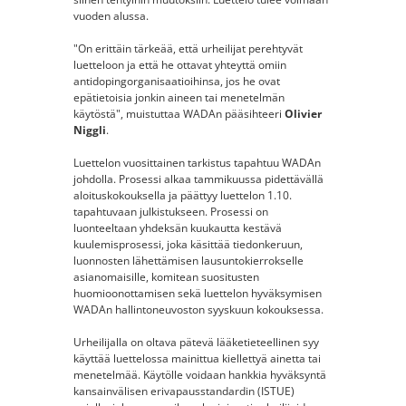
vuoden alussa.
"On erittäin tärkeää, että urheilijat perehtyvät
luetteloon ja että he ottavat yhteyttä omiin
antidopingorganisaatioihinsa, jos he ovat
epätietoisia jonkin aineen tai menetelmän
käytöstä", muistuttaa WADAn pääsihteeri
Olivier
Niggli
.
Luettelon vuosittainen tarkistus tapahtuu WADAn
johdolla. Prosessi alkaa tammikuussa pidettävällä
aloituskokouksella ja päättyy luettelon 1.10.
tapahtuvaan julkistukseen. Prosessi on
luonteeltaan yhdeksän kuukautta kestävä
kuulemisprosessi, joka käsittää tiedonkeruun,
luonnosten lähettämisen lausuntokierrokselle
asianomaisille, komitean suositusten
huomioonottamisen sekä luettelon hyväksymisen
WADAn hallintoneuvoston syyskuun kokouksessa.
Urheilijalla on oltava pätevä lääketieteellinen syy
käyttää luettelossa mainittua kiellettyä ainetta tai
menetelmää. Käytölle voidaan hankkia hyväksyntä
kansainvälisen erivapausstandardin (ISTUE)