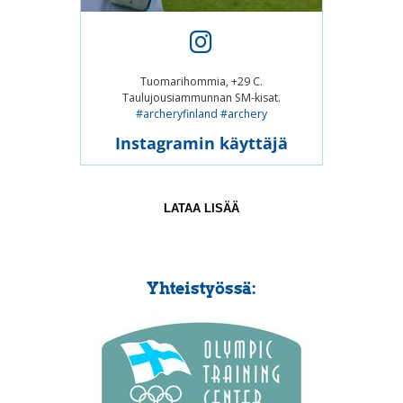
Tuomarihommia, +29 C.
Taulujousiammunnan SM-kisat.
#archeryfinland
#archery
Instagramin käyttäjä
LATAA LISÄÄ
Yhteistyössä: