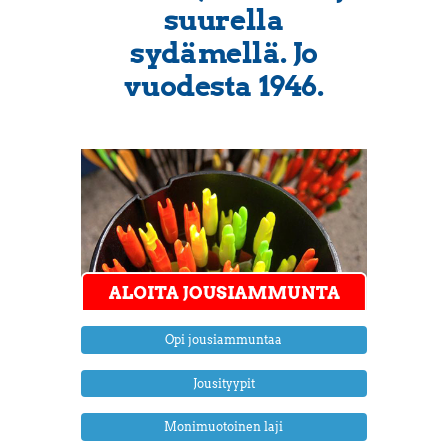
suurella
sydämellä. Jo
vuodesta 1946.
Opi jousiammuntaa
Jousityypit
Monimuotoinen laji