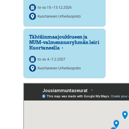
to-su
10.
–
13.12.2026
Kuortaneen Urheiluopisto
Tähtäinmaajoukkueen ja
NUM-valmennusryhmän leiri
Kuortaneella
to-su
4.
–
7.2.2027
Kuortaneen Urheiluopisto