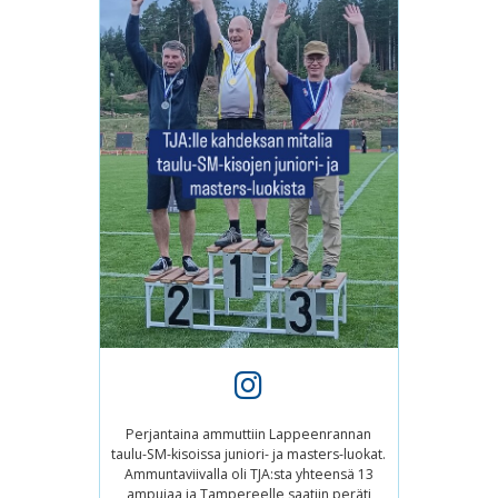
Perjantaina ammuttiin Lappeenrannan
taulu-SM-kisoissa juniori- ja masters-luokat.
Ammuntaviivalla oli TJA:sta yhteensä 13
ampujaa ja Tampereelle saatiin peräti