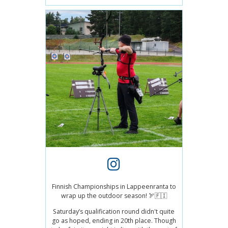
Finnish Championships in Lappeenranta to
wrap up the outdoor season! 🏹🇫🇮
Saturday’s qualification round didn't quite
go as hoped, ending in 20th place. Though