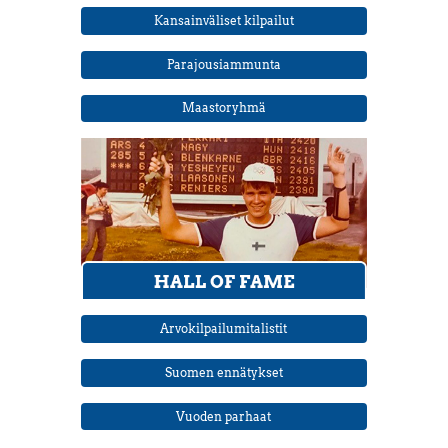
Kansainväliset kilpailut
Parajousiammunta
Maastoryhmä
Arvokilpailumitalistit
Suomen ennätykset
Vuoden parhaat