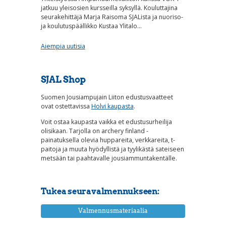
jatkuu yleisosien kursseilla syksyllä. Kouluttajina
seurakehittäjä Marja Raisoma SJALista ja nuoriso-
ja koulutuspäällikko Kustaa Ylitalo…
Aiempia uutisia
SJAL Shop
Suomen Jousiampujain Liiton edustusvaatteet
ovat ostettavissa
Holvi kaupasta
.
Voit ostaa kaupasta vaikka et edustusurheilija
olisikaan. Tarjolla on archery finland -
painatuksella olevia huppareita, verkkareita, t-
paitoja ja muuta hyödyllistä ja tyylikästä sateiseen
metsään tai paahtavalle jousiammuntakentälle.
Tukea seuravalmennukseen:
Valmennusmateriaalia