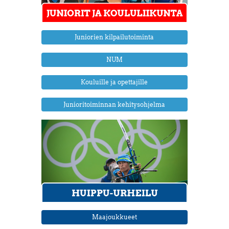
Juniorien kilpailutoiminta
NUM
Kouluille ja opettajille
Junioritoiminnan kehitysohjelma
Maajoukkueet