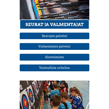
Seurojen palvelut
Valmentajien palvelut
Aluetoiminta
Vastuullista urheilua