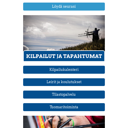
Löydä seurasi
Kilpailukalenteri
Leirit ja koulutukset
Tilastopalvelu
Tuomaritoiminta