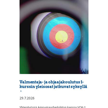
Valmentaja- ja ohjaajakoulutus 1-
kurssin yleisosat jatkuvat syksyllä
29.7.2026
Yhteistyössä Ampumaurheiluliiton kanssa VOK-1