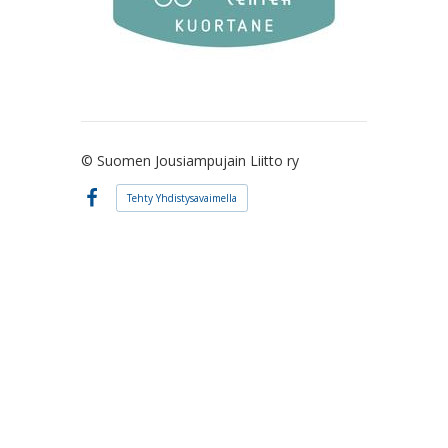
©
Suomen Jousiampujain Liitto ry
Tehty Yhdistysavaimella
Facebook