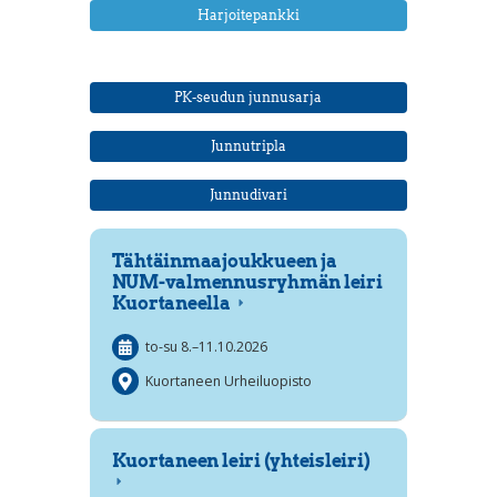
Harjoitepankki
PK-seudun junnusarja
Junnutripla
Junnudivari
Tähtäinmaajoukkueen ja
NUM-valmennusryhmän leiri
Kuortaneella
to-su
8.
–
11.10.2026
Kuortaneen Urheiluopisto
Kuortaneen leiri (yhteisleiri)