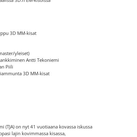
irppu 3D MM-kisat
aster/yleiset)
ankkiminen Antti Tekoniemi
n Piili
aaliammunta 3D MM-kisat
i (TJA) on nyt 41 vuotiaana kovassa iskussa
ppasi lajin kovimmassa kisassa,