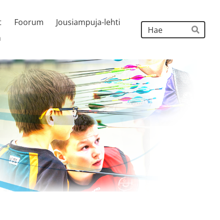
t
Foorum
Jousiampuja-lehti
Hak
h
Hae