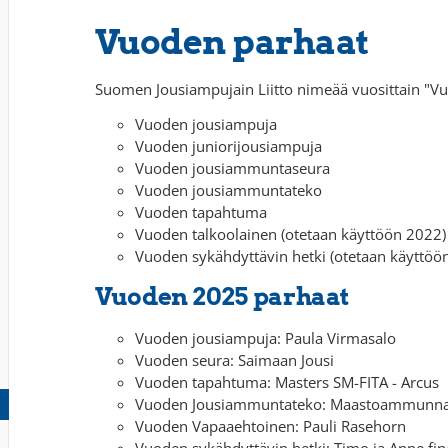
Vuoden parhaat
Suomen Jousiampujain Liitto nimeää vuosittain "Vu
Vuoden jousiampuja
Vuoden juniorijousiampuja
Vuoden jousiammuntaseura
Vuoden jousiammuntateko
Vuoden tapahtuma
Vuoden talkoolainen (otetaan käyttöön 2022)
Vuoden sykähdyttävin hetki (otetaan käyttöö
Vuoden 2025 parhaat
Vuoden jousiampuja: Paula Virmasalo
Vuoden seura: Saimaan Jousi
Vuoden tapahtuma: Masters SM-FITA - Arcus
Vuoden Jousiammuntateko: Maastoammunnan 
Vuoden Vapaaehtoinen: Pauli Rasehorn
Vuoden sykähdyttävin hetki: Timo ja Anne fin