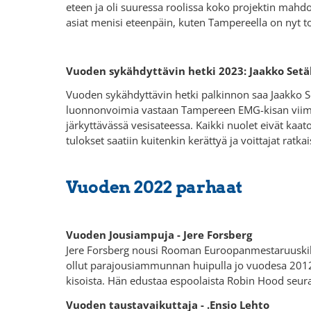
eteen ja oli suuressa roolissa koko projektin mahdol
asiat menisi eteenpäin, kuten Tampereella on nyt t
Vuoden sykähdyttävin hetki 2023: Jaakko Set
Vuoden sykähdyttävin hetki palkinnon saa Jaakko Set
luonnonvoimia vastaan Tampereen EMG-kisan viimeis
järkyttävässä vesisateessa. Kaikki nuolet eivät kaat
tulokset saatiin kuitenkin kerättyä ja voittajat ratka
Vuoden 2022 parhaat
Vuoden Jousiampuja - Jere Forsberg
Jere Forsberg nousi Rooman Euroopanmestaruuskilp
ollut parajousiammunnan huipulla jo vuodesa 2012,
kisoista. Hän edustaa espoolaista Robin Hood seur
Vuoden taustavaikuttaja - .Ensio Lehto