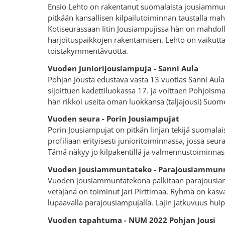
Ensio Lehto on rakentanut suomalaista jousiammun
pitkään kansallisen kilpailutoiminnan taustalla ma
Kotiseurassaan Iitin Jousiampujissa hän on mahdo
harjoituspaikkojen rakentamisen. Lehto on vaikuttan
toistakymmentävuotta.
Vuoden Juniorijousiampuja - Sanni Aula
Pohjan Jousta edustava vasta 13 vuotias Sanni Aula k
sijoittuen kadettiluokassa 17. ja voittaen Pohjois
hän rikkoi useita oman luokkansa (taljajousi) Suo
Vuoden seura - Porin Jousiampujat
Porin Jousiampujat on pitkän linjan tekijä suomala
profiliaan erityisesti junioritoiminnassa, jossa seur
Tämä näkyy jo kilpakentillä ja valmennustoiminna
Vuoden jousiammuntateko - Parajousiammun
Vuoden jousiammuntatekona palkitaan parajousia
vetäjänä on toiminut Jari Pirttimaa. Ryhmä on ka
lupaavalla parajousiampujalla. Lajin jatkuvuus huip
Vuoden tapahtuma - NUM 2022 Pohjan Jousi