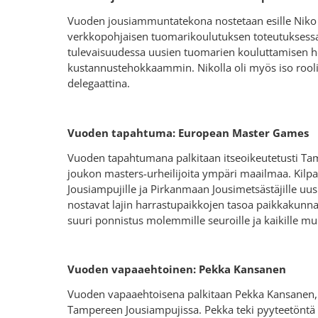
Vuoden jousiammuntatekona nostetaan esille Niko 
verkkopohjaisen tuomarikoulutuksen toteutuksessa.
tulevaisuudessa uusien tuomarien kouluttamisen
kustannustehokkaammin. Nikolla oli myös iso rool
delegaattina.
Vuoden tapahtuma: European Master Games
Vuoden tapahtumana palkitaan itseoikeutetusti Ta
joukon masters-urheilijoita ympäri maailmaa. Kilpa
Jousiampujille ja Pirkanmaan Jousimetsästäjille uus
nostavat lajin harrastupaikkojen tasoa paikkakunnalla
suuri ponnistus molemmille seuroille ja kaikille m
Vuoden vapaaehtoinen: Pekka Kansanen
Vuoden vapaaehtoisena palkitaan Pekka Kansanen, 
Tampereen Jousiampujissa. Pekka teki pyyteetöntä