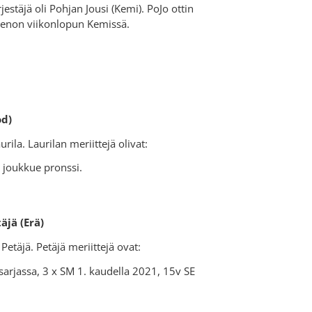
täjä oli Pohjan Jousi (Kemi). PoJo ottin
s hienon viikonlopun Kemissä.
od)
la. Laurilan meriittejä olivat:
joukkue pronssi.
jä (Erä)
etäjä. Petäjä meriittejä ovat:
sarjassa, 3 x SM 1. kaudella 2021, 15v SE