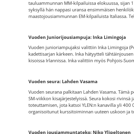
tauluammunnan MM-kilpailuissa elokuussa, sijan 1
syksyllä hän nappasi uransa ensimmäisen henkilöko
maastojousiammunnan EM-kilpailuista Italiassa. Te
Vuoden Juniorijousiampuja: Inka Limingoja
Vuoden junioriampujaksi valittiin Inka Limingoja (P
kadettisarjan kärkeen. Inka hätyytteli tähtäinjouse
kisoissa Irlannissa. Inka valittiin myös Pohjois-Su
Vuoden seura: Lahden Vasama
Vuoden seurana palkitaan Lahden Vasama. Tämä per
SM-viikkon kisajärjestelyissä. Seura kokosi rivins
toteuttamisen, jota katsoi YLEN:n kanavilla yli 400
organisoitunut kurssitoiminnan uuteen uskoon ja t
Vuoden jousiammuntateko: Niko Ylipeltonen