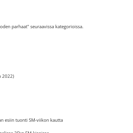
oden parhaat" seuraavissa kategorioissa.
n 2022)
esiin tuonti SM-viikon kautta
aalissa 3D:n EM-kisoissa