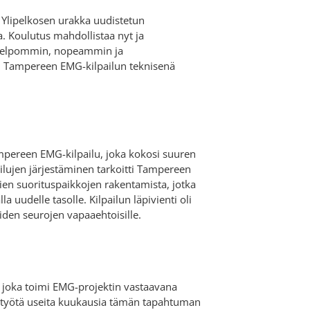
Ylipelkosen urakka uudistetun
 Koulutus mahdollistaa nyt ja
 helpommin, nopeammin ja
i Tampereen EMG-kilpailun teknisenä
mpereen EMG-kilpailu, joka kokosi suuren
ilujen järjestäminen tarkoitti Tampereen
ien suorituspaikkojen rakentamista, jotka
 uudelle tasolle. Kilpailun läpivienti oli
uiden seurojen vapaaehtoisille.
joka toimi EMG-projektin vastaavana
 työtä useita kuukausia tämän tapahtuman