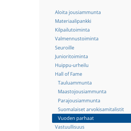
Aloita jousiammunta
Materiaalipankki
Kilpailutoiminta
Valmennustoiminta
Seuroille
Junioritoiminta
Huippu-urheilu
Hall of Fame
Tauluammunta
Maastojousiammunta
Parajousiammunta
Suomalaiset arvokisamitalistit
Vuoden parhaat
Vastuullisuus