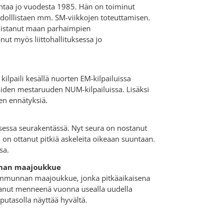
taa jo vuodesta 1985. Hän on toiminut
hdolllistaen mm. SM-viikkojen toteuttamisen.
llistanut maan parhaimpien
ut myös liittohallituksessa jo
ilpaili kesällä nuorten EM-kilpailuissa
maiden mestaruuden NUM-kilpailuissa. Lisäksi
men ennätyksiä.
isessa seurakentässä. Nyt seura on nostanut
a on ottanut pitkiä askeleita oikeaan suuntaan.
ssa.
nan maajoukkue
mmunnan maajoukkue, jonka pitkäaikaisena
svanut menneenä vuonna usealla uudella
putasolla näyttää hyvältä.