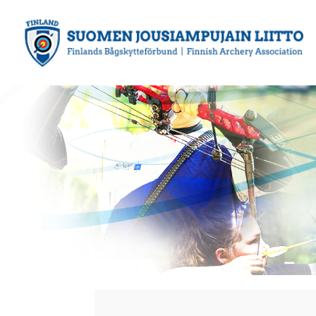
Siirry
sivun
sisältöön
Suomen Jousiampujain Liitto ry