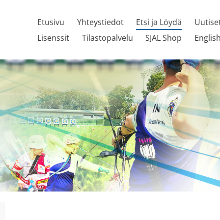
Etusivu
Yhteystiedot
Etsi ja Löydä
Uutise
Lisenssit
Tilastopalvelu
SJAL Shop
Englis