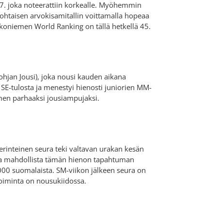
7. joka noteerattiin korkealle. Myöhemmin
htaisen arvokisamitallin voittamalla hopeaa
koniemen World Ranking on tällä hetkellä 45.
ohjan Jousi), joka nousi kauden aikana
n SE-tulosta ja menestyi hienosti juniorien MM-
omen parhaaksi jousiampujaksi.
inteinen seura teki valtavan urakan kesän
ä ja mahdollista tämän hienon tapahtuman
 000 suomalaista. SM-viikon jälkeen seura on
oiminta on nousukiidossa.