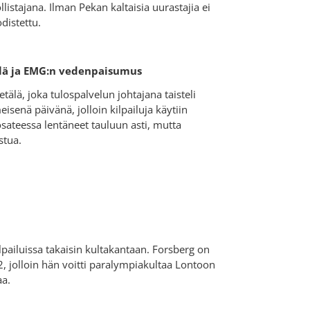
listajana. Ilman Pekan kaltaisia uurastajia ei
odistettu.
älä ja EMG:n vedenpaisumus
älä, joka tulospalvelun johtajana taisteli
enä päivänä, jolloin kilpailuja käytiin
osateessa lentäneet tauluun asti, mutta
istua.
ailuissa takaisin kultakantaan. Forsberg on
 jolloin hän voitti paralympiakultaa Lontoon
aa.