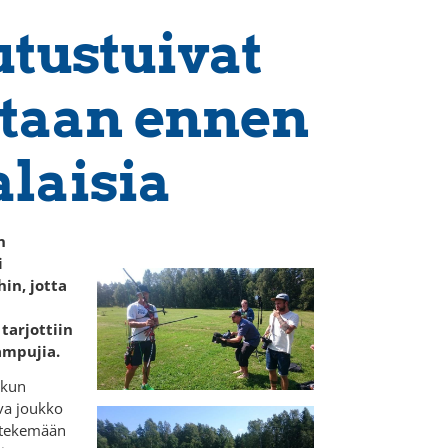
utustuivat
taan ennen
laisia
n
i
in, jotta
tarjottiin
ampujia.
 kun
va joukko
 tekemään