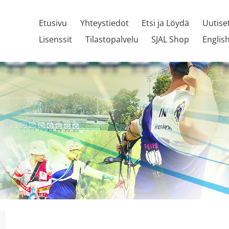
Etusivu
Yhteystiedot
Etsi ja Löydä
Uutise
Lisenssit
Tilastopalvelu
SJAL Shop
Englis