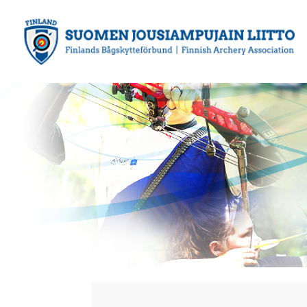
Siirry
sivun
sisältöön
Suomen Jousiampujain Liitto ry