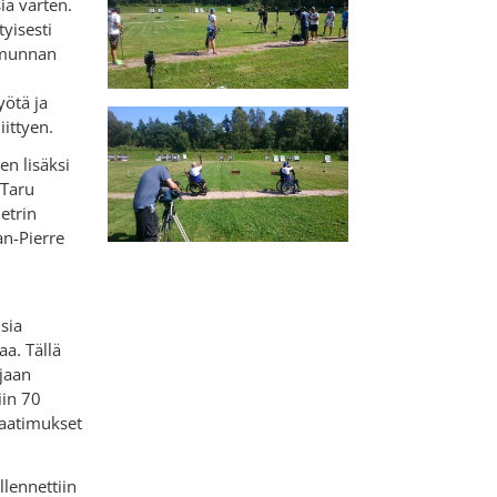
ia varten.
tyisesti
ammunnan
ötä ja
ittyen.
en lisäksi
 Taru
etrin
an-Pierre
sia
aa. Tällä
ajaan
in 70
 vaatimukset
llennettiin