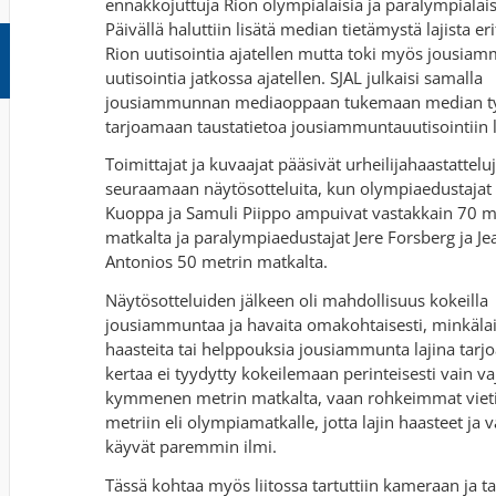
ennakkojuttuja Rion olympialaisia ja paralympialais
Päivällä haluttiin lisätä median tietämystä lajista eri
Rion uutisointia ajatellen mutta toki myös jousi
uutisointia jatkossa ajatellen. SJAL julkaisi samalla
jousiammunnan mediaoppaan tukemaan median ty
tarjoamaan taustatietoa jousiammuntauutisointiin li
Toimittajat ja kuvaajat pääsivät urheilijahaastatteluj
seuraamaan näytösotteluita, kun olympiaedustajat
Kuoppa ja Samuli Piippo ampuivat vastakkain 70 m
matkalta ja paralympiaedustajat Jere Forsberg ja Je
Antonios 50 metrin matkalta.
Näytösotteluiden jälkeen oli mahdollisuus kokeilla
jousiammuntaa ja havaita omakohtaisesti, minkälai
haasteita tai helppouksia jousiammunta lajina tarjo
kertaa ei tyydytty kokeilemaan perinteisesti vain v
kymmenen metrin matkalta, vaan rohkeimmat vieti
metriin eli olympiamatkalle, jotta lajin haasteet ja
käyvät paremmin ilmi.
Tässä kohtaa myös liitossa tartuttiin kameraan ja ta