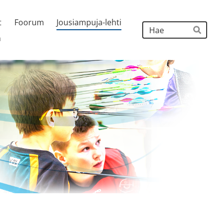
t
Foorum
Jousiampuja-lehti
Hak
h
Hae