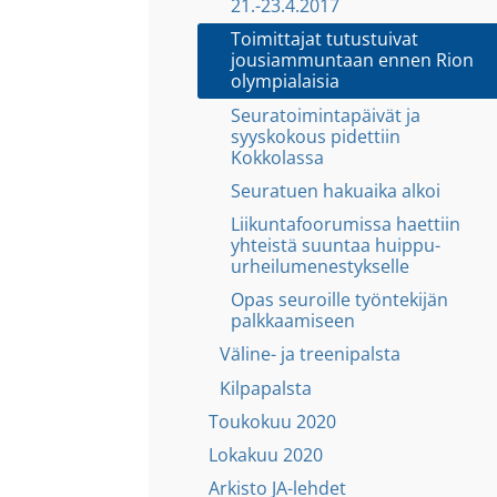
21.-23.4.2017
Toimittajat tutustuivat
jousiammuntaan ennen Rion
olympialaisia
Seuratoimintapäivät ja
syyskokous pidettiin
Kokkolassa
Seuratuen hakuaika alkoi
Liikuntafoorumissa haettiin
yhteistä suuntaa huippu-
urheilumenestykselle
Opas seuroille työntekijän
palkkaamiseen
Väline- ja treenipalsta
Kilpapalsta
Toukokuu 2020
Lokakuu 2020
Arkisto JA-lehdet