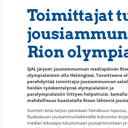
Toimittajat t
jousiammun
Rion olympia
SJAL järjesti jousiammunnan mediapäivän Rio
olympialaisten alla Helsingissä. Tavoitteena ol
perehdyttää toimittajia jousiammunnan saloih
heidän työskentelynsä olympialaisiin ja
paralympialaisiin liittyen helpottuisi. Samalla 
mahdollisuus haastatella Rioon lähteviä jousi
Suomen kesä tarjosi parastaan heinäkuun lopussa,
Ruskeasuon jousiammuntakentälle kokoontui kirja
median edustajia tutustumaan jousiammuntaan ja