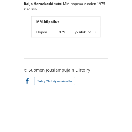
Raija Hernekoski
voitti MM-hopeaa vuoden 1975
kisoissa.
MM-kilpailut
Hopea
1975
yksilökilpailu
©
Suomen Jousiampujain Liitto ry
Tehty Yhdistysavaimella
Facebook