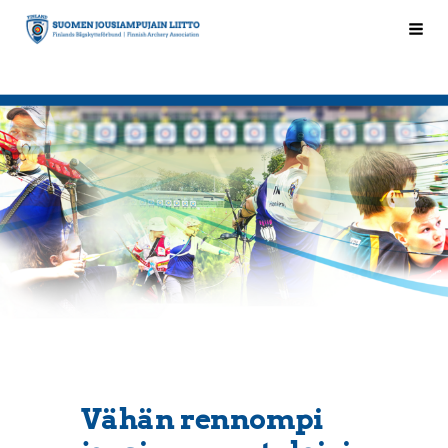
Siirry
Hak
Suomen Jousiampujain Liitto ry
sivun
sisältöön
Vähän rennompi