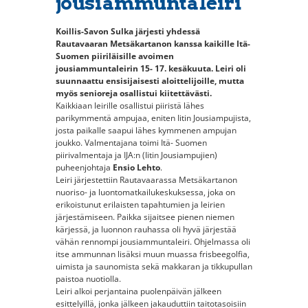
jousiammuntaleiri
Koillis-Savon Sulka järjesti yhdessä
Rautavaaran Metsäkartanon kanssa kaikille Itä-
Suomen piiriläisille avoimen
jousiammuntaleirin 15- 17. kesäkuuta. Leiri oli
suunnaattu ensisijaisesti aloittelijoille, mutta
myös senioreja osallistui kiitettävästi.
Kaikkiaan leirille osallistui piiristä lähes
parikymmentä ampujaa, eniten Iitin Jousiampujista,
josta paikalle saapui lähes kymmenen ampujan
joukko. Valmentajana toimi Itä- Suomen
piirivalmentaja ja IJA:n (Iitin Jousiampujien)
puheenjohtaja
Ensio Lehto
.
Leiri järjestettiin Rautavaarassa Metsäkartanon
nuoriso- ja luontomatkailukeskuksessa, joka on
erikoistunut erilaisten tapahtumien ja leirien
järjestämiseen. Paikka sijaitsee pienen niemen
kärjessä, ja luonnon rauhassa oli hyvä järjestää
vähän rennompi jousiammuntaleiri. Ohjelmassa oli
itse ammunnan lisäksi muun muassa frisbeegolfia,
uimista ja saunomista sekä makkaran ja tikkupullan
paistoa nuotiolla.
Leiri alkoi perjantaina puolenpäivän jälkeen
esittelyillä, jonka jälkeen jakauduttiin taitotasoisiin