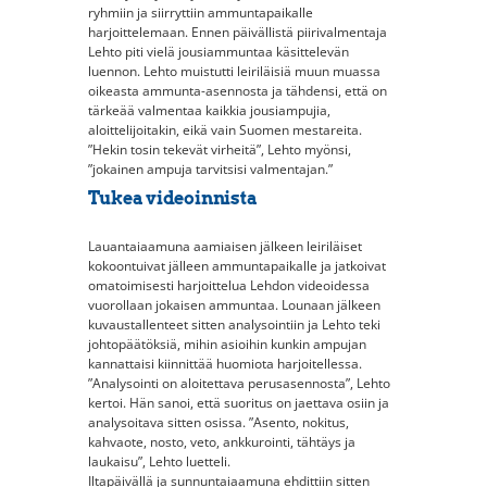
ryhmiin ja siirryttiin ammuntapaikalle
harjoittelemaan. Ennen päivällistä piirivalmentaja
Lehto piti vielä jousiammuntaa käsittelevän
luennon. Lehto muistutti leiriläisiä muun muassa
oikeasta ammunta-asennosta ja tähdensi, että on
tärkeää valmentaa kaikkia jousiampujia,
aloittelijoitakin, eikä vain Suomen mestareita.
”Hekin tosin tekevät virheitä”, Lehto myönsi,
”jokainen ampuja tarvitsisi valmentajan.”
Tukea videoinnista
Lauantaiaamuna aamiaisen jälkeen leiriläiset
kokoontuivat jälleen ammuntapaikalle ja jatkoivat
omatoimisesti harjoittelua Lehdon videoidessa
vuorollaan jokaisen ammuntaa. Lounaan jälkeen
kuvaustallenteet sitten analysointiin ja Lehto teki
johtopäätöksiä, mihin asioihin kunkin ampujan
kannattaisi kiinnittää huomiota harjoitellessa.
”Analysointi on aloitettava perusasennosta”, Lehto
kertoi. Hän sanoi, että suoritus on jaettava osiin ja
analysoitava sitten osissa. ”Asento, nokitus,
kahvaote, nosto, veto, ankkurointi, tähtäys ja
laukaisu”, Lehto luetteli.
Iltapäivällä ja sunnuntaiaamuna ehdittiin sitten