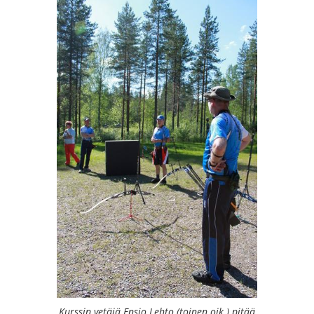
Kurssin vetäjä Ensio Lehto (toinen oik.) pitää