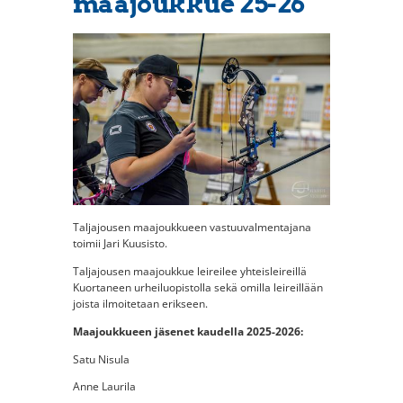
maajoukkue 25-26
Taljajousen maajoukkueen vastuuvalmentajana
toimii Jari Kuusisto.
Taljajousen maajoukkue leireilee yhteisleireillä
Kuortaneen urheiluopistolla sekä omilla leireillään
joista ilmoitetaan erikseen.
Maajoukkueen jäsenet kaudella 2025-2026:
Satu Nisula
Anne Laurila