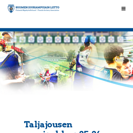
Siirry
Hak
Suomen Jousiampujain Liitto ry
sivun
sisältöön
Taljajousen