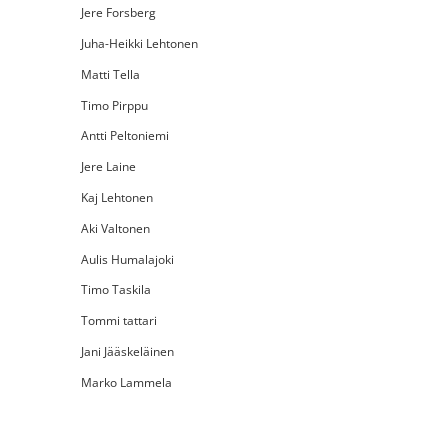
Jere Forsberg
Juha-Heikki Lehtonen
Matti Tella
Timo Pirppu
Antti Peltoniemi
Jere Laine
Kaj Lehtonen
Aki Valtonen
Aulis Humalajoki
Timo Taskila
Tommi tattari
Jani Jääskeläinen
Marko Lammela