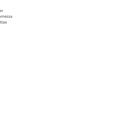
an
uomessa
ttaa