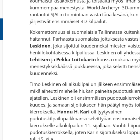
kotimaista kisakokemusta ja toisaalta myös ilman 
kummempaa menestystä. World Archeryn 3D-am
rantautui SJAL:n toimintaan vasta tänä kesänä, kun
järjestivät ensimmäiset 3D-kilpailut.
Kokemattomuus ei suomalaisia Tallinnassa kuiten
haitannut. Parhaasta suomalaissijoituksesta vastas
Leskinen
, joka sijoittui kuudenneksi miesten vais
henkilökohtaisessa kilpailussa. Leskinen oli yhdes
Lehtisen
ja
Pekka Loitokarin
kanssa mukana myö
menestyksekkäässä joukkueessa, joka selvitti tiensä
kuudenneksi.
Timo Leskinen oli alkukilpailun jälkeen ensimmäisell
mikä aiheutti miehelle hiukan paineita pudotuskier
ajatellen. Leskinen oli ensimmäisen pudotuskierro
kuudes, ja samaan sijoitukseen hän päätyi myös toi
kierroksella.
Hannu H. Kari
oli tyytyväinen
pudotuskilpailupaikkaansa selvittyään ensimmäisel
kierrokselle alkukilpailun 11. sijallaan. Vauhti hiipu
pudotuskierroksella, joten Karin sijoitukseksi loppu
tuli 15. sija.