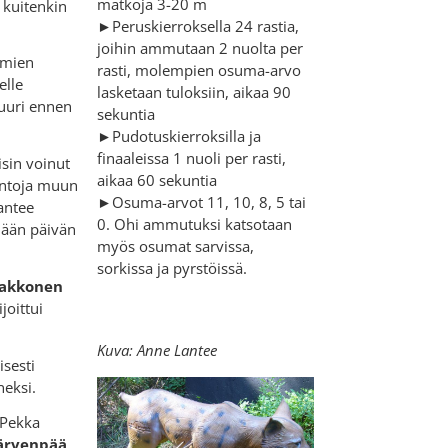
matkoja 3-20 m
 kuitenkin
►Peruskierroksella 24 rastia,
joihin ammutaan 2 nuolta per
lmien
rasti, molempien osuma-arvo
elle
lasketaan tuloksiin, aikaa 90
 juuri ennen
sekuntia
►Pudotuskierroksilla ja
finaaleissa 1 nuoli per rasti,
isin voinut
aikaa 60 sekuntia
intoja muun
►Osuma-arvot 11, 10, 8, 5 tai
antee
0. Ohi ammutuksi katsotaan
mään päivän
myös osumat sarvissa,
sorkissa ja pyrstöissä.
akkonen
joittui
Kuva: Anne Lantee
isesti
eksi.
 Pekka
ärvenpää