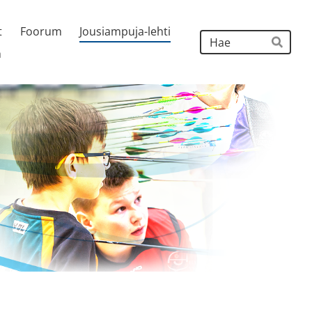
t
Foorum
Jousiampuja-lehti
Hak
h
Hae