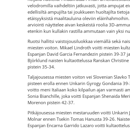
velodromilla vaihdeltiin jatkuvasti, jotta ampujat eiv
edellisiltä ampujilta tai joukkueen huoltajilta tietoja
etäisyyksistä maalitauluina oleviin eläinhahmoihin
arviointi näyttelee aivan keskeistä roolia 3D-ammu
etenkin kun kullakin rastilla ammutaan vain yksi nu
Ruotsi hallitsi vaistojousiluokkaa viemällä sekä nais
miesten voiton. Mikael Lindroth voitti miesten kult
Espanjan David Garcia Fernandezin pistein 39-37 ja
Björklund naisten kultaottelussa Ranskan Christin
pistein 35-34.
Taljajousessa miesten voiton vei Slovenian Slavko T
pisteen erolla ennen Unkarin Gyrogy Gondania 39-
voitto meni Italiaan koko kilpailun ajan varmasti 
Sonia Bianchille, joka voitti Espanjan Shenaida Mer
Morenon pistein 42-37.
Pitkäjousessa miesten mestaruuden voitti Unkarin 
Molnar ennen Tsekin Tomas Hanusta 39-26. Naisten
Espanjan Encarna Garrido Lazaro voitti kultaotteluss