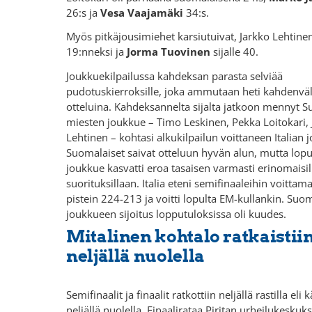
26:s ja
Vesa Vaajamäki
34:s.
Myös pitkäjousimiehet karsiutuivat, Jarkko Lehtinen 
19:nneksi ja
Jorma Tuovinen
sijalle 40.
Joukkuekilpailussa kahdeksan parasta selviää
pudotuskierroksille, joka ammutaan heti kahdenväl
otteluina. Kahdeksannelta sijalta jatkoon mennyt 
miesten joukkue – Timo Leskinen, Pekka Loitokari, 
Lehtinen – kohtasi alkukilpailun voittaneen Italian
Suomalaiset saivat otteluun hyvän alun, mutta lopul
joukkue kasvatti eroa tasaisen varmasti erinomaisil
suorituksillaan. Italia eteni semifinaaleihin voitta
pistein 224-213 ja voitti lopulta EM-kullankin. Su
joukkueen sijoitus lopputuloksissa oli kuudes.
Mitalinen kohtalo ratkaistii
neljällä nuolella
Semifinaalit ja finaalit ratkottiin neljällä rastilla el
neljällä nuolella. Finaalirataa Piritan urheilukeskuk