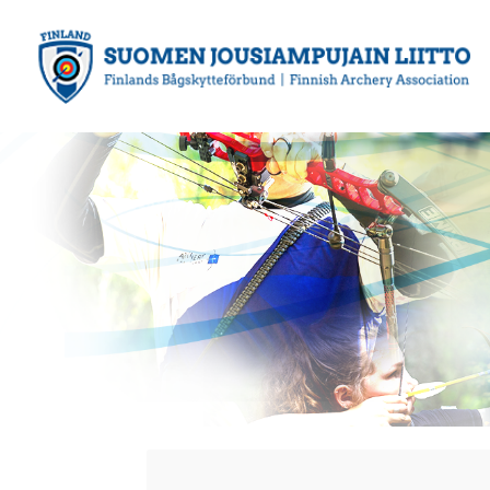
Siirry
sivun
sisältöön
Suomen Jousiampujain Liitto ry