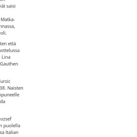
ät saisi
. Matka-
nnassa,
oli.
ten että
aottelussa
 Lina
e Gauthen
ursic
38. Naisten
ampuneelle
ida
Jozsef
 puolella
a Italian