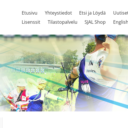
Etusivu
Yhteystiedot
Etsi ja Löydä
Uutise
Lisenssit
Tilastopalvelu
SJAL Shop
Englis