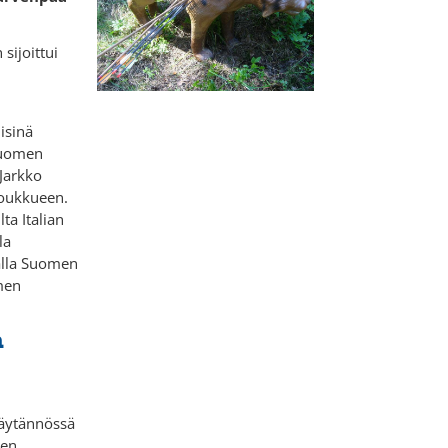
sijoittui
isinä
Suomen
Jarkko
 joukkueen.
ta Italian
la
malla Suomen
omen
n
i käytännössä
sen