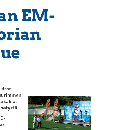
an EM-
torian
kue
kisat
suurimman,
a takia.
ehätystä.
3D-
aa