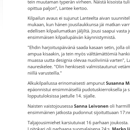
tein muutaman typerän virheen. Näistä kisoista tuli
opittua paljon”, Lantee kertoo.
Kilpailun avaus ei sujunut Lanteelta aivan suunnite
mukaan, kun hänen jousilaukkunsa jäi matkan varr
edellisen kilpailumatkan jäljiltä. Jousi saapui vasta
ensimmäisen kilpailupäivän käynnistymistä.
"Ehdin harjoituspäivänä saada kasaan setin, jolla ol
ampua kisaakin, ja tein myös välttämättömiä hank
muassa uutta designia olevaa nuoliviiniä varten", L
naureskelee. "Olin henkisesti valmistautunut vetä
niillä varusteilla."
Alkukilpailussa erinomaisesti ampunut
Susanna M
epäonnistui ensimmäisellä pudotuskierroksella ja si
lopputuloksissa jaetulle 14. sijalle.
Naisten vaistojousessa
Sanna Leivonen
oli harmill
ensimmäinen jatkosta pudonnut sijoituttuaan 17:nn
Taljajousimiehet karsiutuivat 16 parhaan joukosta.
Loitokari oli parhaana suomalaisena 24:s,
Marko J