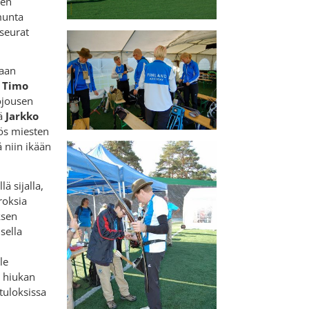
sen
munta
 seurat
kaan
i
Timo
tojousen
sä
Jarkko
s miesten
 niin ikään
ä sijalla,
roksia
ksen
sella
le
i hiukan
tuloksissa