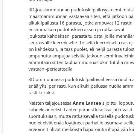
3D-jousiammunnan pudotuskilpailusysteemi muist
maastoammunnan vastaavaa siten, että jatkoon pä
alkukilpailusta 16 parasta, jotka ampuvat 12 rastin
ensimmäisen pudotuskierroksen ja ratkaisevat
joukosta kahdeksan parasta tulosta, joilla mennää
seuraavalle kierrokselle. Toisella kierroksella rastej
on kahdeksan, ja taas puolet, eli neljä parasta tulos
ampunutta ampujaa selviää jatkoon semifinaaleihin
ammutaan sitten tauluammunnastakin tutulla mies
vastaan -periaatteella.
3D-ammunnassa pudotuskilpailuvaiheessa nuolia
enää yksi per rasti, kun alkukilpailussa nuolia am
rastilla kaksi.
Naisten taljajousessa
Anne Lantee
sijoittui lopput
kahdeksanneksi. Lantee paransi kisoissa jatkuvasti
suorituksiaan, mutta ratkaisevalla toisella pudotusk
nuolet eivät enää löytäneet parhaille osuma-alueill
arvioinnit olivat melkoista haparointia iltapäivän ki