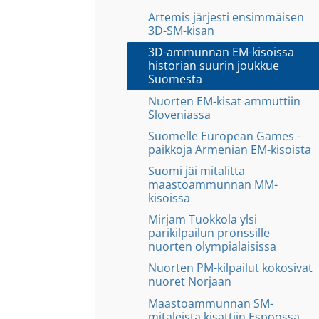
Artemis järjesti ensimmäisen
3D-SM-kisan
3D-ammunnan EM-kisoissa
historian suurin joukkue
Suomesta
Nuorten EM-kisat ammuttiin
Sloveniassa
Suomelle European Games -
paikkoja Armenian EM-kisoista
Suomi jäi mitalitta
maastoammunnan MM-
kisoissa
Mirjam Tuokkola ylsi
parikilpailun pronssille
nuorten olympialaisissa
Nuorten PM-kilpailut kokosivat
nuoret Norjaan
Maastoammunnan SM-
mitaleista kisattiin Espoossa