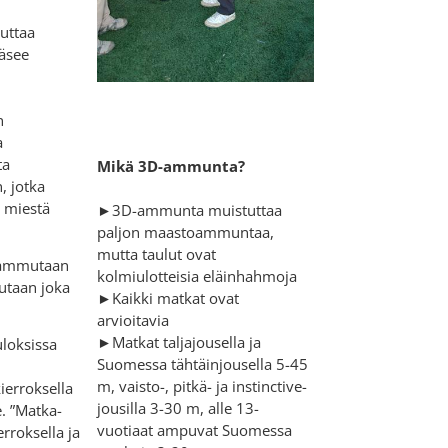
uttaa
äsee
n
a
ta
Mikä 3D-ammunta?
, jotka
 miestä
►3D-ammunta muistuttaa
paljon maastoammuntaa,
mutta taulut ovat
 ammutaan
kolmiulotteisia eläinhahmoja
mutaan joka
►Kaikki matkat ovat
arvioitavia
►Matkat taljajousella ja
uloksissa
Suomessa tähtäinjousella 5-45
m, vaisto-, pitkä- ja instinctive-
ierroksella
jousilla 3-30 m, alle 13-
e. ”Matka-
vuotiaat ampuvat Suomessa
erroksella ja