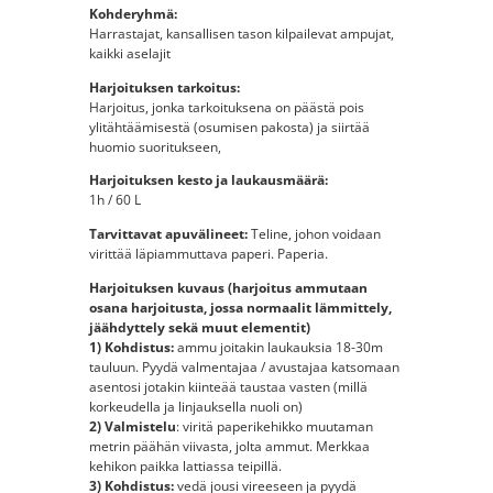
Kohderyhmä:
Harrastajat, kansallisen tason kilpailevat ampujat,
kaikki aselajit
Harjoituksen tarkoitus:
Harjoitus, jonka tarkoituksena on päästä pois
ylitähtäämisestä (osumisen pakosta) ja siirtää
huomio suoritukseen,
Harjoituksen kesto ja laukausmäärä:
1h / 60 L
Tarvittavat apuvälineet:
Teline, johon voidaan
virittää läpiammuttava paperi. Paperia.
Harjoituksen kuvaus (harjoitus ammutaan
osana harjoitusta, jossa normaalit lämmittely,
jäähdyttely sekä muut elementit)
1) Kohdistus:
ammu joitakin laukauksia 18-30m
tauluun. Pyydä valmentajaa / avustajaa katsomaan
asentosi jotakin kiinteää taustaa vasten (millä
korkeudella ja linjauksella nuoli on)
2) Valmistelu
: viritä paperikehikko muutaman
metrin päähän viivasta, jolta ammut. Merkkaa
kehikon paikka lattiassa teipillä.
3) Kohdistus:
vedä jousi vireeseen ja pyydä