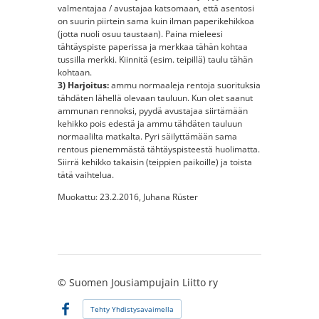
valmentajaa / avustajaa katsomaan, että asentosi
on suurin piirtein sama kuin ilman paperikehikkoa
(jotta nuoli osuu taustaan). Paina mieleesi
tähtäyspiste paperissa ja merkkaa tähän kohtaa
tussilla merkki. Kiinnitä (esim. teipillä) taulu tähän
kohtaan.
3) Harjoitus:
ammu normaaleja rentoja suorituksia
tähdäten lähellä olevaan tauluun. Kun olet saanut
ammunan rennoksi, pyydä avustajaa siirtämään
kehikko pois edestä ja ammu tähdäten tauluun
normaalilta matkalta. Pyri säilyttämään sama
rentous pienemmästä tähtäyspisteestä huolimatta.
Siirrä kehikko takaisin (teippien paikoille) ja toista
tätä vaihtelua.
Muokattu: 23.2.2016, Juhana Rüster
©
Suomen Jousiampujain Liitto ry
Tehty Yhdistysavaimella