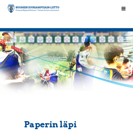
Siirry
Hak
Suomen Jousiampujain Liitto ry
sivun
sisältöön
Paperin läpi