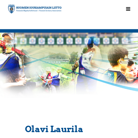
Siirry
Hak
Suomen Jousiampujain Liitto ry
sivun
sisältöön
Olavi Laurila