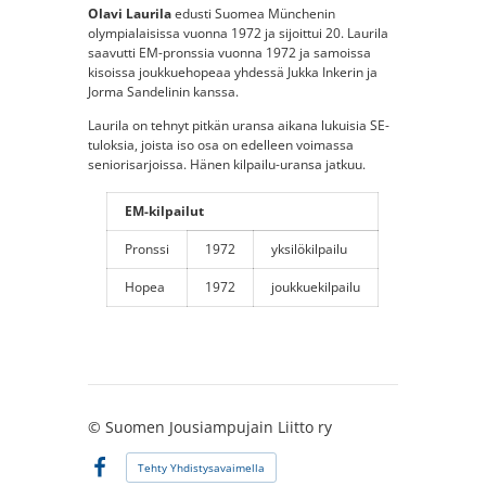
Olavi Laurila
edusti Suomea Münchenin
olympialaisissa vuonna 1972 ja sijoittui 20. Laurila
saavutti EM-pronssia vuonna 1972 ja samoissa
kisoissa joukkuehopeaa yhdessä Jukka Inkerin ja
Jorma Sandelinin kanssa.
Laurila on tehnyt pitkän uransa aikana lukuisia SE-
tuloksia, joista iso osa on edelleen voimassa
seniorisarjoissa. Hänen kilpailu-uransa jatkuu.
EM-kilpailut
Pronssi
1972
yksilökilpailu
Hopea
1972
joukkuekilpailu
©
Suomen Jousiampujain Liitto ry
Tehty Yhdistysavaimella
Facebook