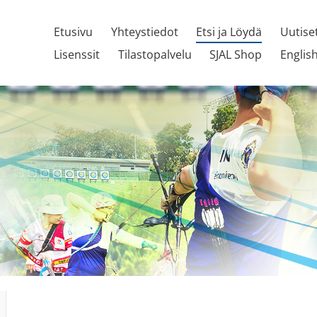
Etusivu
Yhteystiedot
Etsi ja Löydä
Uutise
Lisenssit
Tilastopalvelu
SJAL Shop
Englis