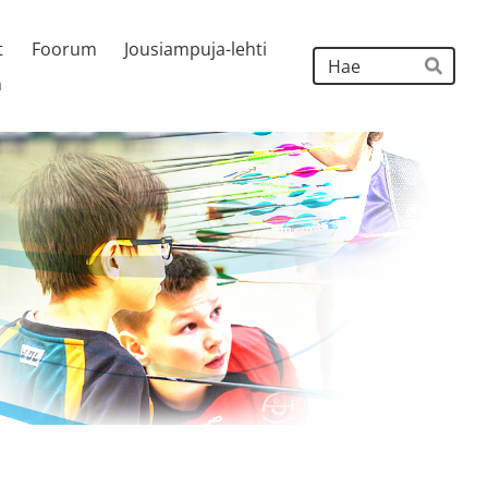
t
Foorum
Jousiampuja-lehti
Hak
h
Hae