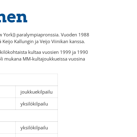
nen
 York)) paralympiapronssia. Vuoden 1988
eijo Kallungin ja Veijo Viinikan kanssa.
enkilökohtaista kultaa vuosien 1999 ja 1990
 oli mukana MM-kultajoukkueissa vuosina
joukkuekilpailu
yksilökilpailu
yksilökilpailu