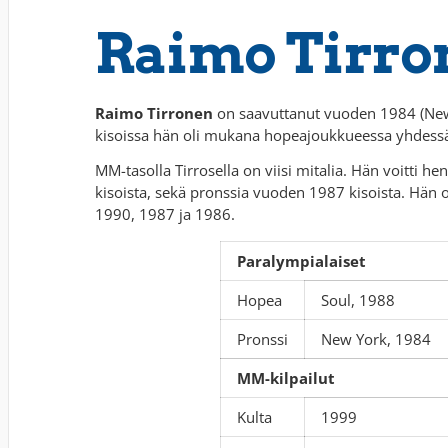
Raimo Tirro
Raimo Tirronen
on saavuttanut vuoden 1984 (New
kisoissa hän oli mukana hopeajoukkueessa yhdessä K
MM-tasolla Tirrosella on viisi mitalia. Hän voitti h
kisoista, sekä pronssia vuoden 1987 kisoista. Hän
1990, 1987 ja 1986.
Paralympialaiset
Hopea
Soul, 1988
Pronssi
New York, 1984
MM-kilpailut
Kulta
1999