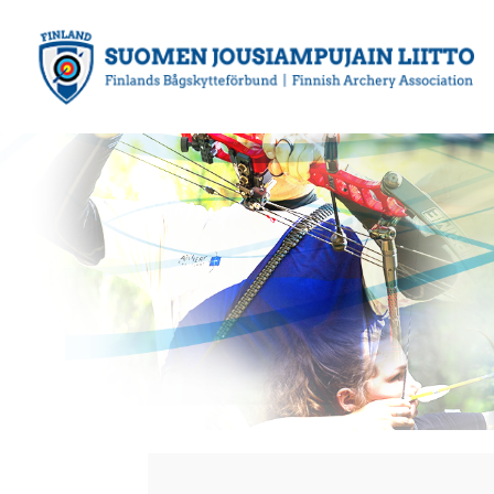
Siirry
sivun
sisältöön
Suomen Jousiampujain Liitto ry