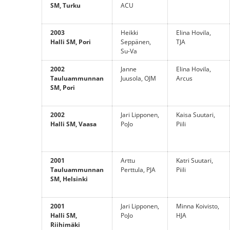
SM, Turku
ACU
2003
Heikki
Elina Hovila,
Halli SM, Pori
Seppänen,
TJA
Su-Va
2002
Janne
Elina Hovila,
Tauluammunnan
Juusola, OJM
Arcus
SM, Pori
2002
Jari Lipponen,
Kaisa Suutari,
Halli SM, Vaasa
PoJo
Piili
2001
Arttu
Katri Suutari,
Tauluammunnan
Perttula, PJA
Piili
SM, Helsinki
2001
Jari Lipponen,
Minna Koivisto,
Halli SM,
PoJo
HJA
Riihimäki