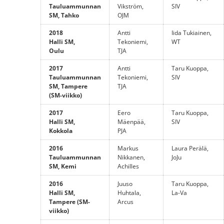
Tauluammunnan
Vikström,
SIV
SM, Tahko
OJM
2018
Antti
Iida Tukiainen,
Halli SM,
Tekoniemi,
WT
Oulu
TJA
2017
Antti
Taru Kuoppa,
Tauluammunnan
Tekoniemi,
SIV
SM, Tampere
TJA
(SM-viikko)
2017
Eero
Taru Kuoppa,
Halli SM,
Mäenpää,
SIV
Kokkola
PJA
2016
Markus
Laura Perälä,
Tauluammunnan
Nikkanen,
JoJu
SM, Kemi
Achilles
2016
Juuso
Taru Kuoppa,
Halli SM,
Huhtala,
La-Va
Tampere (SM-
Arcus
viikko)