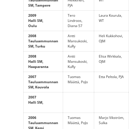
Tauluammunnan
Heikkinen,
WT
SM, Tampere
PJA
2009
Tero
Laura Kourula,
Halli SM,
Lindroos,
WT
Oulu
Diana-57
2008
Antti
Heli Kukkohovi,
Tauluammunnan
Mansukoski,
OJM
SM, Turku
KuRy
2008
Antti
Elisa Wirkkala,
Halli SM,
Mansukoski,
OJM
Haaparanta
KuRy
2007
Tuomas
Etta Peltola, PJA
Tauluammunnan
Määttä, PoJo
SM, Kouvola
2007
Halli SM,
2006
Tuomas
Marjo Vikström,
Tauluammunnan
Määttä, PoJo
Sulka
SM, Kemi