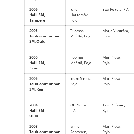
2006
Juho
Etta Peltola, PJA
Halli SM,
Hautamäki,
Tampere
PoJo
2005
Tuomas
Marjo Vikström,
Tauluammunnan
Määttä, PoJo
Sulka
SM, Oulu
2005
Tuomas
Mari Piuva,
Halli SM,
Määttä, PoJo
PoJo
Kemi
2005
Jouko Simula,
Mari Piuva,
Tauluammunnan
PoJo
PoJo
SM, Kemi
2004
Olli Norja,
Taru Yrjönen,
Halli SM,
TJA
KyJo
Oulu
2003
Janne
Mari Piuva,
Tauluammunnan
Rantanen,
PoJo