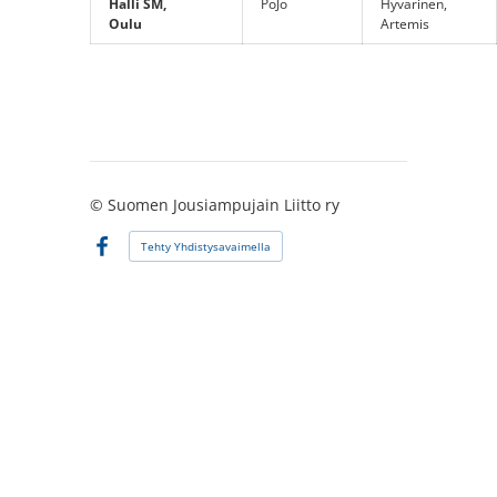
Halli SM,
PoJo
Hyvärinen,
Oulu
Artemis
©
Suomen Jousiampujain Liitto ry
Tehty Yhdistysavaimella
Facebook