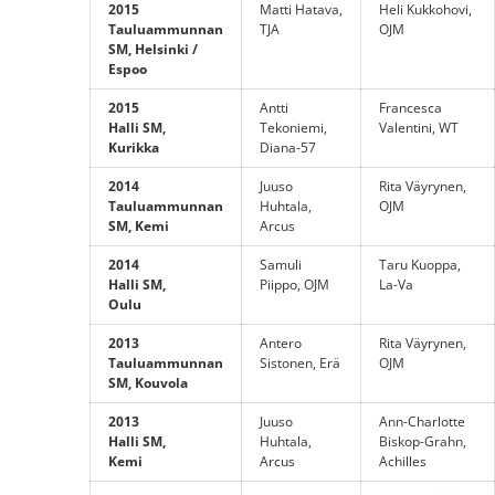
2015
Matti Hatava,
Heli Kukkohovi,
Tauluammunnan
TJA
OJM
SM, Helsinki /
Espoo
2015
Antti
Francesca
Halli SM,
Tekoniemi,
Valentini, WT
Kurikka
Diana-57
2014
Juuso
Rita Väyrynen,
Tauluammunnan
Huhtala,
OJM
SM, Kemi
Arcus
2014
Samuli
Taru Kuoppa,
Halli SM,
Piippo, OJM
La-Va
Oulu
2013
Antero
Rita Väyrynen,
Tauluammunnan
Sistonen, Erä
OJM
SM, Kouvola
2013
Juuso
Ann-Charlotte
Halli SM,
Huhtala,
Biskop-Grahn,
Kemi
Arcus
Achilles