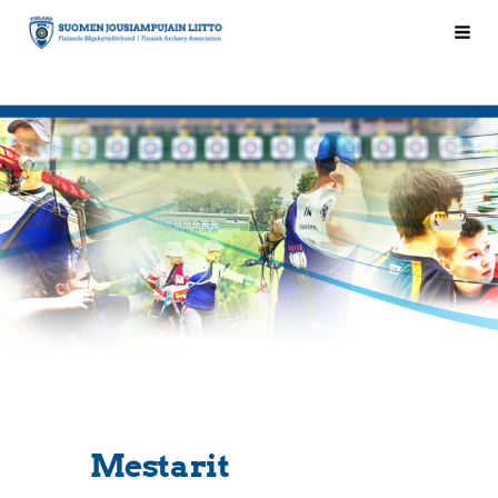
Siirry
Hak
Suomen Jousiampujain Liitto ry
sivun
sisältöön
Mestarit