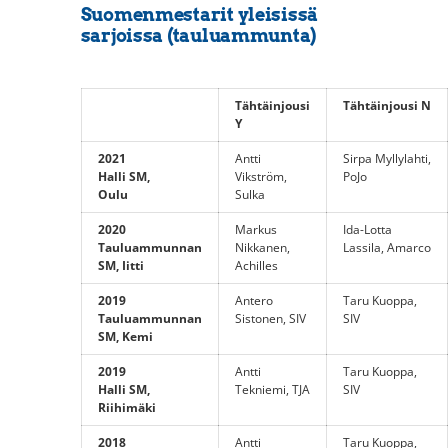
Suomenmestarit yleisissä
sarjoissa (tauluammunta)
Tähtäinjousi
Tähtäinjousi N
Y
2021
Antti
Sirpa Myllylahti,
Halli SM,
Vikström,
PoJo
Oulu
Sulka
2020
Markus
Ida-Lotta
Tauluammunnan
Nikkanen,
Lassila, Amarco
SM, Iitti
Achilles
2019
Antero
Taru Kuoppa,
Tauluammunnan
Sistonen, SIV
SIV
SM, Kemi
2019
Antti
Taru Kuoppa,
Halli SM,
Tekniemi, TJA
SIV
Riihimäki
2018
Antti
Taru Kuoppa,