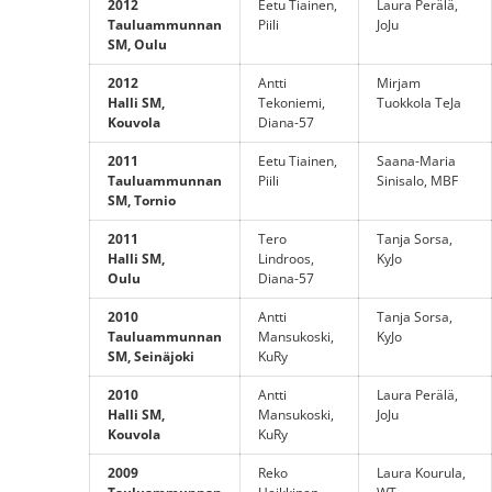
2012
Eetu Tiainen,
Laura Perälä,
Tauluammunnan
Piili
JoJu
SM, Oulu
2012
Antti
Mirjam
Halli SM,
Tekoniemi,
Tuokkola TeJa
Kouvola
Diana-57
2011
Eetu Tiainen,
Saana-Maria
Tauluammunnan
Piili
Sinisalo, MBF
SM, Tornio
2011
Tero
Tanja Sorsa,
Halli SM,
Lindroos,
KyJo
Oulu
Diana-57
2010
Antti
Tanja Sorsa,
Tauluammunnan
Mansukoski,
KyJo
SM, Seinäjoki
KuRy
2010
Antti
Laura Perälä,
Halli SM,
Mansukoski,
JoJu
Kouvola
KuRy
2009
Reko
Laura Kourula,